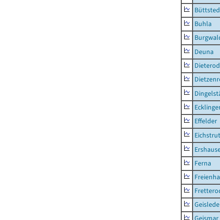
Büttsted
Buhla
Burgwal
Deuna
Dietero
Dietzen
Dingelst
Ecklinge
Effelder
Eichstru
Ershaus
Ferna
Freienh
Frettero
Geisled
Geismar