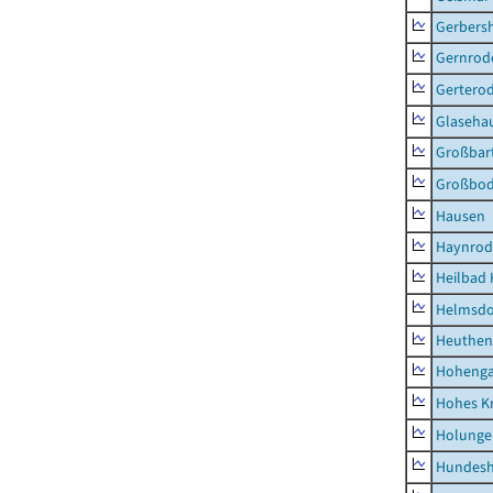
Gerbers
Gernrod
Gertero
Glaseha
Großbart
Großbo
Hausen
Haynrod
Heilbad 
Helmsdo
Heuthen
Hoheng
Hohes K
Holunge
Hundes