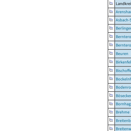
Landkrei
Arensha
Asbach-
Berlinge
Berntero
Berntero
Beuren
Birkenfe
Bischoff
Bockeln
Bodenro
Bösecke
Bornhag
Brehme
Breiten
Breitenw