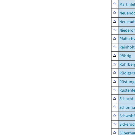
Martinfe
Neuendo
Neustad
Niederor
Pfaffsc
Reinhol
Röhrig
Rohrber
Rüdiger
Rüstung
Rustenf
Schacht
Schönha
Schwobf
Sickerod
Silberha