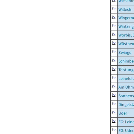
Wiesenfe
Wilbich
Wingero
Wintzin
Worbis, 
Wüstheu
Zwinge
Schimbe
Teistung
Leinefel
Am Ohm
Sonnens
Dingelst
Uder
EG: Lein
EG: Uder