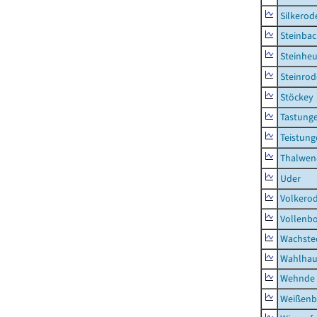
Silkerod
Steinba
Steinhe
Steinrod
Stöckey
Tastung
Teistung
Thalwen
Uder
Volkero
Vollenb
Wachste
Wahlhau
Wehnde
Weißenb