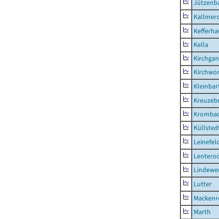
Jützenb
Kallmer
Kefferh
Kella
Kirchga
Kirchwor
Kleinbart
Kreuzeb
Kromba
Küllsted
Leinefel
Lentero
Lindewe
Lutter
Mackenr
Marth