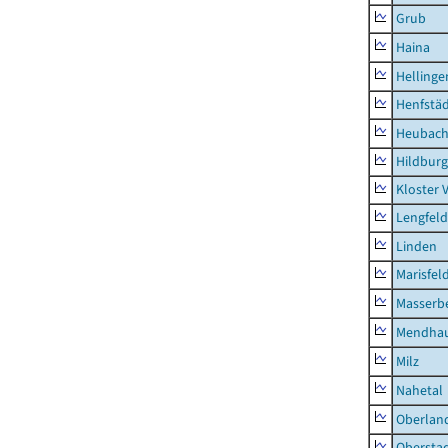
Grub
Haina
Hellinge
Henfstä
Heubac
Hildburg
Kloster 
Lengfeld
Linden
Marisfel
Masserb
Mendha
Milz
Nahetal
Oberlan
Obersta