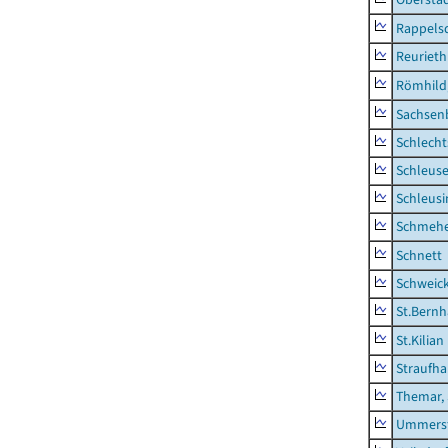
Rappels
Reurieth
Römhild,
Sachsen
Schlecht
Schleus
Schleusi
Schmeh
Schnett
Schweic
St.Bernh
St.Kilian
Straufha
Themar, 
Ummerst