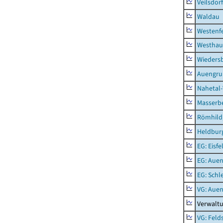
Veilsdorf
Waldau
Westenf
Westhau
Wieders
Auengr
Nahetal
Masserb
Römhild,
Heldburg
EG: Eisfe
EG: Aue
EG: Schl
VG: Aue
Verwalt
VG: Feld