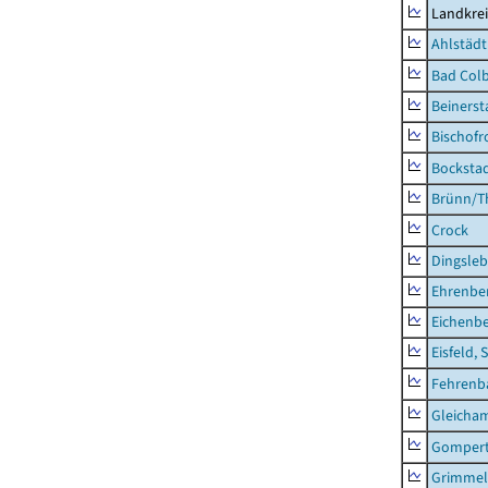
Landkre
Ahlstädt
Bad Colb
Beinerst
Bischofr
Bocksta
Brünn/T
Crock
Dingsle
Ehrenbe
Eichenb
Eisfeld, 
Fehrenb
Gleicha
Gompert
Grimmel