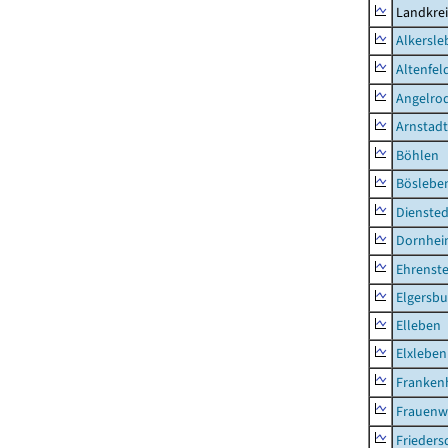
Landkrei
Alkersle
Altenfel
Angelro
Arnstadt
Böhlen
Böslebe
Diensted
Dornhe
Ehrenste
Elgersbu
Elleben
Elxleben
Franken
Frauenw
Frieders