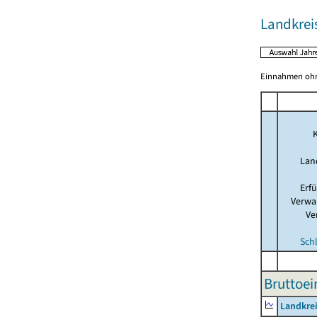
Landkreis
Einnahmen ohne
K
Lan
Erf
Verwa
Ve
Sch
Bruttoe
Landkrei