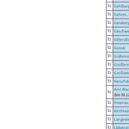
Gehlber
Gehren, 
Geraber
Geschw
Gillersdo
Gossel
Gräfenr
Großbrei
Großlieb
Herschd
Amt Wac
(bis 30.
Ilmenau,
Kirchhe
Langewie
Liebenst