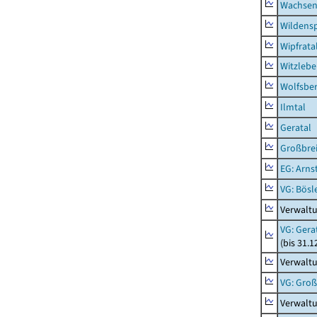
Wachsen
Wildensp
Wipfrata
Witzleb
Wolfsbe
Ilmtal
Geratal
Großbrei
EG: Arns
VG: Bösl
Verwalt
VG: Gera
(bis 31.1
Verwaltu
VG: Gro
Verwalt