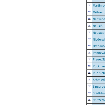
Martinr
Möhren
Nahwin
Neusiß
Neustad
Niederwi
Osthaus
Pennewi
Plaue, S
Rockhau
Rudisle
Schmied
Singerbe
Stadtilm
Stützer