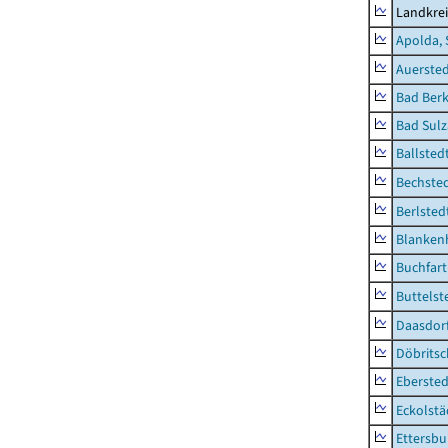
Landkre
Apolda, 
Auerste
Bad Berk
Bad Sulz
Ballsted
Bechsted
Berlsted
Blankenh
Buchfart
Buttelst
Daasdorf
Döbrits
Ebersted
Eckolstä
Ettersbu