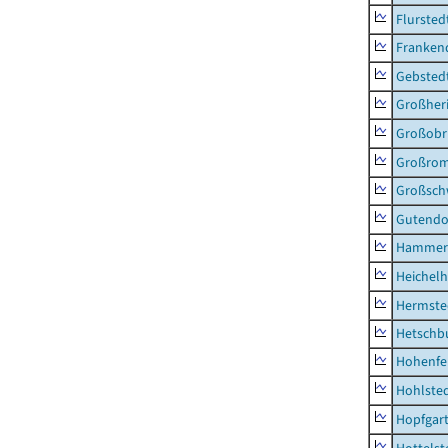
Flursted
Franken
Gebsted
Großher
Großobr
Großrom
Großsc
Gutendo
Hammer
Heichel
Hermste
Hetschb
Hohenfe
Hohlste
Hopfgar