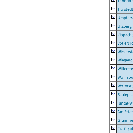
Tonndor
Troisted
Umpfers
Utzberg
Vippach
Vollersr
Wickerst
Wiegend
Willerst
Wohlsbo
Wormst
Saalepla
Ilmtal-W
Am Ette
Gramme
EG: Blan