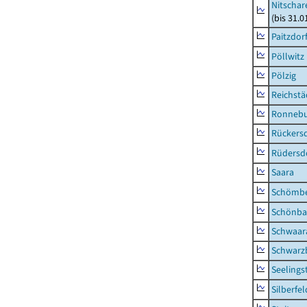
Nitschar
(bis 31.
Paitzdor
Pöllwitz
Pölzig
Reichstä
Ronnebu
Rückers
Rüdersd
Saara
Schömb
Schönba
Schwaar
Schwarz
Seelings
Silberfel