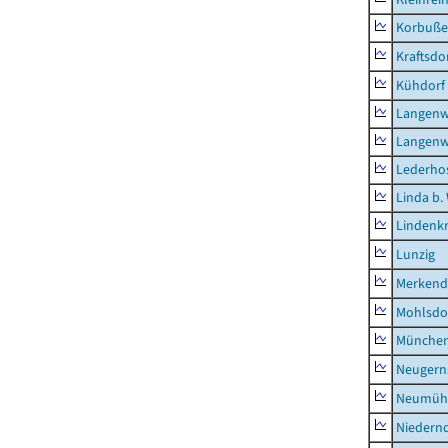
Korbuß
Kraftsdo
Kühdorf
Langenw
Langenw
Lederho
Linda b.
Lindenk
Lunzig
Merkend
Mohlsdo
München
Neugern
Neumühl
Niedern