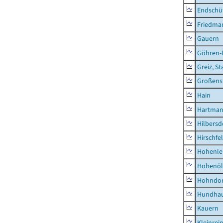
Endschü
Friedma
Gauern
Göhren-
Greiz, St
Großens
Hain
Hartman
Hilbersd
Hirschfe
Hohenle
Hohenöl
Hohndor
Hundha
Kauern
Kleinrei