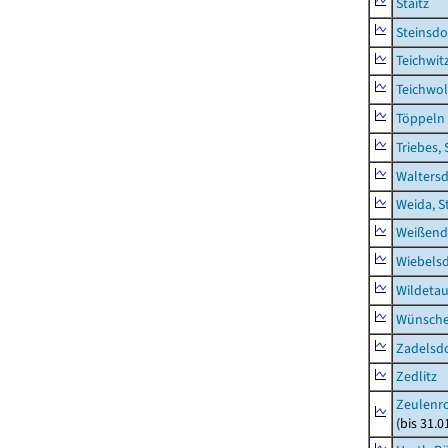
Staitz
Steinsdo
Teichwit
Teichwo
Töppeln
Triebes, 
Waltersd
Weida, S
Weißend
Wiebelsd
Wildeta
Wünsche
Zadelsdo
Zedlitz
Zeulenro
(bis 31.