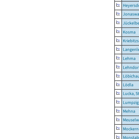
Heyersd
Jonaswa
Jückelb
Kosma
Kriebitz
Langenl
Lehma
Lehndor
Löbicha
Lödla
Lucka, S
Lumpzig
Mehna
Meuselwi
Mockern
Monstab