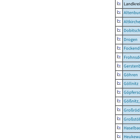
Landkrei
Altenbur
Altkirch
Dobitsc
Drogen
Fockend
Frohnsd
Gersten
Göhren
Göllnitz
Göpfers
Gößnitz,
Großröd
Großstö
Haselba
Heukewa