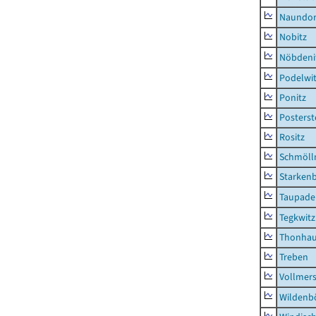
Naundor
Nobitz
Nöbdeni
Podelwi
Ponitz
Posterst
Rositz
Schmölln
Starken
Taupade
Tegkwitz
Thonha
Treben
Vollmer
Wildenb