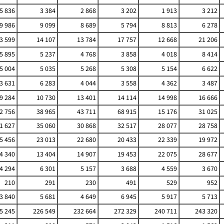
5 836
3 384
2 868
3 202
1 913
3 212
9 986
9 099
8 689
5 794
8 813
6 278
3 599
14 107
13 784
17 757
12 668
21 206
5 895
5 237
4 768
3 858
4 018
8 414
5 004
5 035
5 268
5 308
5 154
6 622
3 631
6 283
4 044
3 558
4 362
3 487
9 284
10 730
13 401
14 114
14 998
16 666
2 756
38 965
43 711
68 915
15 176
31 025
1 627
35 060
30 868
32 517
28 077
28 758
5 456
23 013
22 680
20 433
22 339
19 972
4 340
13 404
14 907
19 453
22 075
28 677
4 294
6 301
5 157
3 688
4 559
3 670
210
291
230
491
529
952
3 840
5 681
4 649
6 945
5 917
5 713
5 245
226 549
232 664
272 329
240 711
243 320