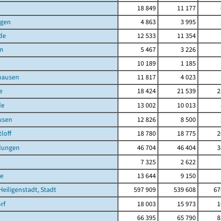
18 849
11 177
agen
4 863
3 995
de
12 533
11 354
en
5 467
3 226
10 189
1 185
hausen
11 817
4 023
e
18 424
21 539
2
de
13 002
10 013
usen
12 826
8 500
loff
18 780
18 775
2
dungen
46 704
46 404
3
7 325
2 622
e
13 644
9 150
Heiligenstadt, Stadt
597 909
539 608
67
rf
18 003
15 973
1
66 395
65 790
8