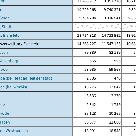
adt
11 865 912
10 353 730
10 71
adt
10 729 268
9 740 371
9 30
Stadt
9 784 784
10 028 941
9 86
, Stadt
s Eichsfeld
18 754 813
14 713 582
13 92
sverwaltung Eichsfeld
14 568 227
11 547 153
10 68
usen
79 389
82 189
5
Sickenberg
365
993
rode
53 985
59 567
5
de (bei Heilbad Heiligenstadt)
2 805
476
de (bei Worbis)
13 276
12 842
1
3 536
2 270
lde
2 342
1 759
erode
36 128
30 265
3
hagen
30 677
31 600
2
de-Westhausen
18 091
18 553
2