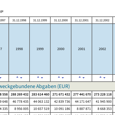
nge
1997
31.12.1998
31.12.1999
31.12.2000
31.12.2001
31.12.2002
97
1998
1999
2000
2001
2002
 zweckgebundene Abgaben (EUR)
8 558
288 269 432
283 614 460
271 671 432
277 441 670
273 228 118
9 648
46 778 435
44 063 132
42 839 736
44 171 647
41 945 900
4 335
8 956 005
10 657 519
10 091 186
8 887 871
8 668 353