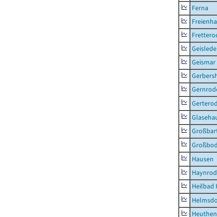
Ferna
Freienh
Frettero
Geisled
Geismar
Gerbers
Gernrod
Gertero
Glaseha
Großbart
Großbo
Hausen
Haynrod
Heilbad 
Helmsdo
Heuthen