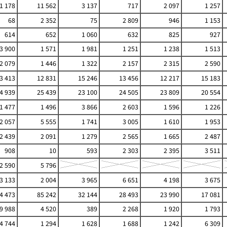
1 178
11 562
3 137
717
2 097
1 257
68
2 352
75
2 809
946
1 153
614
652
1 060
632
825
927
3 900
1 571
1 981
1 251
1 238
1 513
2 079
1 446
1 322
2 157
2 315
2 590
3 413
12 831
15 246
13 456
12 217
15 183
4 939
25 439
23 100
24 505
23 809
20 554
1 477
1 496
3 866
2 603
1 596
1 226
2 057
5 555
1 741
3 005
1 610
1 953
2 439
2 091
1 279
2 565
1 665
2 487
908
10
593
2 303
2 395
3 511
2 590
5 796
3 133
2 004
3 965
6 651
4 198
3 675
4 473
85 242
32 144
28 493
23 990
17 081
9 988
4 520
389
2 268
1 920
1 793
4 744
1 294
1 628
1 688
1 242
6 309