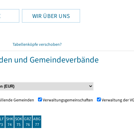
E
WIR ÜBER UNS
Tabellenköpfe verschoben?
nden und Gemeindeverbände
füllende Gemeinden
Verwaltungsgemeinschaften
Verwaltung der V
LF
SHK
SOK
GRZ
ABG
73
74
75
76
77