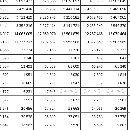
4 159
9 892 433
11 528 666
12 078 697
11 499 510
11 582 045
5 871
8 479 438
10 705 909
9 443 134
9 535 812
9 489 658
5 982
9 712 419
9 296 745
9 350 581
9 679 405
9 467 965
3 352 316
3 327 464
3 141 721
2 655 249
2 546 370
6 917
14 063 005
12 989 970
12 561 879
12 257 465
12 070 464
6 163
11 227 713
10 292 637
9 956 908
9 672 889
9 502 989
4 856
22 224
7 156
11 720
26 128
9 323
1 690
1 146
273
1 161
479
643
8 634
52 493
53 039
61 609
65 245
65 340
603
1 951
1 510
2 030
2 597
1 814
3 287
10 865
2 778
2 947
3 339
2 876
4 727
6 231
7 943
577
3 557
2 697
2 672
2 701
3 561
5 546
20 456
17 624
18 668
14 055
20 369
9 154
30 528
38 819
37 051
33 256
33 778
5 647
18 983
22 407
7 530
8 538
9 802