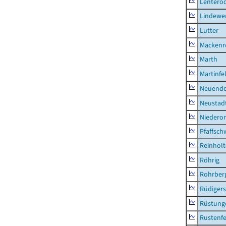
Lentero
Lindewe
Lutter
Mackenr
Marth
Martinfe
Neuendo
Neustad
Niederor
Pfaffsc
Reinhol
Röhrig
Rohrber
Rüdiger
Rüstung
Rustenf