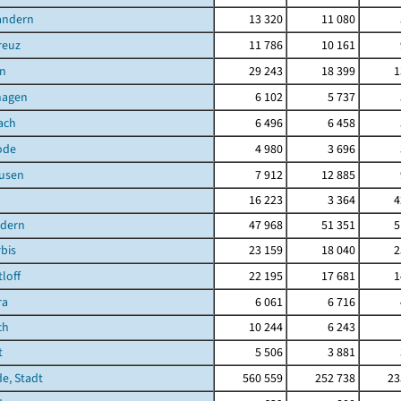
andern
13 320
11 080
reuz
11 786
10 161
n
29 243
18 399
1
hagen
6 102
5 737
ach
6 496
6 458
ode
4 980
3 696
ausen
7 912
12 885
16 223
3 364
4
ndern
47 968
51 351
5
bis
23 159
18 040
2
loff
22 195
17 681
1
ra
6 061
6 716
ch
10 244
6 243
t
5 506
3 881
de, Stadt
560 559
252 738
23