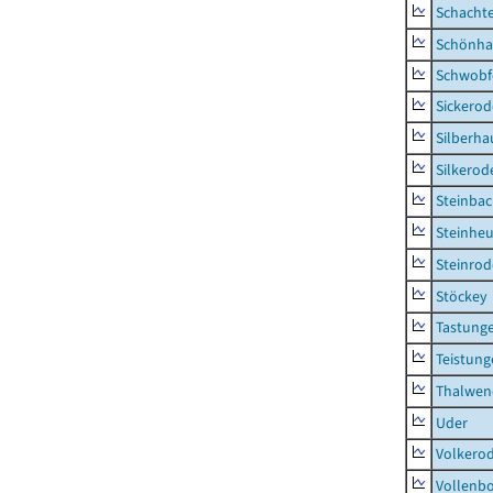
Schacht
Schönha
Schwobf
Sickerod
Silberha
Silkerod
Steinba
Steinhe
Steinrod
Stöckey
Tastung
Teistung
Thalwen
Uder
Volkero
Vollenb