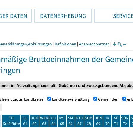
GER DATEN
DATENERHEBUNG
SERVIC
henerklärungen/Abkürzungen
|
Definitionen
|
Ansprechpartner
|
nmäßige Bruttoeinnahmen der Gemei
ringen
sfreie Städte+Landkreise
Landkreisverwaltung
Gemeinden
er
TH
EIC
NDH
WAK
UH
KYF
SM
GTH
SÖM
HBN
IK
AP
SON
S
t
Krf.Städte
61
62
63
64
65
66
67
68
69
70
71
72