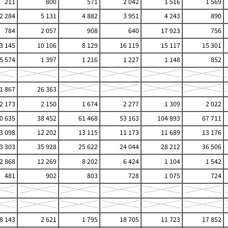
211
800
571
2 042
1 516
1 569
2 284
5 131
4 882
3 951
4 243
890
784
2 057
908
640
17 923
756
3 145
10 106
8 129
16 119
15 117
15 301
5 574
1 397
1 216
1 227
1 148
852
1 867
26 363
2 173
2 150
1 674
2 277
1 309
2 022
0 635
38 452
61 468
53 163
104 893
67 711
3 098
12 202
13 115
11 173
11 689
13 176
3 303
35 928
25 622
24 044
28 212
36 506
2 868
12 269
8 202
6 424
1 104
1 542
481
902
803
728
1 075
724
8 143
2 621
1 795
18 705
11 723
17 852