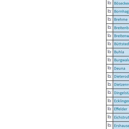
Bösecke
Bornhag
Brehme
Breiten
Breitenw
Büttsted
Buhla
Burgwal
Deuna
Dietero
Dietzen
Dingelst
Ecklinge
Effelder
Eichstru
Ershaus