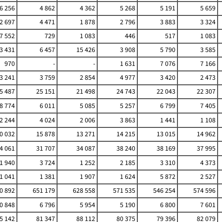
6 256
4 862
4 362
5 268
5 191
5 659
2 697
4 471
1 878
2 796
3 883
3 324
7 552
729
1 083
446
517
1 083
3 431
6 457
15 426
3 908
5 790
3 585
970
-
-
1 631
7 076
7 166
3 241
3 759
2 854
4 977
3 420
2 473
5 487
25 151
21 498
24 743
22 043
22 307
8 774
6 011
5 085
5 257
6 799
7 405
2 244
4 024
2 006
3 863
1 441
1 108
0 032
15 878
13 271
14 215
13 015
14 962
4 061
31 707
34 087
38 240
38 169
37 995
1 940
3 724
1 252
2 185
3 310
4 373
1 041
1 381
1 907
1 624
5 872
2 527
0 892
651 179
628 558
571 535
546 254
574 596
0 848
6 796
5 954
5 190
6 800
7 601
5 142
81 347
88 112
80 375
79 396
82 079