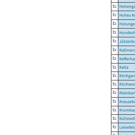
Hoheng
Hohes K
Holunge
Hundes
Jützenb
Kallmer
Kefferh
Kella
Kirchga
Kirchwor
Kleinbart
Kreuzeb
Kromba
Küllsted
Leinefel