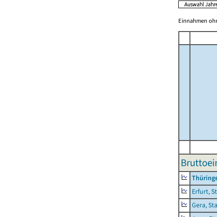
Einnahmen ohne
Bruttoe
Thüring
Erfurt, S
Gera, St