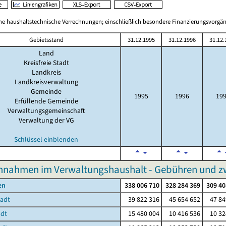
 haushaltstechnische Verrechnungen; einschließlich besondere Finanzierungsvorgä
Gebietsstand
31.12.1995
31.12.1996
31.12.
Land
Kreisfreie Stadt
Landkreis
Landkreisverwaltung
Gemeinde
1995
1996
19
Erfüllende Gemeinde
Verwaltungsgemeinschaft
Verwaltung der VG
Schlüssel einblenden
innahmen im Verwaltungshaushalt - Gebühren und
en
338 006 710
328 284 369
309 40
tadt
39 822 316
45 654 652
47 84
adt
15 480 004
10 416 536
10 32