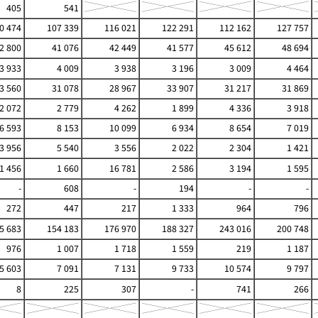
405
541
0 474
107 339
116 021
122 291
112 162
127 757
2 800
41 076
42 449
41 577
45 612
48 694
3 933
4 009
3 938
3 196
3 009
4 464
3 560
31 078
28 967
33 907
31 217
31 869
2 072
2 779
4 262
1 899
4 336
3 918
6 593
8 153
10 099
6 934
8 654
7 019
3 956
5 540
3 556
2 022
2 304
1 421
1 456
1 660
16 781
2 586
3 194
1 595
-
608
-
194
-
-
272
447
217
1 333
964
796
5 683
154 183
176 970
188 327
243 016
200 748
976
1 007
1 718
1 559
219
1 187
5 603
7 091
7 131
9 733
10 574
9 797
8
225
307
-
741
266