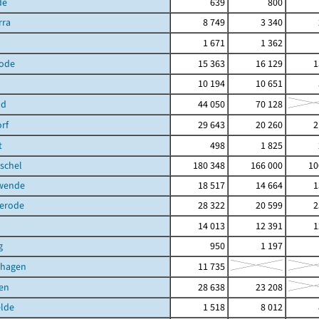
de
639
800
rra
8 749
3 340
1 671
1 362
ode
15 363
16 129
1
10 194
10 651
ld
44 050
70 128
rf
29 643
20 260
2
t
498
1 825
schel
180 348
166 000
10
hwende
18 517
14 664
1
terode
28 322
20 599
2
14 013
12 391
1
g
950
1 197
shagen
11 735
en
28 638
23 208
elde
1 518
8 012