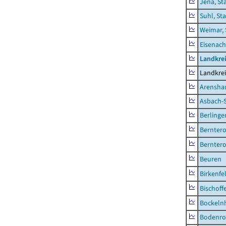
Jena, St
Suhl, St
Weimar, 
Eisenach
Landkrei
Landkrei
Arensha
Asbach-
Berlinge
Berntero
Berntero
Beuren
Birkenfe
Bischoff
Bockeln
Bodenro