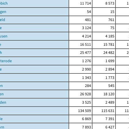
ebich
11 714
8 573
1
gen
54
15
eld
481
761
e
3 124
75
usen
4 214
4 185
e
16 511
15 781
1
ch
25 477
24 482
2
uterode
1 276
1 699
e
2 990
2 894
1 343
1 773
en
284
545
en
26 928
18 120
den
3 525
2 489
1
134 509
115 631
11
de
6 869
7 391
orn
7 893
6 427