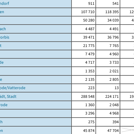
ndorf
911
541
en
107 710
118 395
12
50 280
34 039
4
bach
4 487
4 491
orbis
39 471
36 796
3
t
21 775
7 765
7 479
4 960
de
4 717
3 733
1 353
2 021
de
2 135
2 805
rode/Vatterode
223
13
ädt, Stadt
288 548
224 171
19
rode
1 360
2 048
3 296
4 968
th
275
394
en
45 874
47 704