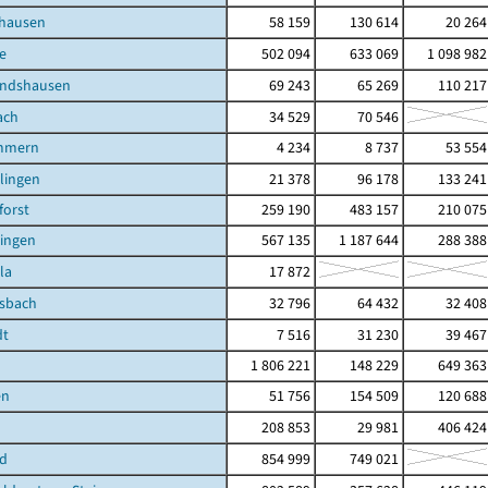
shausen
58 159
130 614
20 264
e
502 094
633 069
1 098 982
andshausen
69 243
65 269
110 217
ach
34 529
70 546
mmern
4 234
8 737
53 554
ilingen
21 378
96 178
133 241
orst
259 190
483 157
210 075
lingen
567 135
1 187 644
288 388
la
17 872
lsbach
32 796
64 432
32 408
dt
7 516
31 230
39 467
1 806 221
148 229
649 363
en
51 756
154 509
120 688
208 853
29 981
406 424
ld
854 999
749 021