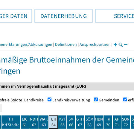
GER DATEN
DATENERHEBUNG
SERVIC
henerklärungen/Abkürzungen
|
Definitionen
|
Ansprechpartner
|
nmäßige Bruttoeinnahmen der Gemei
ringen
sfreie Städte+Landkreise
Landkreisverwaltung
Gemeinden
er
TH
EIC
NDH
WAK
UH
KYF
SM
GTH
SÖM
HBN
IK
AP
SON
S
t
Krf.Städte
61
62
63
64
65
66
67
68
69
70
71
72