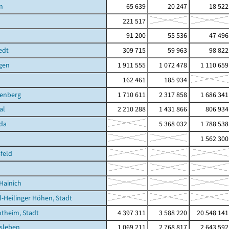
n
65 639
20 247
18 522
221 517
91 200
55 536
47 496
edt
309 715
59 963
98 822
gen
1 911 555
1 072 478
1 110 659
162 461
185 934
nenberg
1 710 611
2 317 858
1 686 341
al
2 210 288
1 431 866
806 934
da
5 368 032
1 788 538
1 562 300
feld
Hainich
l-Heilinger Höhen, Stadt
otheim, Stadt
4 397 311
3 588 220
20 548 141
sleben
1 069 211
2 768 817
2 643 592