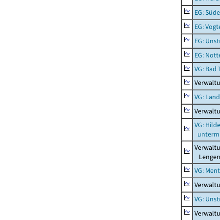
EG: Süde
EG: Vogt
EG: Unst
EG: Nott
VG: Bad 
Verwalt
VG: Lan
Verwalt
VG: Hil
unterm 
Verwalt
Lengenf
VG: Men
Verwalt
VG: Unst
Verwaltu