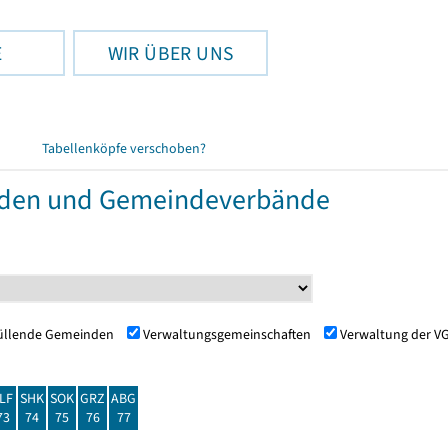
E
WIR ÜBER UNS
Tabellenköpfe verschoben?
nden und Gemeindeverbände
füllende Gemeinden
Verwaltungsgemeinschaften
Verwaltung der V
LF
SHK
SOK
GRZ
ABG
73
74
75
76
77