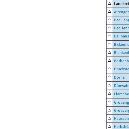
Landkrei
Altengot
Bad Lang
Bad Tenn
Ballhau
Bickenri
Blanken
Bothenh
Bruchst
Dörna
Dünwal
Flarchh
Großeng
Großvar
Haussö
Herbsle