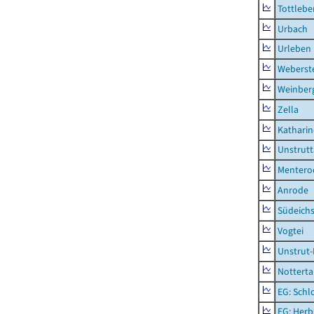
Tottlebe
Urbach
Urleben
Weberst
Weinber
Zella
Kathari
Unstrutt
Mentero
Anrode
Südeichs
Vogtei
Unstrut-
Notterta
EG: Schl
EG: Herb