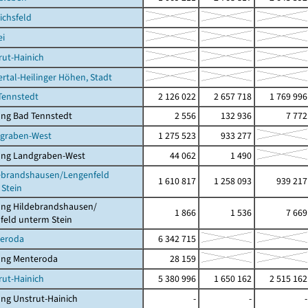
ichsfeld
ei
rut-Hainich
ertal-Heilinger Höhen, Stadt
Tennstedt
2 126 022
2 657 718
1 769 996
ung Bad Tennstedt
2 556
132 936
7 772
dgraben-West
1 275 523
933 277
ung Landgraben-West
44 062
1 490
debrandshausen/Lengenfeld
1 610 817
1 258 093
939 217
Stein
ung Hildebrandshausen/
1 866
1 536
7 669
eld unterm Stein
teroda
6 342 715
ung Menteroda
28 159
rut-Hainich
5 380 996
1 650 162
2 515 162
ng Unstrut-Hainich
-
-
-