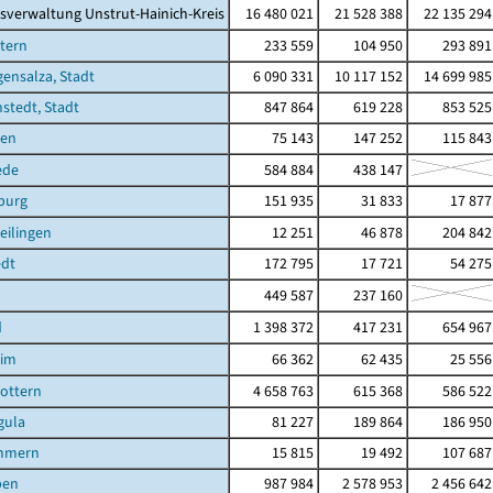
sverwaltung Unstrut-Hainich-Kreis
16 480 021
21 528 388
22 135 294
tern
233 559
104 950
293 891
ensalza, Stadt
6 090 331
10 117 152
14 699 985
stedt, Stadt
847 864
619 228
853 525
sen
75 143
147 252
115 843
ede
584 884
438 147
burg
151 935
31 833
17 877
eilingen
12 251
46 878
204 842
edt
172 795
17 721
54 275
449 587
237 160
d
1 398 372
417 231
654 967
eim
66 362
62 435
25 556
ottern
4 658 763
615 368
586 522
gula
81 227
189 864
186 950
mmern
15 815
19 492
107 687
ben
987 984
2 578 953
2 456 642