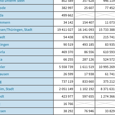
ld unterm Stein
802 589
357 628
446 119
rode
382 997
25 607
77 452
da
499 662
ömmern
34 142
154 407
11 073
sen/Thüringen, Stadt
19 411 027
16 141 093
15 733 388
tedt
54 438
676 832
215 741
lingen
90 519
493 185
83 935
rla
469 370
86 556
610 593
la
66 255
287 126
524 572
ler
5 558 739
1 611 519
10 995 269
ausen
26 599
17 938
61 741
g
737 119
833 660
375 212
im, Stadt
2 051 149
1 102 192
8 371 631
edt
423 977
597 655
1 274 366
t
16 766
usen
38 292
76 946
33 829