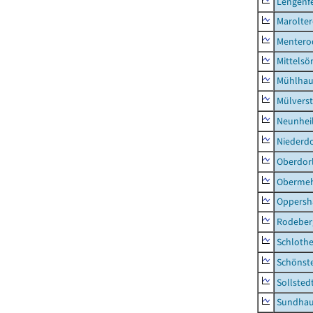
Lengenfe
Marolte
Mentero
Mittels
Mühlhau
Mülvers
Neunhei
Niederdo
Oberdor
Obermeh
Oppersh
Rodeber
Schlothe
Schönst
Sollsted
Sundha