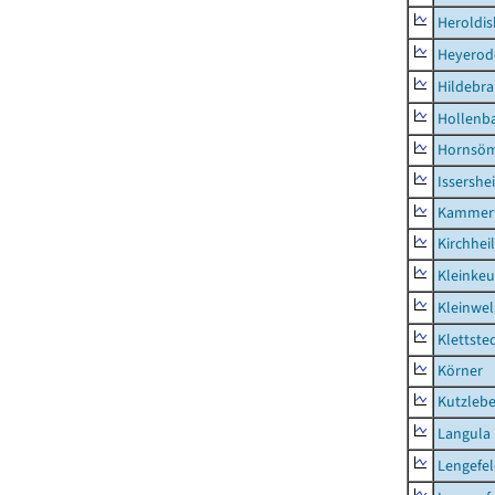
Heroldi
Heyerod
Hildebr
Hollenb
Hornsö
Issershe
Kammerf
Kirchhei
Kleinkeu
Kleinwe
Klettste
Körner
Kutzleb
Langula
Lengefe