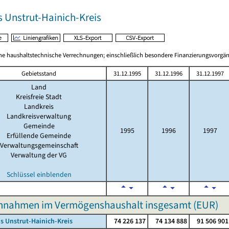
s Unstrut-Hainich-Kreis
 haushaltstechnische Verrechnungen; einschließlich besondere Finanzierungsvorgä
Gebietsstand
31.12.1995
31.12.1996
31.12.1997
Land
Kreisfreie Stadt
Landkreis
Landkreisverwaltung
Gemeinde
1995
1996
1997
Erfüllende Gemeinde
Verwaltungsgemeinschaft
Verwaltung der VG
Schlüssel einblenden
innahmen im Vermögenshaushalt insgesamt (EUR)
s Unstrut-Hainich-Kreis
74 226 137
74 134 888
91 506 901