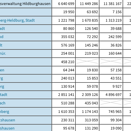
isverwaltung Hildburghausen
6 640 699
11 449 286
11 381 167
22
19 950
63 692
7 156
erg-Heldburg, Stadt
1 221 798
1 670 835
1 313 219
adt
80 860
126 540
39 688
od
355 032
72 292
242 599
dt
576 169
145 246
36 826
hür.
254 001
219 023
160 644
458 210
ben
64 244
19 830
57 158
rg
240 013
15 853
43 551
erg
130 914
59 078
9 927
Stadt
2 851 141
2 309 126
4 896 697
ach
510 288
435 043
mberg
1 610 353
1 174 143
745 965
shausen
230 311
313 059
99 304
shausen
95 678
131 290
19 090