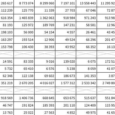
 265 617
8 773 074
8 299 060
7 197 101
13 558 443
11 295 92
112 239
125 770
11 339
27 703
67 046
72 87
1 616 354
1 465 839
1 362 063
918 984
971 243
913 98
81 193
125 972
189 769
147 231
58 581
12 96
198 103
56 000
54 154
4 557
26 461
43 45
163 297
193 514
12 906
49 524
66 296
201 47
153 798
106 430
38 393
43 952
66 352
16 13
14 591
83 335
9 016
139 020
6 075
172 51
5 732
65 410
6 576
5 238
8 059
41 07
62 348
122 138
69 602
186 673
141 353
3 87
1 351 219
2 670 205
4 016 027
1 577 312
2 533 342
2 749 80
1 918 569
1 406 736
668 645
653 675
515 637
551 84
46 747
191 824
185 393
201 110
124 409
115 95
13 763
25 022
27 563
4 852
49 975
41 65