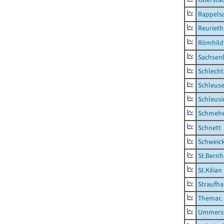
Rappels
Reurieth
Römhild,
Sachsen
Schlecht
Schleus
Schleusi
Schmeh
Schnett
Schweic
St.Bernh
St.Kilian
Straufha
Themar, 
Ummerst