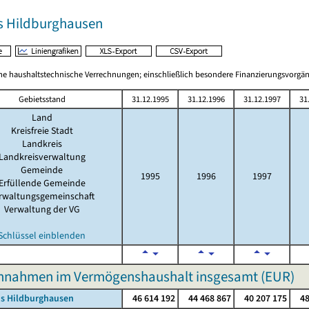
s Hildburghausen
 haushaltstechnische Verrechnungen; einschließlich besondere Finanzierungsvorgä
Gebietsstand
31.12.1995
31.12.1996
31.12.1997
31
Land
Kreisfreie Stadt
Landkreis
Landkreisverwaltung
Gemeinde
1995
1996
1997
Erfüllende Gemeinde
rwaltungsgemeinschaft
Verwaltung der VG
Schlüssel einblenden
innahmen im Vermögenshaushalt insgesamt (EUR)
is Hildburghausen
46 614 192
44 468 867
40 207 175
48