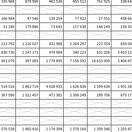
335 968
879 990
462 538
455 512
761 925
338 64
166 984
47 546
139 254
77 922
27 551
438 66
51 180
179 886
73 643
117 638
146 249
238 35
1 213 792
1 216 027
432 988
2 264 297
223 354
659 04
830 730
1 247 171
474 984
340 223
631 206
3 453 12
901 079
397 083
2 779 895
7 156 592
18 633 000
3 404 47
1 514 516
2 863 719
4 028 933
1 626 836
2 599 638
2 951 28
1 367 590
1 322 457
471 381
2 308 249
289 706
675 17
1 076 538
1 465 416
1 174 394
1 578 164
1 359 346
1 293 47