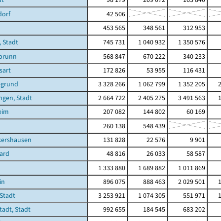
dorf
42 506
453 565
348 561
312 953
 Stadt
745 731
1 040 932
1 350 576
brunn
568 847
670 222
340 233
sart
172 826
53 955
116 431
egrund
3 328 266
1 062 799
1 352 205
ngen, Stadt
2 664 722
2 405 275
3 491 563
eim
207 082
144 802
60 169
260 138
548 439
kershausen
131 828
22 576
9 901
ard
48 816
26 033
58 587
1 333 880
1 689 882
1 011 869
in
896 075
888 463
2 029 501
Stadt
3 253 921
1 074 305
551 971
adt, Stadt
992 655
184 545
683 202