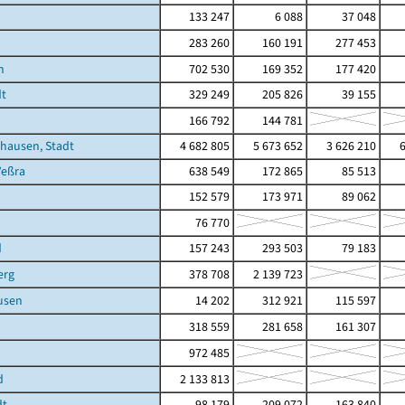
133 247
6 088
37 048
283 260
160 191
277 453
n
702 530
169 352
177 420
dt
329 249
205 826
39 155
h
166 792
144 781
hausen, Stadt
4 682 805
5 673 652
3 626 210
Veßra
638 549
172 865
85 513
152 579
173 971
89 062
76 770
d
157 243
293 503
79 183
erg
378 708
2 139 723
usen
14 202
312 921
115 597
318 559
281 658
161 307
972 485
d
2 133 813
dt
98 179
209 072
163 840