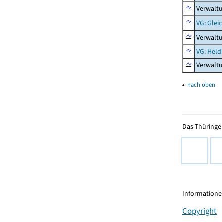
Verwaltu
VG: Glei
Verwaltu
VG: Held
Verwalt
▴
nach oben
Das Thüringer
Informationen
Copyright