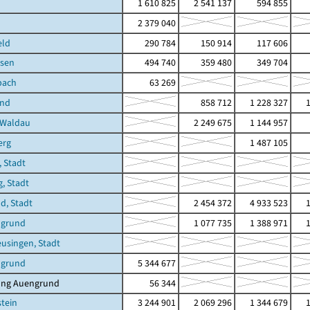
1 610 825
2 541 137
594 855
2 379 040
eld
290 784
150 914
117 606
sen
494 740
359 480
349 704
bach
63 269
und
858 712
1 228 327
-Waldau
2 249 675
1 144 957
erg
1 487 105
 Stadt
, Stadt
ld, Stadt
2 454 372
4 933 523
ngrund
1 077 735
1 388 971
eusingen, Stadt
ngrund
5 344 677
ung Auengrund
56 344
stein
3 244 901
2 069 296
1 344 679