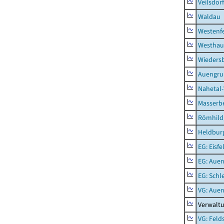
Veilsdorf
Waldau
Westenf
Westhau
Wieders
Auengr
Nahetal
Masserb
Römhild,
Heldburg
EG: Eisfe
EG: Aue
EG: Schl
VG: Aue
Verwalt
VG: Feld