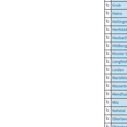
Grub
Haina
Hellinge
Henfstä
Heubac
Hildburg
Kloster 
Lengfeld
Linden
Marisfel
Masserb
Mendha
Milz
Nahetal
Oberlan
Obersta