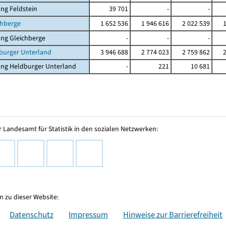
ng Feldstein
39 701
-
-
chberge
1 652 536
1 946 616
2 022 539
ng Gleichberge
-
-
-
burger Unterland
3 946 688
2 774 023
2 759 862
ung Heldburger Unterland
-
221
10 681
 Landesamt für Statistik in den sozialen Netzwerken:
 zu dieser Website:
Datenschutz
Impressum
Hinweise zur Barrierefreiheit