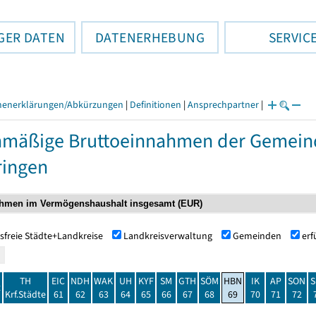
GER DATEN
DATENERHEBUNG
SERVIC
henerklärungen/Abkürzungen
|
Definitionen
|
Ansprechpartner
|
nmäßige Bruttoeinnahmen der Gemei
ringen
sfreie Städte+Landkreise
Landkreisverwaltung
Gemeinden
er
TH
EIC
NDH
WAK
UH
KYF
SM
GTH
SÖM
HBN
IK
AP
SON
S
t
Krf.Städte
61
62
63
64
65
66
67
68
69
70
71
72