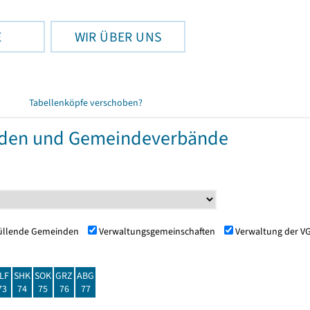
E
WIR ÜBER UNS
Tabellenköpfe verschoben?
nden und Gemeindeverbände
füllende Gemeinden
Verwaltungsgemeinschaften
Verwaltung der V
LF
SHK
SOK
GRZ
ABG
73
74
75
76
77