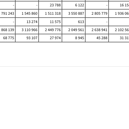
-
-
23 788
6 122
-
16 15
1 791 243
1 545 860
1 511 318
3 550 887
2 805 779
1 936 06
-
13 274
11 575
613
-
2 868 139
3 110 966
2 449 776
2 049 561
2 638 941
2 102 56
68 775
93 107
27 974
8 945
45 288
31 31