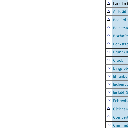
Landkre
Ahlstädt
Bad Colb
Beinerst
Bischofr
Bocksta
Brünn/T
Crock
Dingsle
Ehrenbe
Eichenb
Eisfeld, 
Fehrenb
Gleicha
Gompert
Grimmel