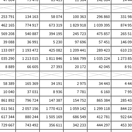
253 791
134 163
58 074
100 363
296 860
331 98
462 165
774 917
673 319
1 829 918
1 039 395
874 95
569 208
540 887
394 195
245 723
475 857
265 51
39 088
36 991
5 230
97 696
57 451
146 09
2 133 097
1 193 472
425 082
1 209 441
289 423
610 23
1 035 290
1 213 015
1 811 846
1 566 799
1 035 224
1 273 85
8 889
66 605
27 393
20 172
42 045
8 91
58 389
165 369
34 191
2 975
34 443
4 44
10 040
37 031
8 936
7 781
6 160
7 95
861 892
796 724
147 387
154 752
865 384
285 43
1 011 561
2 057 156
1 770 413
1 059 142
1 299 118
844 22
1 617 344
880 244
1 505 169
686 549
412 781
922 64
729 667
743 492
356 611
342 233
444 297
453 30