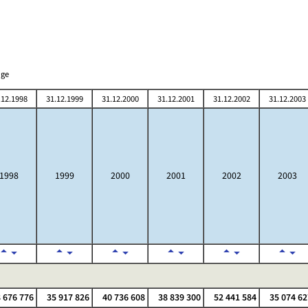
nge
.12.1998
31.12.1999
31.12.2000
31.12.2001
31.12.2002
31.12.2003
1998
1999
2000
2001
2002
2003
 676 776
35 917 826
40 736 608
38 839 300
52 441 584
35 074 62