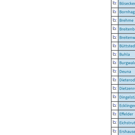
Bösecke
Bornhag
Brehme
Breiten
Breitenw
Büttsted
Buhla
Burgwal
Deuna
Dietero
Dietzen
Dingelst
Ecklinge
Effelder
Eichstru
Ershaus