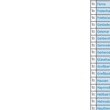
Ferna
Freienh
Frettero
Geisled
Geismar
Gerbers
Gernrod
Gertero
Glaseha
Großbart
Großbo
Hausen
Haynrod
Heilbad 
Helmsdo
Heuthen