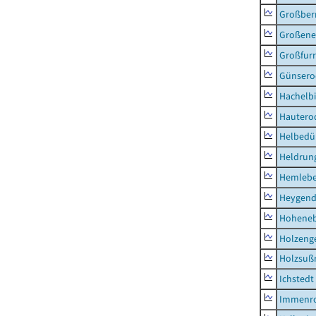
Großber
Großeneh
Großfur
Günsero
Hachelb
Hautero
Helbedü
Heldrung
Hemleb
Heygend
Hohene
Holzeng
Holzsuß
Ichstedt
Immenr