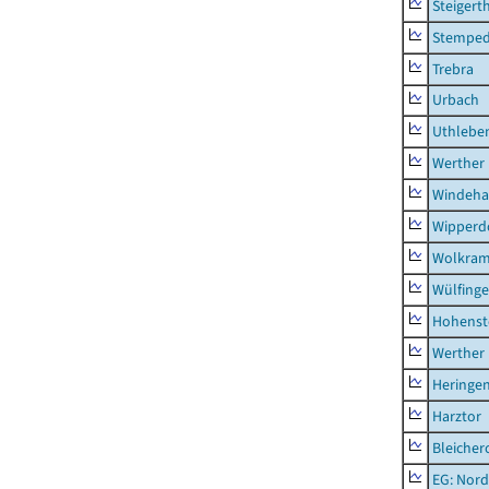
Steigert
Stempe
Trebra
Urbach
Uthlebe
Werther
Windeha
Wipperd
Wolkram
Wülfing
Hohenst
Werther
Heringen
Harztor
Bleicher
EG: Nord