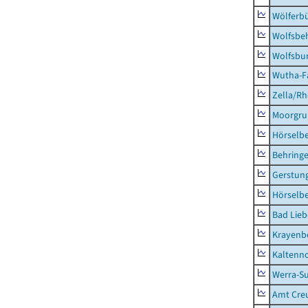
Wölferbü
Wolfsbe
Wolfsbu
Wutha-F
Zella/R
Moorgr
Hörselb
Behring
Gerstun
Hörselbe
Bad Lieb
Krayenb
Kaltenno
Werra-Su
Amt Creu