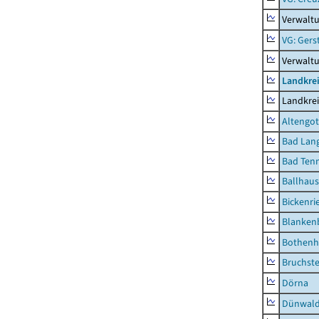
Verwalt
VG: Ger
Verwalt
Landkrei
Landkrei
Altengot
Bad Lang
Bad Tenn
Ballhau
Bickenri
Blanken
Bothenh
Bruchst
Dörna
Dünwal