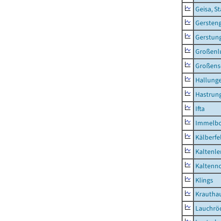
Geisa, S
Gersten
Gerstun
Großenl
Großens
Hallung
Hastrung
Ifta
Immelb
Kälberfe
Kaltenle
Kaltenno
Klings
Krautha
Lauchrö