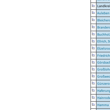
Landkre
Auleben
Bleicher
Brander
Buchhol
Ellrich, 
Etzelsro
Friedric
Görsbac
Großloh
Großwe
Günzero
Haferun
Hainrode
Hamma