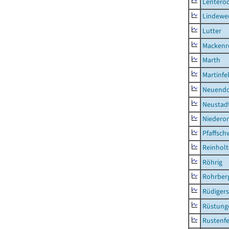
Lentero
Lindewe
Lutter
Mackenr
Marth
Martinfe
Neuendo
Neustad
Niederor
Pfaffsc
Reinhol
Röhrig
Rohrber
Rüdiger
Rüstung
Rustenf