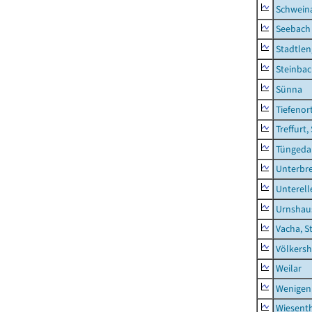
Schwein
Seebach
Stadtlen
Steinba
Sünna
Tiefenor
Treffurt,
Tüngeda
Unterbr
Unterell
Urnshau
Vacha, S
Völkers
Weilar
Wenigen
Wiesent