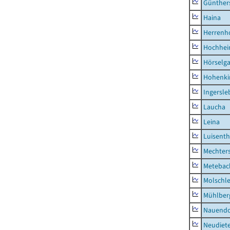
Günther
Haina
Herrenh
Hochhe
Hörselg
Hohenki
Ingersle
Laucha
Leina
Luisenth
Mechter
Metebac
Molschl
Mühlber
Nauendo
Neudiet