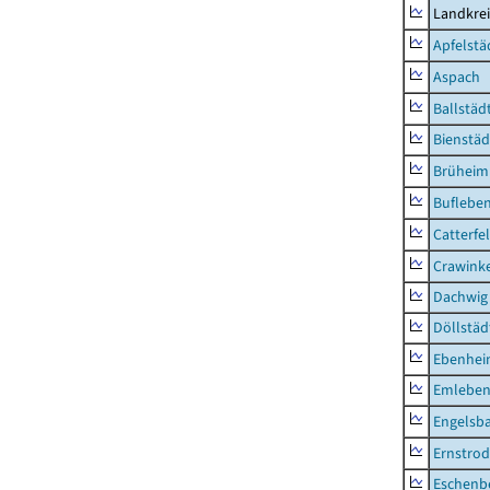
Landkre
Apfelstä
Aspach
Ballstäd
Bienstäd
Brüheim
Buflebe
Catterfe
Crawink
Dachwig
Döllstäd
Ebenhe
Emlebe
Engelsb
Ernstro
Eschenb