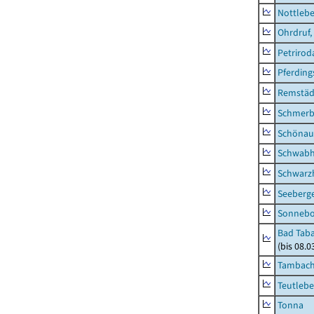
Nottleb
Ohrdruf,
Petrirod
Pferding
Remstäd
Schmerb
Schönau 
Schwab
Schwarz
Seeberg
Sonneb
Bad Taba
(bis 08.
Tambach-
Teutleb
Tonna