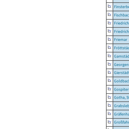
Finsterb
Fischba
Friedric
Friedric
Friemar
Fröttstä
Gamstäd
Georgent
Gierstäd
Goldbac
Gospite
Gotha, S
Grabsle
Gräfenh
Großfah