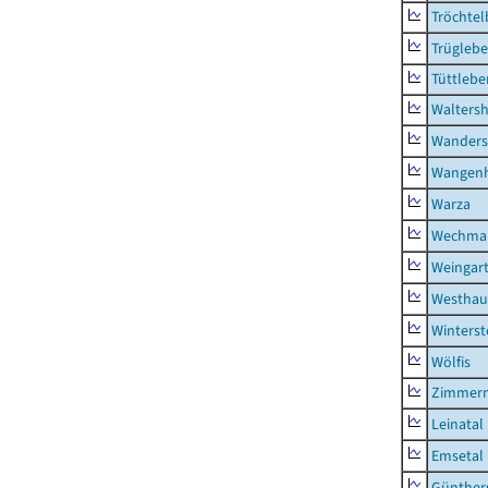
Tröchtel
Trügleb
Tüttlebe
Waltersh
Wanders
Wangen
Warza
Wechma
Weingar
Westhau
Winterst
Wölfis
Zimmern
Leinatal
Emsetal
Günther