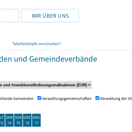
E
WIR ÜBER UNS
Tabellenköpfe verschoben?
nden und Gemeindeverbände
füllende Gemeinden
Verwaltungsgemeinschaften
Verwaltung der V
LF
SHK
SOK
GRZ
ABG
73
74
75
76
77