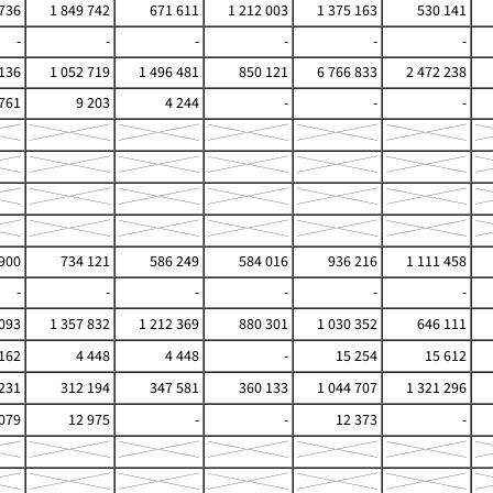
 736
1 849 742
671 611
1 212 003
1 375 163
530 141
-
-
-
-
-
-
 136
1 052 719
1 496 481
850 121
6 766 833
2 472 238
761
9 203
4 244
-
-
-
900
734 121
586 249
584 016
936 216
1 111 458
-
-
-
-
-
-
 093
1 357 832
1 212 369
880 301
1 030 352
646 111
 162
4 448
4 448
-
15 254
15 612
231
312 194
347 581
360 133
1 044 707
1 321 296
079
12 975
-
-
12 373
-