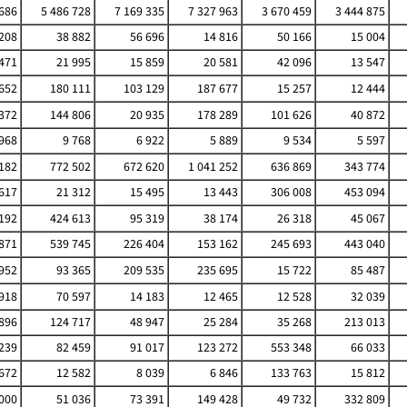
 686
5 486 728
7 169 335
7 327 963
3 670 459
3 444 875
208
38 882
56 696
14 816
50 166
15 004
471
21 995
15 859
20 581
42 096
13 547
652
180 111
103 129
187 677
15 257
12 444
372
144 806
20 935
178 289
101 626
40 872
 968
9 768
6 922
5 889
9 534
5 597
182
772 502
672 620
1 041 252
636 869
343 774
617
21 312
15 495
13 443
306 008
453 094
192
424 613
95 319
38 174
26 318
45 067
871
539 745
226 404
153 162
245 693
443 040
952
93 365
209 535
235 695
15 722
85 487
918
70 597
14 183
12 465
12 528
32 039
896
124 717
48 947
25 284
35 268
213 013
239
82 459
91 017
123 272
553 348
66 033
672
12 582
8 039
6 846
133 763
15 812
000
51 036
73 391
149 428
49 732
332 809