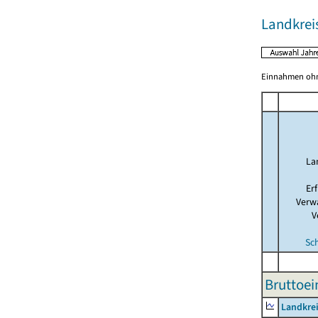
Landkre
Einnahmen ohne
La
Er
Verw
V
Sc
Bruttoei
Landkre