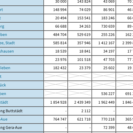
30 000
143 824
43 069
70 
rt
148 994
74 029
86 901
46 
t
20 494
153 541
183 246
66 
erg
66 688
34 263
730 659
89 
eben
484 704
529 619
255 226
162 
e, Stadt
585 814
357 946
1 412 167
2 399
shausen
18 539
18 841
34 197
17 
23 976
101 518
47 703
77 
leben
182 432
23 379
25 602
19 
t
rück
eben
536 227
691 
städt
1 854 928
2 439 349
1 962 449
1 846
ng Buttstädt
-
2 112
-
-Aue
764 747
621 718
770 218
365 
ung Gera-Aue
-
-
72 399
48 