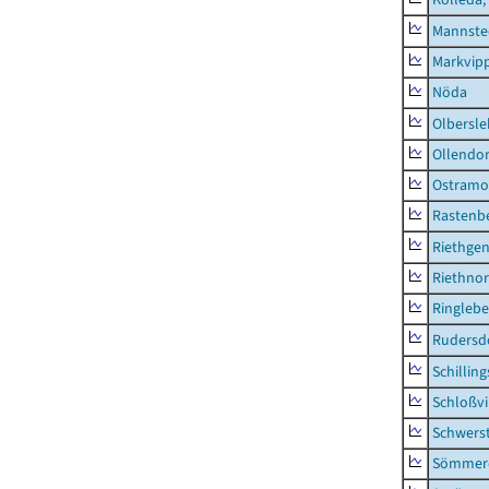
Mannste
Markvip
Nöda
Olbersl
Ollendor
Ostramo
Rastenbe
Riethge
Riethno
Ringleb
Rudersd
Schillin
Schloßv
Schwers
Sömmerd