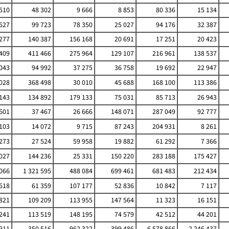
510
48 302
9 666
8 853
80 336
15 134
627
99 723
78 350
25 027
94 176
32 387
277
140 387
156 168
20 691
17 251
20 423
409
411 466
275 964
129 107
216 961
138 537
043
94 992
37 275
36 758
19 692
22 947
028
368 498
30 010
45 688
168 100
113 386
143
134 892
179 133
75 031
85 713
26 943
601
37 467
26 666
148 071
287 049
92 777
103
14 072
9 715
87 243
204 931
8 261
273
27 524
59 958
19 882
61 292
7 366
027
144 236
25 331
150 220
283 188
175 427
 066
1 321 595
488 084
699 461
681 483
212 434
618
61 359
107 177
52 836
10 842
7 117
821
109 209
113 955
147 564
11 323
16 151
241
113 519
148 195
74 579
42 512
44 201
911
350 516
962 322
399 486
6 578 866
2 246 437