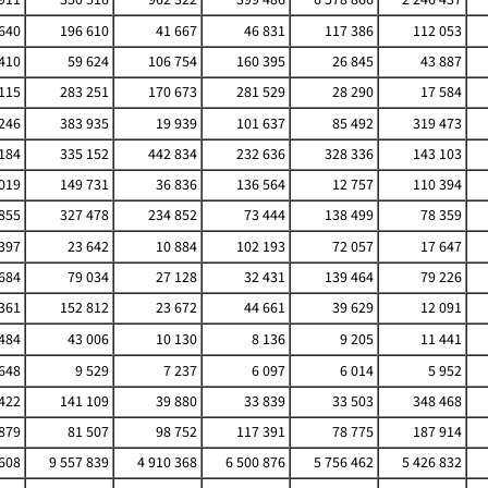
640
196 610
41 667
46 831
117 386
112 053
410
59 624
106 754
160 395
26 845
43 887
115
283 251
170 673
281 529
28 290
17 584
246
383 935
19 939
101 637
85 492
319 473
184
335 152
442 834
232 636
328 336
143 103
019
149 731
36 836
136 564
12 757
110 394
855
327 478
234 852
73 444
138 499
78 359
 397
23 642
10 884
102 193
72 057
17 647
684
79 034
27 128
32 431
139 464
79 226
361
152 812
23 672
44 661
39 629
12 091
484
43 006
10 130
8 136
9 205
11 441
648
9 529
7 237
6 097
6 014
5 952
422
141 109
39 880
33 839
33 503
348 468
879
81 507
98 752
117 391
78 775
187 914
 608
9 557 839
4 910 368
6 500 876
5 756 462
5 426 832