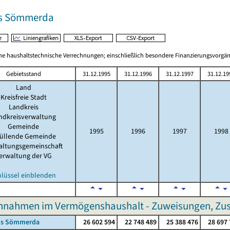
is Sömmerda
 haushaltstechnische Verrechnungen; einschließlich besondere Finanzierungsvorgä
Gebietsstand
31.12.1995
31.12.1996
31.12.1997
31.12.19
Land
Kreisfreie Stadt
Landkreis
ndkreisverwaltung
Gemeinde
1995
1996
1997
1998
füllende Gemeinde
altungsgemeinschaft
erwaltung der VG
hlüssel einblenden
nnahmen im Vermögenshaushalt - Zuweisungen, Zus
is Sömmerda
26 602 594
22 748 489
25 388 476
28 697