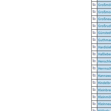
Großmö
Großmo
Großne
Großrud
Günsted
Guthma
Hardisl
Haßlebe
Henschl
Herrnsc
Kannawu
Kindelbr
Kleinbr
Kleinmö
Kleinne
Kölleda,