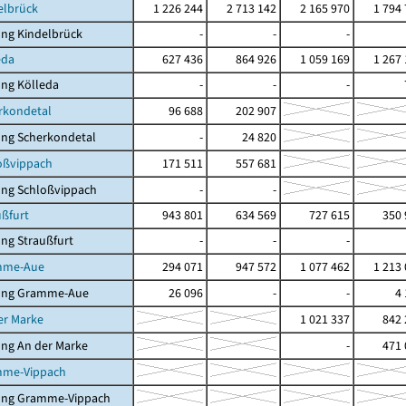
elbrück
1 226 244
2 713 142
2 165 970
1 794
ng Kindelbrück
-
-
-
eda
627 436
864 926
1 059 169
1 267
ng Kölleda
-
-
-
rkondetal
96 688
202 907
ung Scherkondetal
-
24 820
oßvippach
171 511
557 681
ung Schloßvippach
-
-
ußfurt
943 801
634 569
727 615
350 
ng Straußfurt
-
-
-
mme-Aue
294 071
947 572
1 077 462
1 213
ung Gramme-Aue
26 096
-
-
4
er Marke
1 021 337
842 
ng An der Marke
-
471 
mme-Vippach
ung Gramme-Vippach