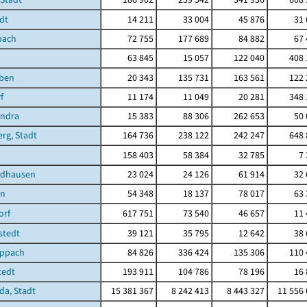
dt
14 211
33 004
45 876
31 
pach
72 755
177 689
84 882
67 
63 845
15 057
122 040
408 
eben
20 343
135 731
163 561
122 
f
11 174
11 049
20 281
348 
ndra
15 383
88 306
262 653
50 
rg, Stadt
164 736
238 122
242 247
648 
n
158 403
58 384
32 785
7
rdhausen
23 024
24 126
61 914
32 
en
54 348
18 137
78 017
63 
orf
617 751
73 540
46 657
11 
gstedt
39 121
35 795
12 642
38 
ippach
84 826
336 424
135 306
110 
tedt
193 911
104 786
78 196
16 
a, Stadt
15 381 367
8 242 413
8 443 327
11 556