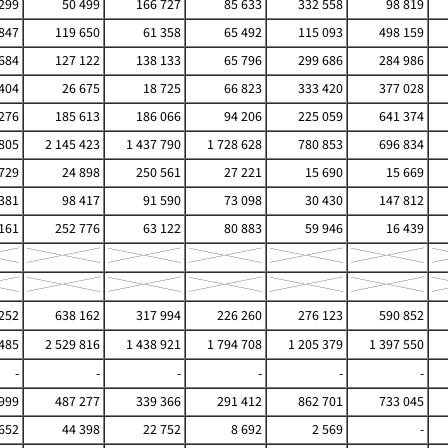
299
50 499
166 727
85 633
332 558
98 819
847
119 650
61 358
65 492
115 093
498 159
684
127 122
138 133
65 796
299 686
284 986
404
26 675
18 725
66 823
333 420
377 028
276
185 613
186 066
94 206
225 059
641 374
 805
2 145 423
1 437 790
1 728 628
780 853
696 834
729
24 898
250 561
27 221
15 690
15 669
381
98 417
91 590
73 098
30 430
147 812
161
252 776
63 122
80 883
59 946
16 439
252
638 162
317 994
226 260
276 123
590 852
 485
2 529 816
1 438 921
1 794 708
1 205 379
1 397 550
-
-
-
-
-
-
999
487 277
339 366
291 412
862 701
733 045
652
44 398
22 752
8 692
2 569
-