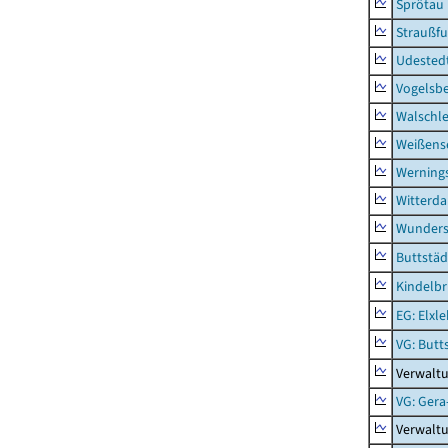
Sprötau
Straußfu
Udested
Vogelsb
Walschl
Weißense
Werning
Witterda
Wunders
Buttstäd
Kindelb
EG: Elxl
VG: Butt
Verwaltu
VG: Gera
Verwalt