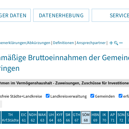
GER DATEN
DATENERHEBUNG
SERVIC
henerklärungen/Abkürzungen
|
Definitionen
|
Ansprechpartner
|
nmäßige Bruttoeinnahmen der Gemei
ringen
sfreie Städte+Landkreise
Landkreisverwaltung
Gemeinden
er
TH
EIC
NDH
WAK
UH
KYF
SM
GTH
SÖM
HBN
IK
AP
SON
S
t
Krf.Städte
61
62
63
64
65
66
67
68
69
70
71
72