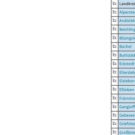
Landkre
Alperste
Andisle
Beichlin
Bilzings
Büchel
Buttstäd
Eckstedt
Ellersle
Elxleben
Eßleben
Frömms
Ganglof
Gebesee,
Griefste
Großbr