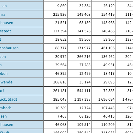
lsen
9 860
32 354
26 129
34 
nra
215 936
149 403
154 419
111 
uhausen
21 521
65 159
143 968
142 
estedt
127 394
241 526
240 466
210 
t
18 652
99 506
59 900
133 
nnshausen
88 777
171 977
461 106
214 
eben
20 972
266 216
136 462
204 
n
29 564
27 283
49 931
46 
eben
46 895
12 499
18 417
10 
hwende
108 818
35 174
29 095
12 
rf
261 181
544 111
72 383
31 
ück, Stadt
385 048
1 397 398
1 696 094
1 476
embach
10 389
12 724
107 443
97 
lsen
7 468
68 126
46 415
126 
uhausen
46 063
109 514
110 209
31 
 Stadt
186 902
259 542
341 936
608 