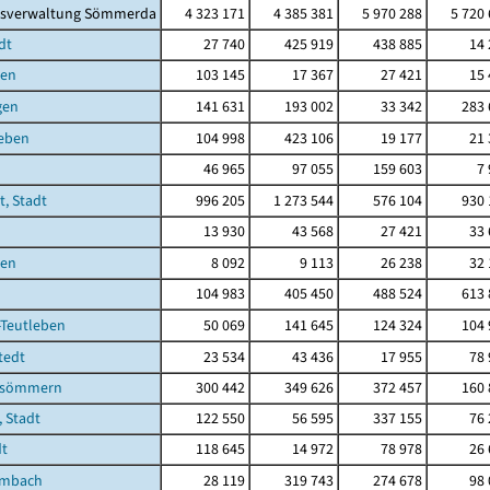
isverwaltung Sömmerda
4 323 171
4 385 381
5 970 288
5 720
dt
27 740
425 919
438 885
14 
ben
103 145
17 367
27 421
15 
gen
141 631
193 002
33 342
283 
leben
104 998
423 106
19 177
21 
46 965
97 055
159 603
7
t, Stadt
996 205
1 273 544
576 104
930 
13 930
43 568
27 421
33 
ben
8 092
9 113
26 238
32 
104 983
405 450
488 524
613 
-Teutleben
50 069
141 645
124 324
104 
tedt
23 534
43 436
17 955
78 
fsömmern
300 442
349 626
372 457
160 
 Stadt
122 550
56 595
337 155
76 
dt
118 645
14 972
78 978
26 
embach
28 119
319 743
274 678
98 