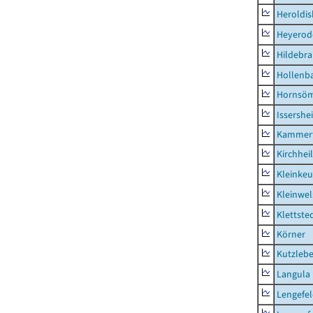
Heroldi
Heyerod
Hildebr
Hollenb
Hornsö
Issershe
Kammerf
Kirchhei
Kleinkeu
Kleinwe
Klettste
Körner
Kutzleb
Langula
Lengefe