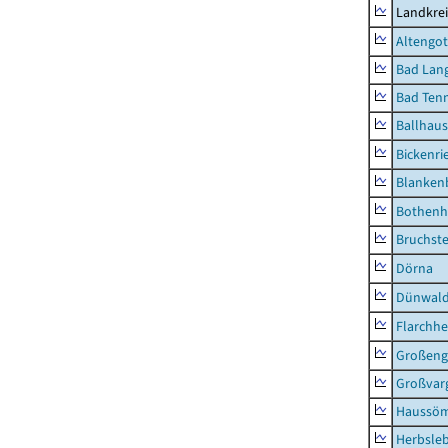
Landkrei
Altengot
Bad Lang
Bad Tenn
Ballhau
Bickenri
Blanken
Bothenh
Bruchst
Dörna
Dünwal
Flarchh
Großeng
Großvar
Haussö
Herbsle