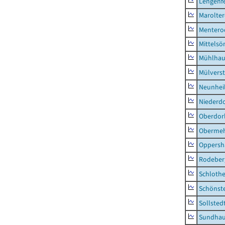
Lengenfe
Marolte
Mentero
Mittels
Mühlhau
Mülvers
Neunhei
Niederdo
Oberdor
Obermeh
Oppersh
Rodeber
Schlothe
Schönst
Sollsted
Sundha