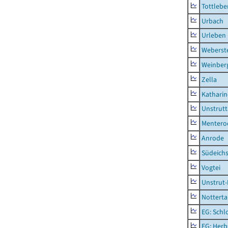
Tottlebe
Urbach
Urleben
Weberst
Weinber
Zella
Kathari
Unstrutt
Mentero
Anrode
Südeichs
Vogtei
Unstrut-
Notterta
EG: Schl
EG: Herb