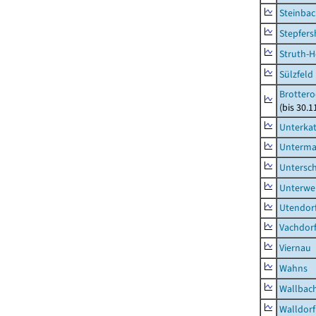
Steinbac
Stepfer
Struth-
Sülzfeld
Brottero
(bis 30.1
Unterka
Unterma
Untersc
Unterwe
Utendor
Vachdor
Viernau
Wahns
Wallbac
Walldorf