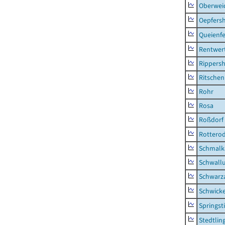
Oberwei
Oepfers
Queienfe
Rentwer
Rippers
Ritsche
Rohr
Rosa
Roßdorf
Rottero
Schmalka
Schwall
Schwarz
Schwick
Springsti
Stedtlin