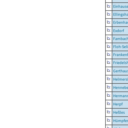
Einhaus
Ellingsh
Erbenha
Exdorf
Fambac
Floh-Sel
Franken
Friedels
Gerthau
Helmers
Hennebe
Hermann
Herpf
Heßles
Hümpfer