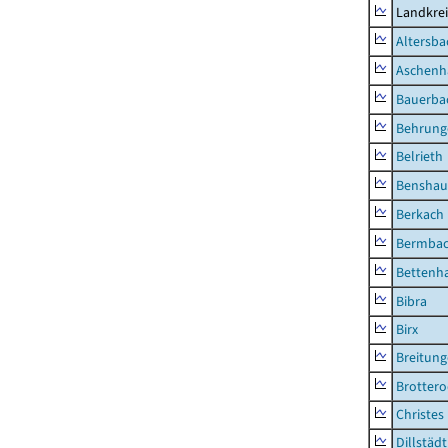
Landkre
Altersba
Aschenh
Bauerba
Behrung
Belrieth
Benshau
Berkach
Bermba
Bettenh
Bibra
Birx
Breitun
Brottero
Christes
Dillstädt