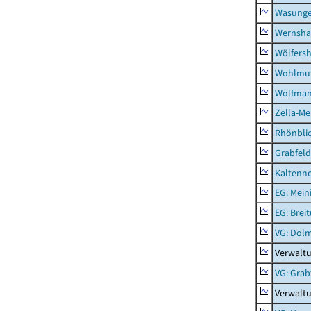
Wasunge
Wernsha
Wölfers
Wohlmu
Wolfma
Zella-Me
Rhönbli
Grabfeld
Kaltenno
EG: Mein
EG: Brei
VG: Dol
Verwalt
VG: Grab
Verwaltu