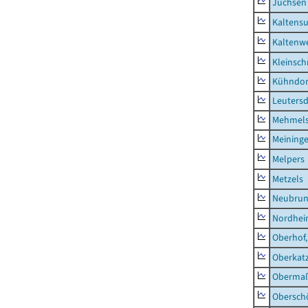
Jüchsen
Kaltens
Kaltenw
Kleinsch
Kühndor
Leutersd
Mehmel
Meininge
Melpers
Metzels
Neubru
Nordhe
Oberhof,
Oberkat
Obermaß
Obersch