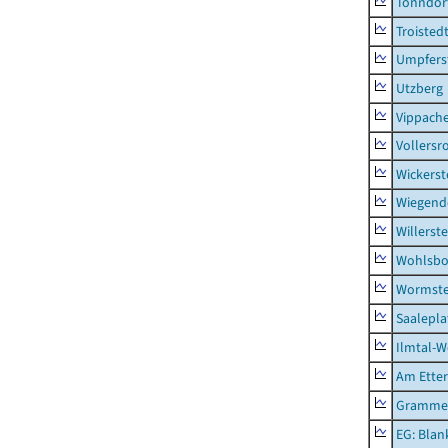
Tonndor
Troisted
Umpfers
Utzberg
Vippach
Vollersr
Wickerst
Wiegend
Willerst
Wohlsbo
Wormst
Saalepla
Ilmtal-W
Am Ette
Gramme
EG: Blan