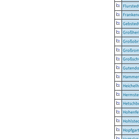
Flursted
Franken
Gebsted
Großher
Großobr
Großrom
Großsc
Gutendo
Hammer
Heichel
Hermste
Hetschb
Hohenfe
Hohlste
Hopfgar