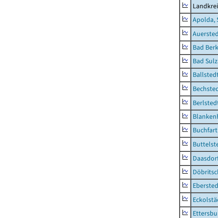
Landkre
Apolda, 
Auerste
Bad Berk
Bad Sulz
Ballsted
Bechsted
Berlsted
Blankenh
Buchfart
Buttelst
Daasdorf
Döbrits
Ebersted
Eckolstä
Ettersbu