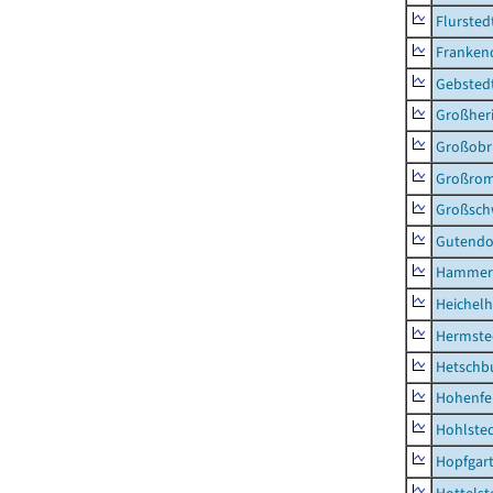
Flursted
Franken
Gebsted
Großher
Großobr
Großrom
Großsc
Gutendo
Hammer
Heichel
Hermste
Hetschb
Hohenfe
Hohlste
Hopfgar