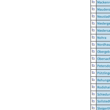
Mackenr
Mauder
Neustad
Niederg
Nieders
Nohra
Nordhau
Obergeb
Obersac
Petersdo
Pützling
Rehung
Rodisha
Schiedu
Sollsted
Steigert