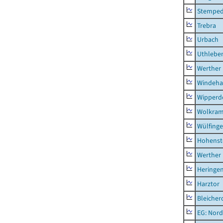
Stempe
Trebra
Urbach
Uthlebe
Werther
Windeha
Wipperd
Wolkram
Wülfing
Hohenst
Werther
Heringen
Harztor
Bleicher
EG: Nord