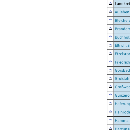
Landkre
Auleben
Bleicher
Brander
Buchhol
Ellrich, 
Etzelsro
Friedric
Görsbac
Großloh
Großwe
Günzero
Haferun
Hainrode
Hamma
Harzung