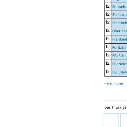
Sonneber
Steinach
Steinhei
Oberlan
Frankenb
Föritztal
EG: Scha
EG: Neu
EG: Stei
▴
nach oben
Das Thüringer