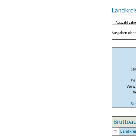
Landkrei
Ausgaben ohne 
La
Er
Verw
V
Sc
Bruttoau
Landkre