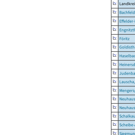
Landkre
Bachfeld
Effelder
Engnitzt
Föritz
Goldisth
Haselba
Heinersd
Judenb
Lauscha,
Mengers
Neuhaus
Neuhaus-
Schalkau
Scheibe-
Siegmun