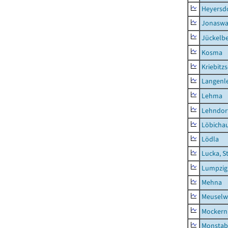
Heyersd
Jonaswa
Jückelb
Kosma
Kriebitz
Langenl
Lehma
Lehndor
Löbicha
Lödla
Lucka, S
Lumpzig
Mehna
Meuselwi
Mockern
Monstab