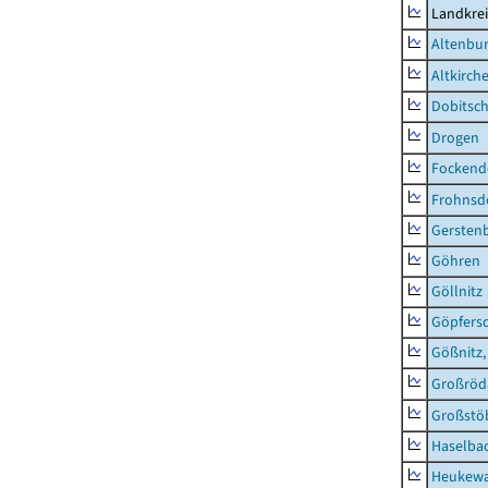
Landkrei
Altenbur
Altkirch
Dobitsc
Drogen
Fockend
Frohnsd
Gersten
Göhren
Göllnitz
Göpfers
Gößnitz,
Großröd
Großstö
Haselba
Heukewa