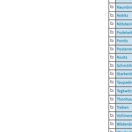
Naundor
Nobitz
Nöbdeni
Podelwi
Ponitz
Posterst
Rositz
Schmölln
Starken
Taupade
Tegkwitz
Thonha
Treben
Vollmer
Wildenb