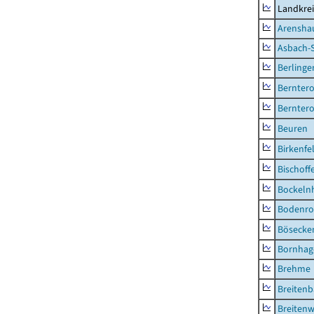
Landkrei
Arensha
Asbach-
Berlinge
Berntero
Berntero
Beuren
Birkenfe
Bischoff
Bockeln
Bodenro
Bösecke
Bornhag
Brehme
Breiten
Breitenw