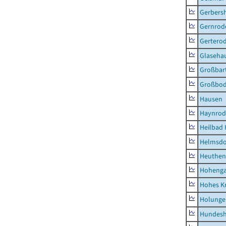
Gerbers
Gernrod
Gertero
Glaseha
Großbart
Großbo
Hausen
Haynrod
Heilbad 
Helmsdo
Heuthen
Hoheng
Hohes K
Holunge
Hundes