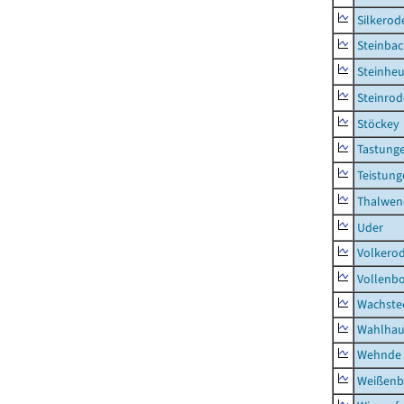
Silkerod
Steinba
Steinhe
Steinrod
Stöckey
Tastung
Teistung
Thalwen
Uder
Volkero
Vollenb
Wachste
Wahlhau
Wehnde
Weißenb