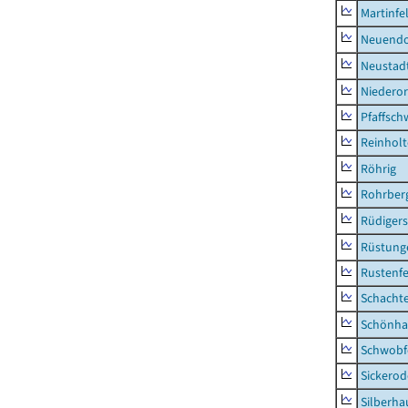
Martinfe
Neuendo
Neustad
Niederor
Pfaffsc
Reinhol
Röhrig
Rohrber
Rüdiger
Rüstung
Rustenf
Schacht
Schönha
Schwobf
Sickerod
Silberha