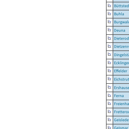
Büttsted
Buhla
Burgwal
Deuna
Dietero
Dietzen
Dingelst
Ecklinge
Effelder
Eichstru
Ershaus
Ferna
Freienh
Frettero
Geisled
Geismar