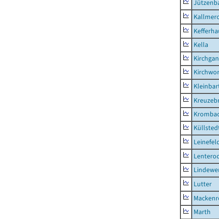
Jützenb
Kallmer
Kefferh
Kella
Kirchga
Kirchwor
Kleinbart
Kreuzeb
Kromba
Küllsted
Leinefel
Lentero
Lindewe
Lutter
Mackenr
Marth