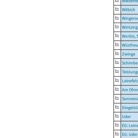
Wiesenfe
Wilbich
Wingero
Wintzin
Worbis, 
Wüstheu
Zwinge
Schimbe
Teistung
Leinefel
Am Ohm
Sonnens
Dingelst
Uder
EG: Lein
EG: Uder