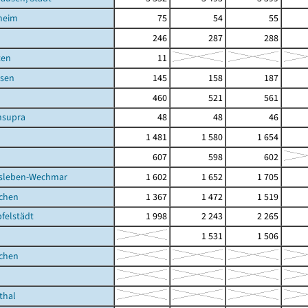
heim
75
54
55
246
287
288
ten
11
sen
145
158
187
460
521
561
supra
48
48
46
1 481
1 580
1 654
607
598
602
sleben-Wechmar
1 602
1 652
1 705
ichen
1 367
1 472
1 519
felstädt
1 998
2 243
2 265
1 531
1 506
ichen
thal