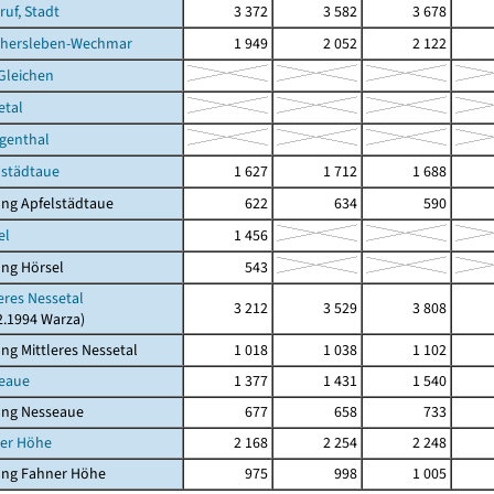
ruf, Stadt
3 372
3 582
3 678
thersleben-Wechmar
1 949
2 052
2 122
 Gleichen
etal
genthal
lstädtaue
1 627
1 712
1 688
ng Apfelstädtaue
622
634
590
el
1 456
ng Hörsel
543
leres Nessetal
3 212
3 529
3 808
12.1994 Warza)
ng Mittleres Nessetal
1 018
1 038
1 102
seaue
1 377
1 431
1 540
ung Nesseaue
677
658
733
ner Höhe
2 168
2 254
2 248
ung Fahner Höhe
975
998
1 005