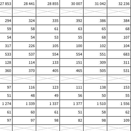
27 853
28 441
28 855
30 007
31 042
32 236
294
324
335
392
386
384
59
58
61
63
65
68
54
54
53
55
68
107
317
226
105
100
102
104
533
537
554
554
551
683
128
114
133
151
309
311
360
370
405
465
505
531
97
116
123
111
138
153
51
48
49
56
50
55
1 274
1 339
1 337
1 377
1 510
1 556
61
60
61
51
58
62
97
97
98
82
98
109