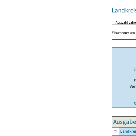
Landkrei
Einwohner am 3
L
E
Ver
S
Ausgabe
Landkre