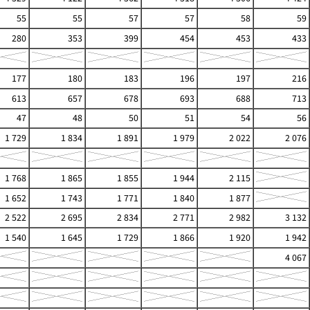
55
55
57
57
58
59
280
353
399
454
453
433
177
180
183
196
197
216
613
657
678
693
688
713
47
48
50
51
54
56
1 729
1 834
1 891
1 979
2 022
2 076
1 768
1 865
1 855
1 944
2 115
1 652
1 743
1 771
1 840
1 877
2 522
2 695
2 834
2 771
2 982
3 132
1 540
1 645
1 729
1 866
1 920
1 942
4 067