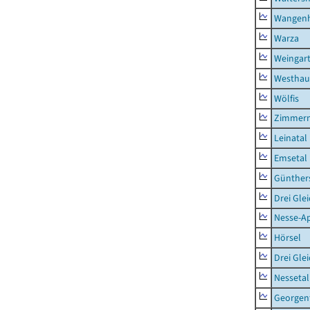
Wangen
Warza
Weingar
Westhau
Wölfis
Zimmern
Leinatal
Emsetal
Günther
Drei Gle
Nesse-Ap
Hörsel
Drei Gle
Nessetal
Georgen