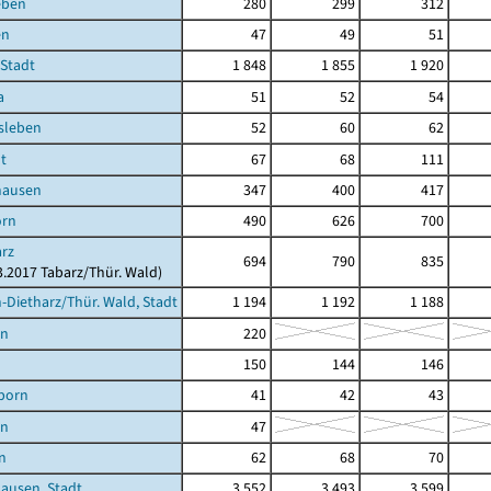
eben
280
299
312
en
47
49
51
 Stadt
1 848
1 855
1 920
a
51
52
54
sleben
52
60
62
t
67
68
111
hausen
347
400
417
orn
490
626
700
rz
694
790
835
03.2017 Tabarz/Thür. Wald)
Dietharz/Thür. Wald, Stadt
1 194
1 192
1 188
en
220
150
144
146
born
41
42
43
en
47
n
62
68
70
ausen, Stadt
3 552
3 493
3 599