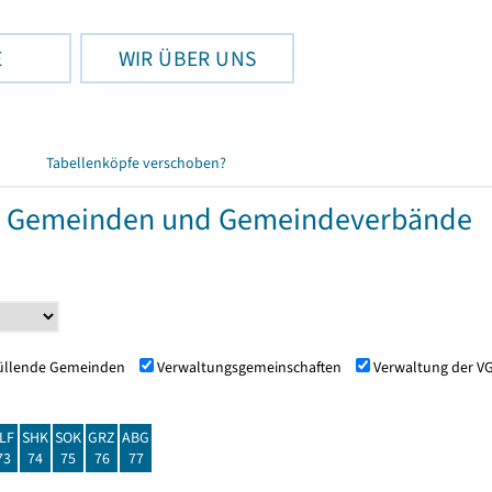
E
WIR ÜBER UNS
Tabellenköpfe verschoben?
r Gemeinden und Gemeindeverbände
füllende Gemeinden
Verwaltungsgemeinschaften
Verwaltung der V
LF
SHK
SOK
GRZ
ABG
73
74
75
76
77