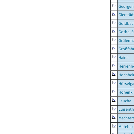
Georgent
Gierstäd
Goldbac
Gotha, S
Gräfenh
Großfah
Haina
Herrenh
Hochhe
Hörselg
Hohenki
Laucha
Luisenth
Mechter
Metebac