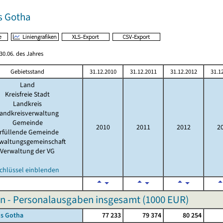
s Gotha
0.06. des Jahres
Gebietsstand
31.12.2010
31.12.2011
31.12.2012
31.1
Land
Kreisfreie Stadt
Landkreis
andkreisverwaltung
Gemeinde
2010
2011
2012
2
rfüllende Gemeinde
waltungsgemeinschaft
Verwaltung der VG
chlüssel einblenden
n - Personalausgaben insgesamt (
1000 EUR
)
is Gotha
77 233
79 374
80 254