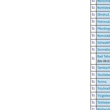
Molschl
Nottleb
Ohrdruf,
Petrirod
Pferding
Remstäd
Schwab
Sonneb
Bad Taba
(bis 08.
Tambach-
Teutleb
Tonna
Tröchtel
Trügleb
Tüttlebe
Waltersh