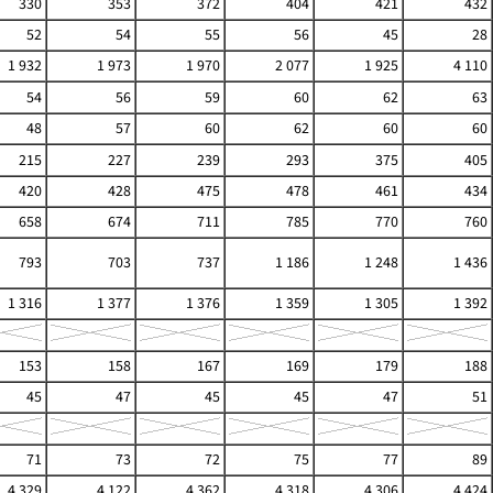
330
353
372
404
421
432
52
54
55
56
45
28
1 932
1 973
1 970
2 077
1 925
4 110
54
56
59
60
62
63
48
57
60
62
60
60
215
227
239
293
375
405
420
428
475
478
461
434
658
674
711
785
770
760
793
703
737
1 186
1 248
1 436
1 316
1 377
1 376
1 359
1 305
1 392
153
158
167
169
179
188
45
47
45
45
47
51
71
73
72
75
77
89
4 329
4 122
4 362
4 318
4 306
4 424