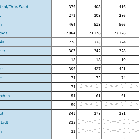
hal/Thür. Wald
376
403
416
t
273
303
286
h
464
513
566
tadt
22 884
23 176
23 126
ain
276
328
324
ner
307
342
328
18
18
19
of
396
427
421
im
74
72
74
au
74
rchen
54
61
61
59
al
341
378
381
städt
335
h
33