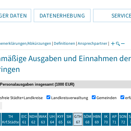
GER DATEN
DATENERHEBUNG
SERVIC
henerklärungen/Abkürzungen
|
Definitionen
|
Ansprechpartner
|
nmäßige Ausgaben und Einnahmen de
ringen
sfreie Städte+Landkreise
Landkreisverwaltung
Gemeinden
er
TH
EIC
NDH
WAK
UH
KYF
SM
GTH
SÖM
HBN
IK
AP
SON
S
t
Krf.Städte
61
62
63
64
65
66
67
68
69
70
71
72