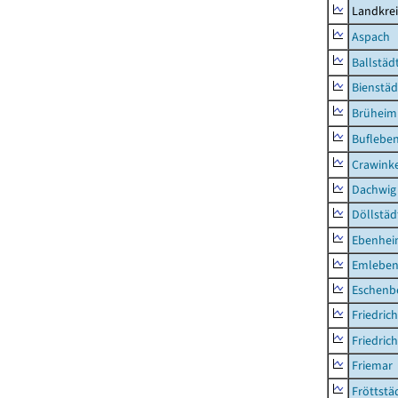
Landkre
Aspach
Ballstäd
Bienstäd
Brüheim
Buflebe
Crawink
Dachwig
Döllstäd
Ebenhe
Emlebe
Eschenb
Friedric
Friedric
Friemar
Fröttstä