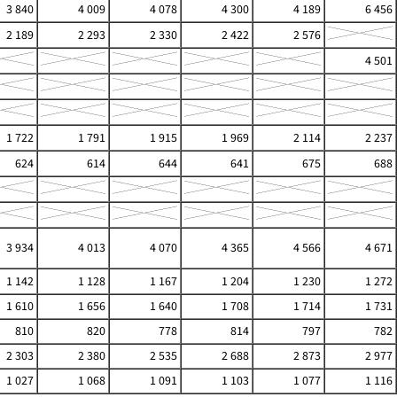
3 840
4 009
4 078
4 300
4 189
6 456
2 189
2 293
2 330
2 422
2 576
4 501
1 722
1 791
1 915
1 969
2 114
2 237
624
614
644
641
675
688
3 934
4 013
4 070
4 365
4 566
4 671
1 142
1 128
1 167
1 204
1 230
1 272
1 610
1 656
1 640
1 708
1 714
1 731
810
820
778
814
797
782
2 303
2 380
2 535
2 688
2 873
2 977
1 027
1 068
1 091
1 103
1 077
1 116