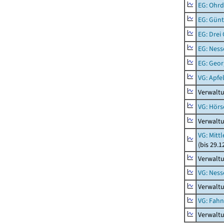
EG: Ohrd
EG: Gün
EG: Drei
EG: Ness
EG: Geor
VG: Apfe
Verwaltu
VG: Hörs
Verwaltu
VG: Mitt
(bis 29.
Verwaltu
VG: Nes
Verwalt
VG: Fah
Verwalt