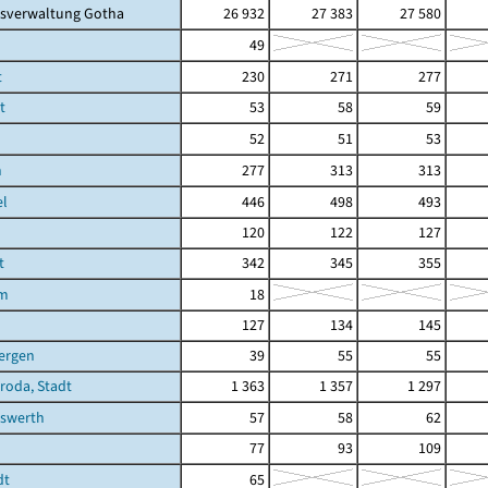
isverwaltung Gotha
26 932
27 383
27 580
49
t
230
271
277
t
53
58
59
52
51
53
n
277
313
313
el
446
498
493
120
122
127
t
342
345
355
im
18
n
127
134
145
ergen
39
55
55
hroda, Stadt
1 363
1 357
1 297
hswerth
57
58
62
77
93
109
dt
65