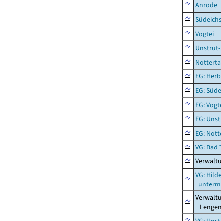
Anrode
Südeichs
Vogtei
Unstrut-
Notterta
EG: Herb
EG: Süde
EG: Vogt
EG: Unst
EG: Nott
VG: Bad 
Verwalt
VG: Hil
unterm 
Verwalt
Lengenf
VG: Unst