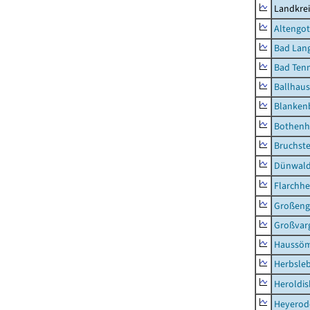
Landkrei
Altengot
Bad Lang
Bad Tenn
Ballhau
Blanken
Bothenh
Bruchst
Dünwal
Flarchh
Großeng
Großvar
Haussö
Herbsle
Heroldi
Heyerod