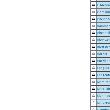
Hildebr
Hornsö
Issershe
Kammerf
Kirchhei
Kleinwe
Klettste
Körner
Kutzleb
Langula
Lengenfe
Marolte
Mittels
Mühlhau
Mülvers
Neunhei