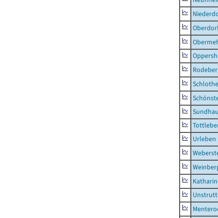
Niederdo
Oberdor
Obermeh
Oppersh
Rodeber
Schlothe
Schönst
Sundha
Tottlebe
Urleben
Weberst
Weinber
Kathari
Unstrutt
Mentero