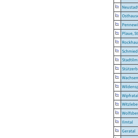
Neustad
Osthaus
Pennewi
Plaue, S
Rockhau
Schmied
Stadtilm
Stützer
Wachsen
Wildensp
Wipfrata
Witzleb
Wolfsbe
Ilmtal
Geratal