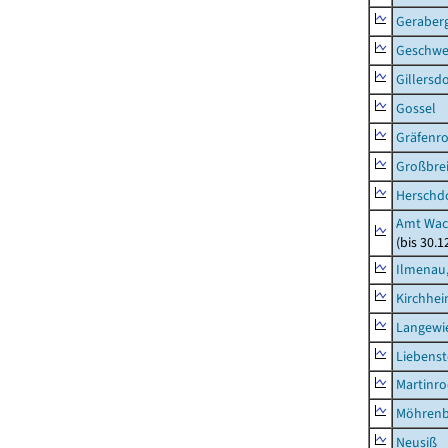
Geraber
Geschw
Gillersdo
Gossel
Gräfenr
Großbrei
Herschd
Amt Wac
(bis 30.
Ilmenau,
Kirchhe
Langewie
Liebenst
Martinr
Möhren
Neusiß