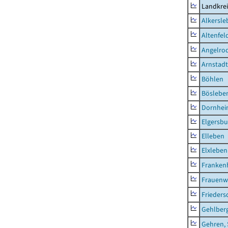
Landkrei
Alkersle
Altenfel
Angelro
Arnstadt
Böhlen
Böslebe
Dornhe
Elgersbu
Elleben
Elxleben
Franken
Frauenw
Frieders
Gehlber
Gehren, 