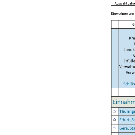
Einwohner am 3
G
Kre
Landk
Erfül
Verwalt
Verw
Schlüs
Einnahm
Thüring
Erfurt, S
Gera, St