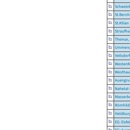
Schweic
St.Bernh
St.Kilian
Straufha
Themar, 
Ummerst
Veilsdorf
Westenf
Westhau
Auengr
Nahetal
Masserb
Römhild,
Heldburg
EG: Eisfe