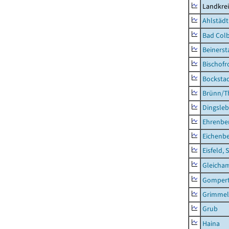
Landkre
Ahlstädt
Bad Colb
Beinerst
Bischofr
Bocksta
Brünn/T
Dingsle
Ehrenbe
Eichenb
Eisfeld, 
Gleicha
Gompert
Grimmel
Grub
Haina