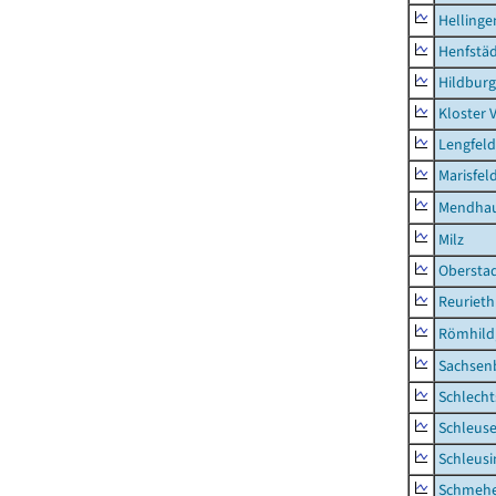
Hellinge
Henfstä
Hildburg
Kloster 
Lengfeld
Marisfel
Mendha
Milz
Obersta
Reurieth
Römhild,
Sachsen
Schlecht
Schleus
Schleusi
Schmeh