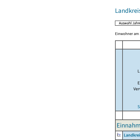
Landkrei
Einwohner am 3
L
E
Ver
S
Einnahme
Landkre