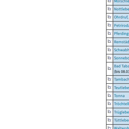
Molschl
Nottleb
Ohrdruf,
Petrirod
Pferding
Remstäd
Schwab
Sonneb
Bad Taba
(bis 08.
Tambach-
Teutleb
Tonna
Tröchtel
Trügleb
Tüttlebe
Waltersh