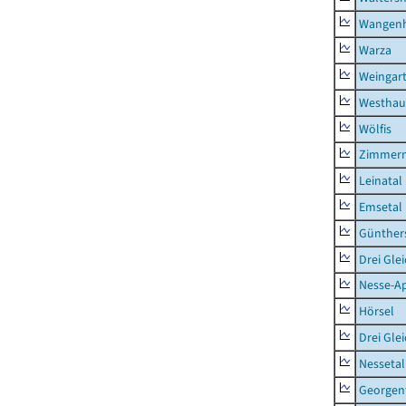
Wangen
Warza
Weingar
Westhau
Wölfis
Zimmern
Leinatal
Emsetal
Günther
Drei Gle
Nesse-Ap
Hörsel
Drei Gle
Nessetal
Georgen