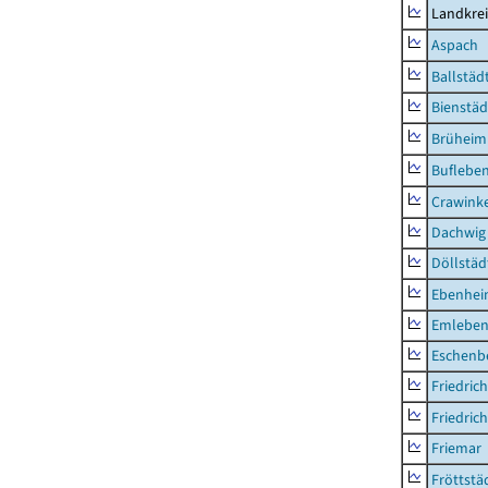
Landkre
Aspach
Ballstäd
Bienstäd
Brüheim
Buflebe
Crawink
Dachwig
Döllstäd
Ebenhe
Emlebe
Eschenb
Friedric
Friedric
Friemar
Fröttstä