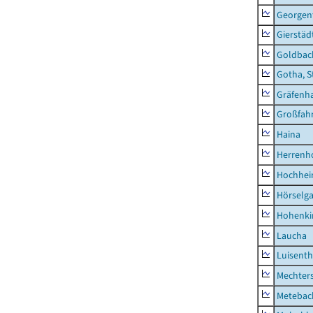
Georgent
Gierstäd
Goldbac
Gotha, S
Gräfenh
Großfah
Haina
Herrenh
Hochhe
Hörselg
Hohenki
Laucha
Luisenth
Mechter
Metebac