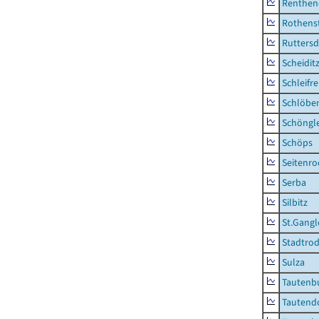
Renthen
Rothens
Ruttersd
Scheidit
Schleifre
Schlöbe
Schöngl
Schöps
Seitenro
Serba
Silbitz
St.Gangl
Stadtrod
Sulza
Tautenb
Tautend