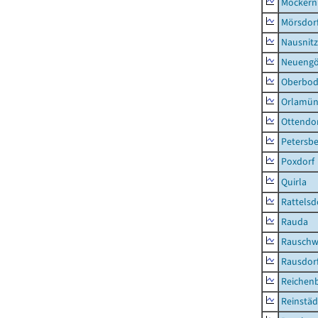
Möckern
Mörsdor
Nausnitz
Neueng
Oberbod
Orlamün
Ottendo
Petersbe
Poxdorf
Quirla
Rattelsd
Rauda
Rauschw
Rausdor
Reichen
Reinstäd