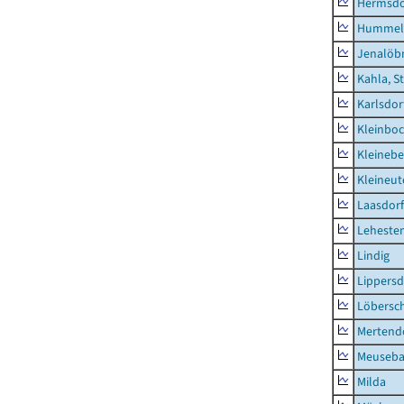
Hermsdor
Hummel
Jenalöbn
Kahla, S
Karlsdor
Kleinbo
Kleinebe
Kleineut
Laasdorf
Leheste
Lindig
Lippers
Löbersc
Mertend
Meuseb
Milda