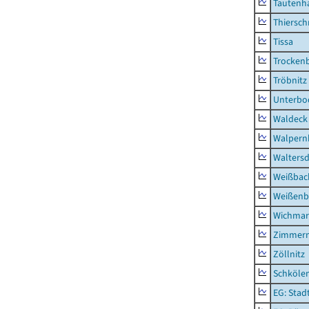
Tautenh
Thiersch
Tissa
Trocken
Tröbnitz
Unterbo
Waldeck
Walpern
Waltersd
Weißbac
Weißenb
Wichmar
Zimmer
Zöllnitz
Schkölen
EG: Stad