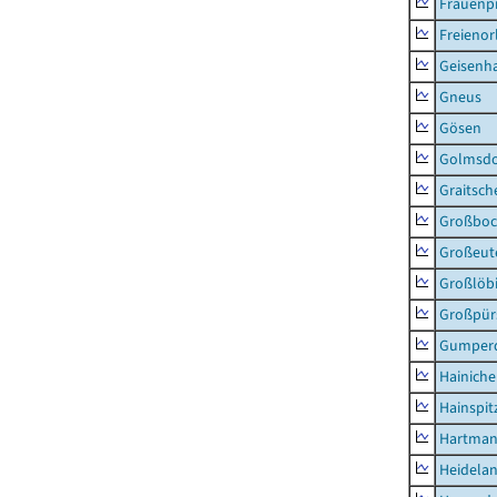
Frauenpr
Freienor
Geisenh
Gneus
Gösen
Golmsdo
Graitsch
Großboc
Großeut
Großlöb
Großpür
Gumper
Hainich
Hainspit
Hartman
Heidela