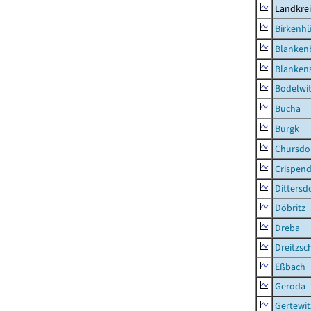
Landkrei
Birkenh
Blanken
Blankens
Bodelwi
Bucha
Burgk
Chursdo
Crispend
Dittersd
Döbritz
Dreba
Dreitzsc
Eßbach
Geroda
Gertewit