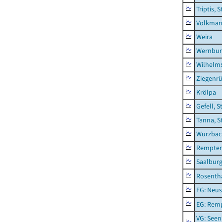
Triptis, 
Volkman
Weira
Wernbur
Wilhelm
Ziegenrü
Krölpa
Gefell, S
Tanna, S
Wurzbach
Rempten
Saalburg
Rosenth
EG: Neus
EG: Rem
VG: Seen