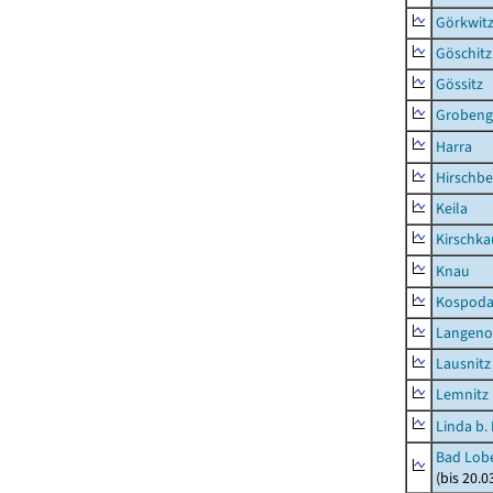
Görkwit
Göschitz
Gössitz
Grobeng
Harra
Hirschbe
Keila
Kirschka
Knau
Kospod
Langeno
Lausnitz
Lemnitz
Linda b.
Bad Lobe
(bis 20.