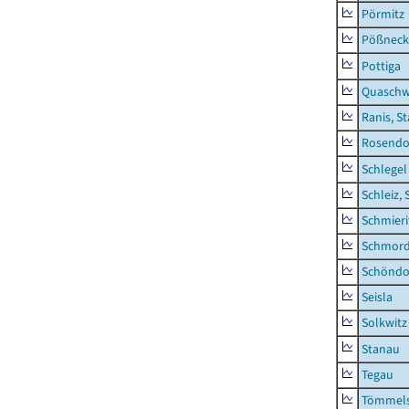
Pörmitz
Pößneck,
Pottiga
Quaschw
Ranis, S
Rosendo
Schlegel
Schleiz, 
Schmieri
Schmor
Schöndo
Seisla
Solkwitz
Stanau
Tegau
Tömmels