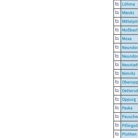
Löhma
Miesitz
Mittelpöl
Moßbac
Moxa
Neundorf
Neundorf
Neustadt
Nimritz
Oberopp
Oettersd
Oppurg
Paska
Peusche
Pillingsd
Plothen