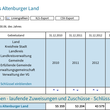
s Altenburger Land
0.06. des Jahres
Gebietsstand
31.12.2010
31.12.2011
31.12.2012
3
Land
Kreisfreie Stadt
Landkreis
Landkreisverwaltung
Gemeinde
2010
2011
2012
Erfüllende Gemeinde
erwaltungsgemeinschaft
Verwaltung der VG
Schlüssel einblenden
n - laufende Zuweisungen und Zuschüsse - Schlüss
s Altenburger Land
55 359
53 204
43 579