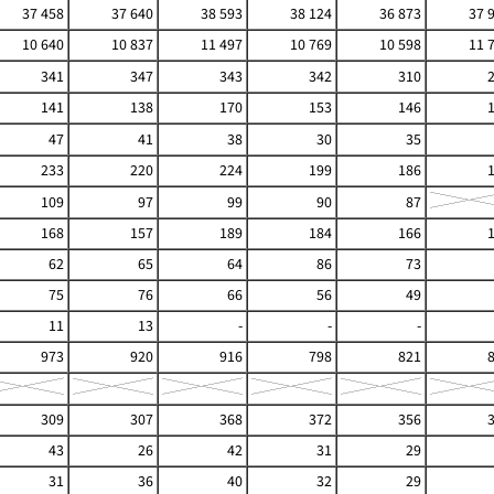
37 458
37 640
38 593
38 124
36 873
37 
10 640
10 837
11 497
10 769
10 598
11 
341
347
343
342
310
141
138
170
153
146
47
41
38
30
35
233
220
224
199
186
109
97
99
90
87
168
157
189
184
166
62
65
64
86
73
75
76
66
56
49
11
13
-
-
-
973
920
916
798
821
309
307
368
372
356
43
26
42
31
29
31
36
40
32
29