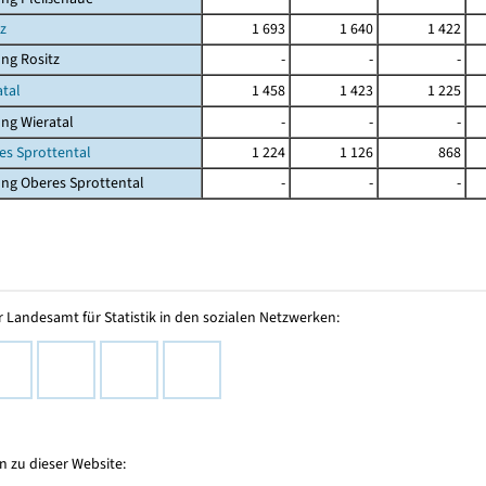
tz
1 693
1 640
1 422
ng Rositz
-
-
-
atal
1 458
1 423
1 225
ng Wieratal
-
-
-
es Sprottental
1 224
1 126
868
ng Oberes Sprottental
-
-
-
 Landesamt für Statistik in den sozialen Netzwerken:
 zu dieser Website: