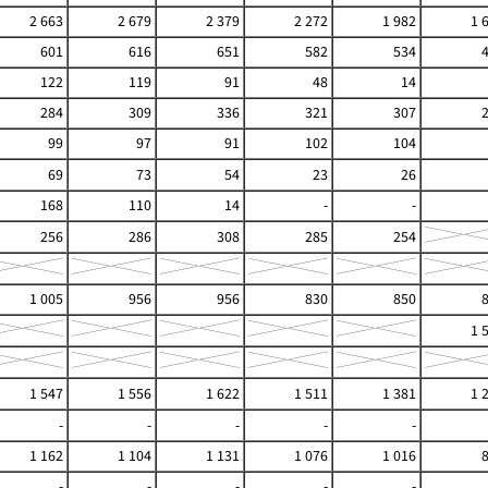
2 663
2 679
2 379
2 272
1 982
1 
601
616
651
582
534
122
119
91
48
14
284
309
336
321
307
99
97
91
102
104
69
73
54
23
26
168
110
14
-
-
256
286
308
285
254
1 005
956
956
830
850
1 
1 547
1 556
1 622
1 511
1 381
1 
-
-
-
-
-
1 162
1 104
1 131
1 076
1 016
-
-
-
-
-