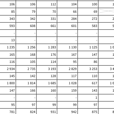
106
106
112
104
100
85
79
70
66
69
343
342
331
284
272
593
608
661
601
583
-
-
-
-
-
13
-
-
-
-
1 235
1 256
1 283
1 130
1 125
1 
165
168
176
167
147
116
105
114
95
86
2 934
2 735
3 193
2 829
3 253
3 
145
142
128
117
110
1 800
1 814
1 685
1 028
617
1 
147
166
160
159
143
-
-
-
-
1
95
97
99
99
97
781
824
931
942
875