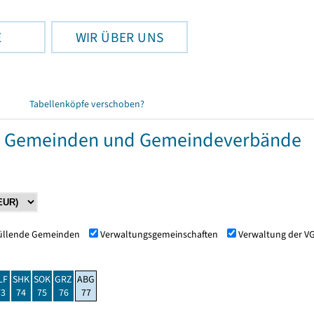
E
WIR ÜBER UNS
Tabellenköpfe verschoben?
r Gemeinden und Gemeindeverbände
füllende Gemeinden
Verwaltungsgemeinschaften
Verwaltung der V
LF
SHK
SOK
GRZ
ABG
73
74
75
76
77