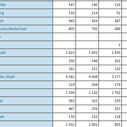
lde
147
140
116
erg
110
114
91
sch
443
434
387
euba-Niederhain
805
792
689
u
-
-
-
-
-
2
tadt
1 615
1 603
1 435
250
248
201
161
151
132
tz, Stadt
4 261
4 008
3 177
219
204
179
1 204
1 126
1 762
tz
363
322
229
467
376
327
ein
170
152
118
1 031
1 001
855