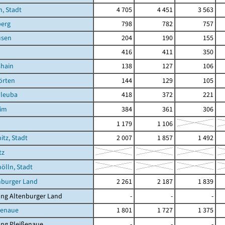
, Stadt
4 705
4 451
3 563
berg
798
782
757
usen
204
190
155
416
411
350
shain
138
127
106
örten
144
129
105
hleuba
418
372
221
eim
384
361
306
1 179
1 106
itz, Stadt
2 007
1 857
1 492
tz
ölln, Stadt
nburger Land
2 261
2 187
1 839
ung Altenburger Land
-
-
-
ßenaue
1 801
1 727
1 375
ung Pleißenaue
-
-
-