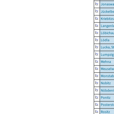
Jonaswa
Jückelb
Kriebitz
Langenl
Löbicha
Lödla
Lucka, S
Lumpzig
Mehna
Meuselwi
Monstab
Nobitz
Nöbdeni
Ponitz
Posterst
Rositz