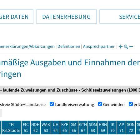
GER DATEN
DATENERHEBUNG
SERVIC
henerklärungen/Abkürzungen
|
Definitionen
|
Ansprechpartner
|
nmäßige Ausgaben und Einnahmen de
ringen
sfreie Städte+Landkreise
Landkreisverwaltung
Gemeinden
er
TH
EIC
NDH
WAK
UH
KYF
SM
GTH
SÖM
HBN
IK
AP
SON
S
t
Krf.Städte
61
62
63
64
65
66
67
68
69
70
71
72