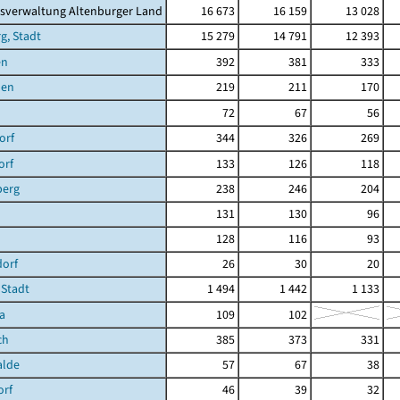
sverwaltung Altenburger Land
16 673
16 159
13 028
g, Stadt
15 279
14 791
12 393
en
392
381
333
hen
219
211
170
72
67
56
orf
344
326
269
orf
133
126
118
berg
238
246
204
131
130
96
128
116
93
dorf
26
30
20
 Stadt
1 494
1 442
1 133
a
109
102
ch
385
373
331
lde
57
67
38
orf
46
39
32