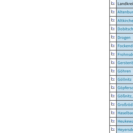
Landkrei
Altenbur
Altkirch
Dobitsc
Drogen
Fockend
Frohnsd
Gersten
Göhren
Göllnitz
Göpfers
Gößnitz,
Großröd
Haselba
Heukewa
Heyersd