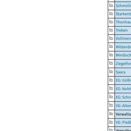
Schmölln
Starken
Thonha
Treben
Vollmer
Wildenb
Windisc
Ziegelh
Saara
EG: Gößn
EG: Nobi
EG: Schm
VG: Alte
Verwalt
VG: Plei
Verwalt