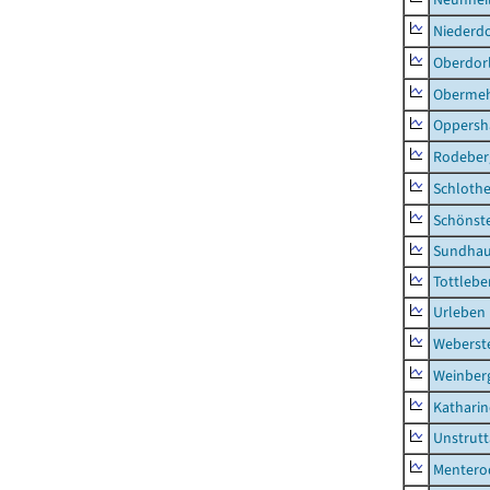
Niederdo
Oberdor
Obermeh
Oppersh
Rodeber
Schlothe
Schönst
Sundha
Tottlebe
Urleben
Weberst
Weinber
Kathari
Unstrutt
Mentero