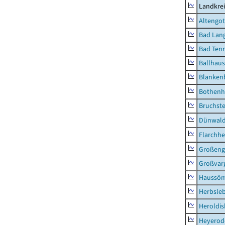
Landkrei
Altengot
Bad Lang
Bad Tenn
Ballhau
Blanken
Bothenh
Bruchst
Dünwal
Flarchh
Großeng
Großvar
Haussö
Herbsle
Heroldi
Heyerod