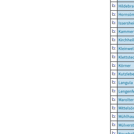
Hildebr
Hornsö
Issershe
Kammerf
Kirchhei
Kleinwe
Klettste
Körner
Kutzleb
Langula
Lengenfe
Marolte
Mittels
Mühlhau
Mülvers
Neunhei