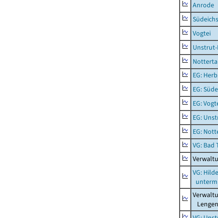
Anrode
Südeichs
Vogtei
Unstrut-
Notterta
EG: Herb
EG: Süde
EG: Vogt
EG: Unst
EG: Nott
VG: Bad 
Verwalt
VG: Hil
unterm 
Verwalt
Lengenf
VG: Unst