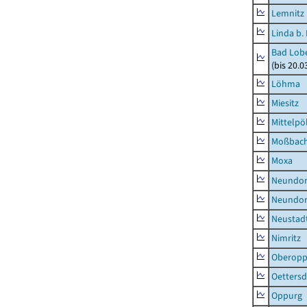
Lemnitz
Linda b.
Bad Lobe
(bis 20.
Löhma
Miesitz
Mittelpöl
Moßbac
Moxa
Neundorf
Neundorf
Neustadt
Nimritz
Oberopp
Oettersd
Oppurg