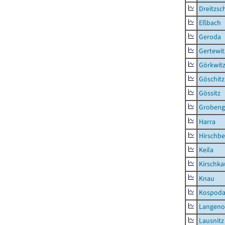
Dreitzsc
Eßbach
Geroda
Gertewit
Görkwit
Göschitz
Gössitz
Grobeng
Harra
Hirschbe
Keila
Kirschka
Knau
Kospod
Langeno
Lausnitz