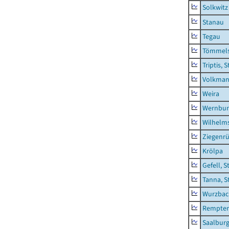
Solkwitz
Stanau
Tegau
Tömmels
Triptis, 
Volkman
Weira
Wernbur
Wilhelm
Ziegenrü
Krölpa
Gefell, S
Tanna, S
Wurzbach
Rempten
Saalburg