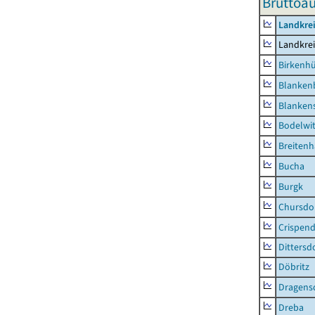
Bruttoau
Landkrei
Landkrei
Birkenh
Blanken
Blankens
Bodelwi
Breitenh
Bucha
Burgk
Chursdo
Crispend
Dittersd
Döbritz
Dragens
Dreba