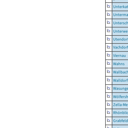
Unterka
Unterma
Untersc
Unterwe
Utendor
Vachdor
Viernau
Wahns
Wallbac
Walldorf
Wasunge
Wölfers
Zella-Me
Rhönbli
Grabfeld