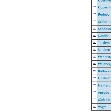
Obermeh
Oppersh
Rodeber
Schlothe
Schönst
Sundha
Tottlebe
Urleben
Weberst
Weinber
Kathari
Unstrutt
Mentero
Anrode
Südeichs
Vogtei