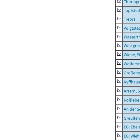
Thüring
Topfsted
Trebra
Voigtste
Wassert
Westgre
Wiehe, S
Wolfers
Großeneh
Kyffhäus
Artern, 
Roßleben
An der S
Greußen,
EG: Ebel
EG: Wieh