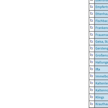
Ebensha
Empfert
Ettenhau
Fischba
Franken
Frauens
Geisa, S
Gersten
Großens
Hallung
Ifta
Immelb
Kaltenle
Kaltenno
Klings
Krautha