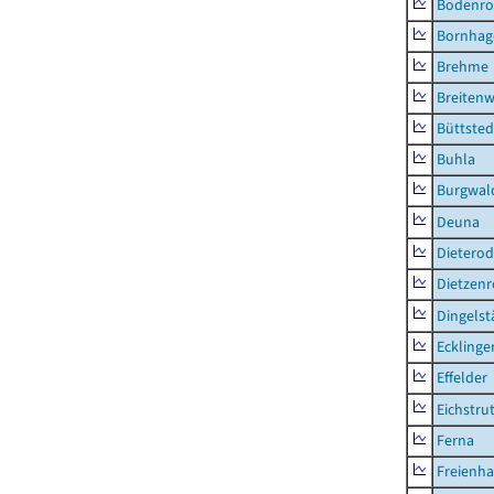
Bodenro
Bornhag
Brehme
Breitenw
Büttsted
Buhla
Burgwal
Deuna
Dietero
Dietzen
Dingelst
Ecklinge
Effelder
Eichstru
Ferna
Freienh