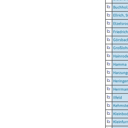
Buchhol
Ellrich, 
Etzelsro
Friedric
Görsbac
Großloh
Hainrode
Hamma
Harzung
Heringen
Herrman
Ilfeld
Kehmste
Kleinbo
Kleinfur