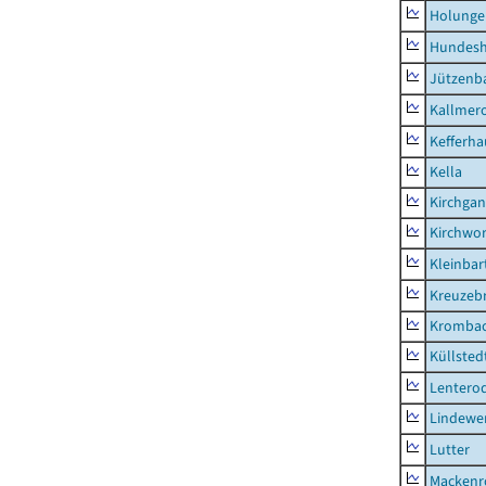
Holunge
Hundes
Jützenb
Kallmer
Kefferh
Kella
Kirchga
Kirchwor
Kleinbart
Kreuzeb
Kromba
Küllsted
Lentero
Lindewe
Lutter
Mackenr