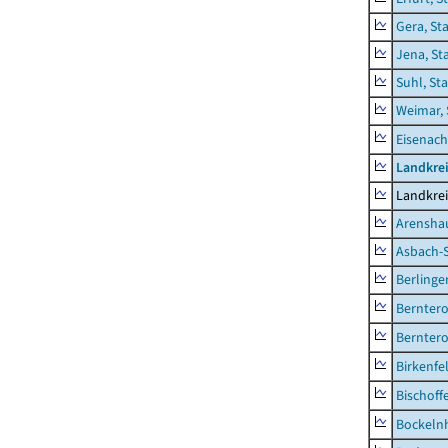
Gera, St
Jena, St
Suhl, St
Weimar, 
Eisenach
Landkrei
Landkrei
Arensha
Asbach-
Berlinge
Berntero
Berntero
Birkenfe
Bischoff
Bockeln