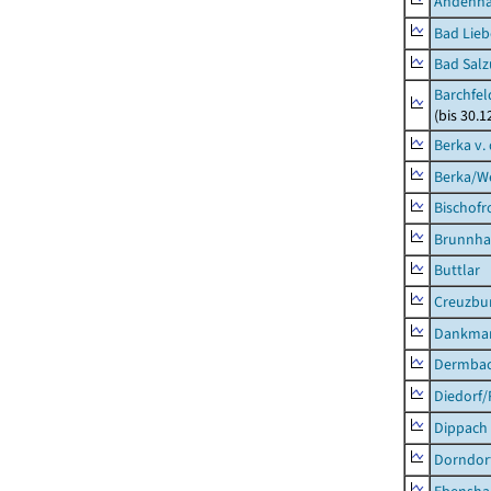
Andenh
Bad Lieb
Bad Salz
Barchfe
(bis 30.1
Berka v. 
Berka/We
Bischofr
Brunnha
Buttlar
Creuzbur
Dankma
Dermba
Diedorf
Dippach
Dorndor