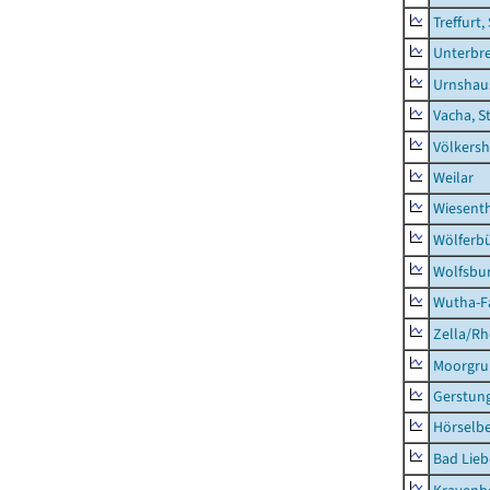
Treffurt,
Unterbr
Urnshau
Vacha, S
Völkers
Weilar
Wiesent
Wölferbü
Wolfsbu
Wutha-F
Zella/R
Moorgr
Gerstun
Hörselbe
Bad Lieb