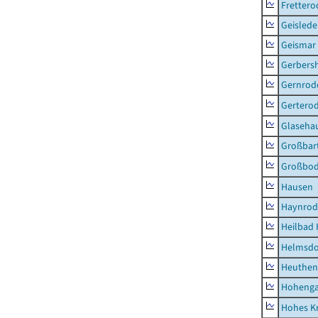
Frettero
Geisled
Geismar
Gerbers
Gernrod
Gertero
Glaseha
Großbart
Großbo
Hausen
Haynrod
Heilbad 
Helmsdo
Heuthen
Hoheng
Hohes K