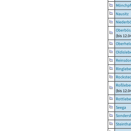
Mönchpfi
Nausitz
Niederb
Oberbös
(bis 12.
Oberhel
Oldisleb
Reinsdor
Ringleb
Rockste
Roßleben
(bis 12.
Rottleb
Seega
Sonders
Steintha