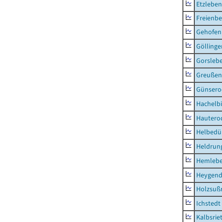
Etzleben
Freienbe
Gehofen
Göllinge
Gorsleb
Greußen,
Günsero
Hachelb
Hautero
Helbedü
Heldrung
Hemleb
Heygend
Holzsuß
Ichstedt
Kalbsrie