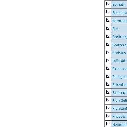
Belrieth
Benshau
Bermba
Birx
Breitun
Brottero
Christes
Dillstädt
Einhaus
Ellingsh
Erbenha
Fambac
Floh-Sel
Franken
Friedels
Hennebe