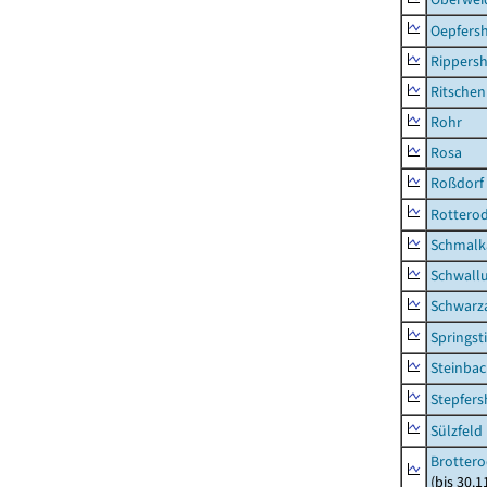
Oepfers
Rippers
Ritsche
Rohr
Rosa
Roßdorf
Rottero
Schmalka
Schwall
Schwarz
Springsti
Steinbac
Stepfer
Sülzfeld
Brottero
(bis 30.1