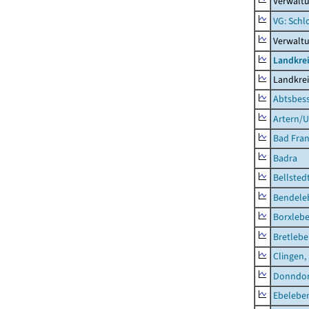
Verwaltu
VG: Schl
Verwalt
Landkrei
Landkrei
Abtsbes
Artern/U
Bad Fran
Badra
Bellsted
Bendele
Borxleb
Bretleb
Clingen,
Donndor
Ebeleben