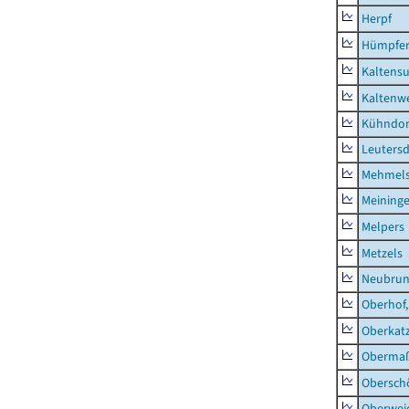
Herpf
Hümpfer
Kaltens
Kaltenw
Kühndor
Leutersd
Mehmel
Meininge
Melpers
Metzels
Neubru
Oberhof,
Oberkat
Obermaß
Obersch
Oberwei