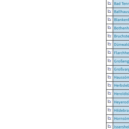
Bad Tenn
Ballhau
Blanken
Bothenh
Bruchst
Dünwal
Flarchh
Großeng
Großvar
Haussö
Herbsle
Heroldi
Heyerod
Hildebr
Hornsö
Issershe