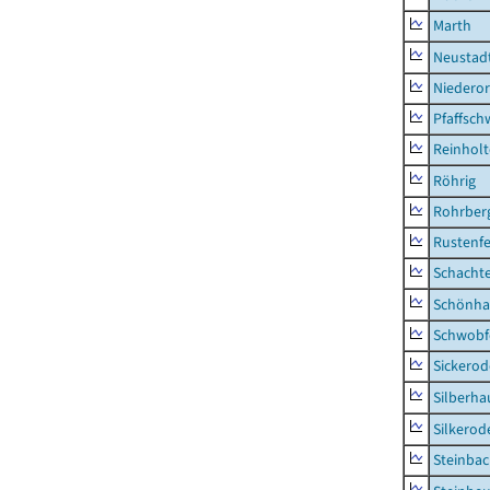
Marth
Neustad
Niederor
Pfaffsc
Reinhol
Röhrig
Rohrber
Rustenf
Schacht
Schönha
Schwobf
Sickerod
Silberha
Silkerod
Steinba