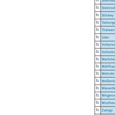
Steinhe
Steinrod
Stöckey
Tastung
Thalwen
Uder
Volkero
Vollenb
Wachste
Wahlhau
Wehnde
Weißenb
Wiesenfe
Wingero
Wüstheu
Zwinge