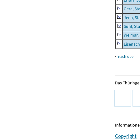
Erfurt, S
Gera, St
Jena, St
Suhl, St
Weimar, 
Eisenach
▴
nach oben
Das Thüringer
Informationen
Copyright