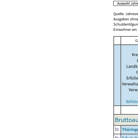
Quelle: Jahresr
Ausgaben ohne
Schuldentilgun
Einwohner am 3
G
Kre
Landk
Erfül
Verwalt
Verw
Schlüs
Bruttoau
Thüring