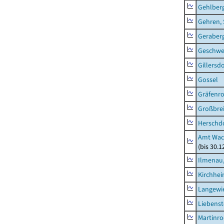
Gehlber
Gehren, 
Geraber
Geschw
Gillersdo
Gossel
Gräfenr
Großbrei
Herschd
Amt Wac
(bis 30.
Ilmenau,
Kirchhe
Langewie
Liebenst
Martinr