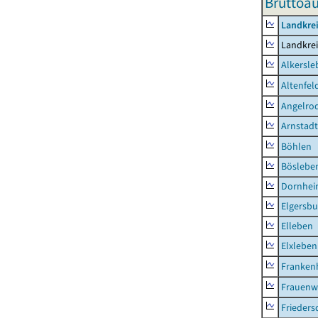
Bruttoau
Landkrei
Landkrei
Alkersle
Altenfel
Angelro
Arnstadt
Böhlen
Böslebe
Dornhe
Elgersbu
Elleben
Elxleben
Franken
Frauenw
Frieders