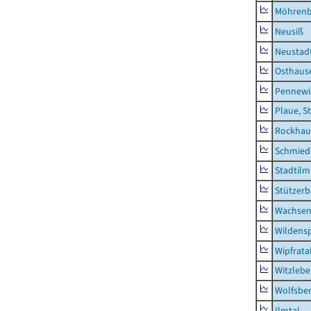
Möhren
Neusiß
Neustad
Osthaus
Pennewi
Plaue, S
Rockhau
Schmied
Stadtilm
Stützer
Wachsen
Wildensp
Wipfrata
Witzleb
Wolfsbe
Ilmtal