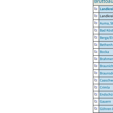
Bruttoau
Landkrei
Landkrei
Auma, S
Bad Köst
Berga/El
Bethenh
Bocka
Brahme
Braunic
Braunsd
Caaschw
Crimla
Endschü
Gauern
Göhren-