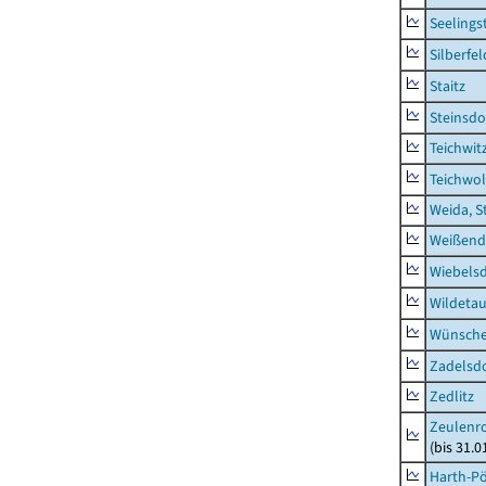
Seelings
Silberfel
Staitz
Steinsdo
Teichwit
Teichwo
Weida, S
Weißend
Wiebelsd
Wildeta
Wünsche
Zadelsdo
Zedlitz
Zeulenro
(bis 31.
Harth-Pö