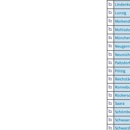
Lindenk
Lunzig
Merkend
Mohlsdo
München
Neugern
Neumühl
Paitzdor
Pölzig
Reichstä
Ronnebu
Rückers
Saara
Schömb
Schwaar
Schwarz