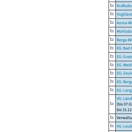
Kraftsdo
Vogtländ
Auma-Wei
Mohlsdor
Berga-Wü
EG: Bad K
EG: Greiz
EG: Weid
EG: Zeul
EG: Berga
EG: Lan
VG: Länd
(bis 07.
bis 31.1
Verwalt
VG: Leub