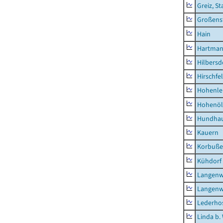
Greiz, St
Großens
Hain
Hartman
Hilbersd
Hirschfe
Hohenle
Hohenöl
Hundha
Kauern
Korbuß
Kühdorf
Langenw
Langenw
Lederho
Linda b.