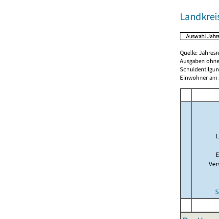
Landkreis
Quelle: Jahresr
Ausgaben ohne
Schuldentilgun
Einwohner am 3
L
E
Ver
S