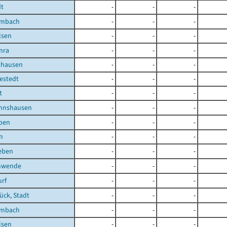
dt
-
-
-
embach
-
-
-
lsen
-
-
-
nra
-
-
-
uhausen
-
-
-
estedt
-
-
-
t
-
-
-
nnshausen
-
-
-
eben
-
-
-
n
-
-
-
eben
-
-
-
hwende
-
-
-
rf
-
-
-
ück, Stadt
-
-
-
embach
-
-
-
lsen
-
-
-