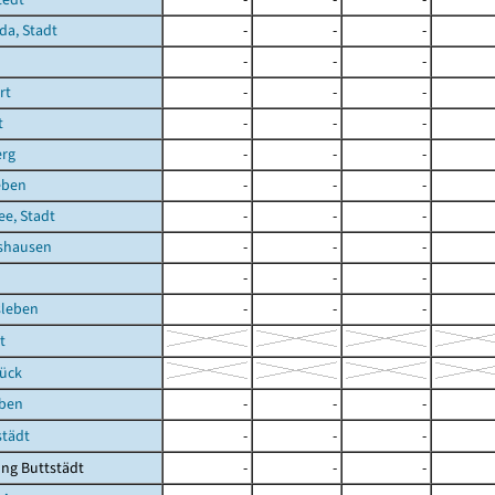
a, Stadt
-
-
-
-
-
-
rt
-
-
-
t
-
-
-
erg
-
-
-
eben
-
-
-
e, Stadt
-
-
-
shausen
-
-
-
-
-
-
leben
-
-
-
t
rück
eben
-
-
-
städt
-
-
-
ng Buttstädt
-
-
-