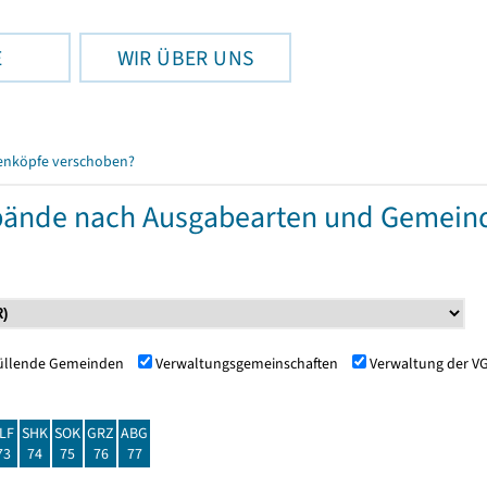
E
WIR ÜBER UNS
enköpfe verschoben?
ände nach Ausgabearten und Gemein
füllende Gemeinden
Verwaltungsgemeinschaften
Verwaltung der V
LF
SHK
SOK
GRZ
ABG
73
74
75
76
77