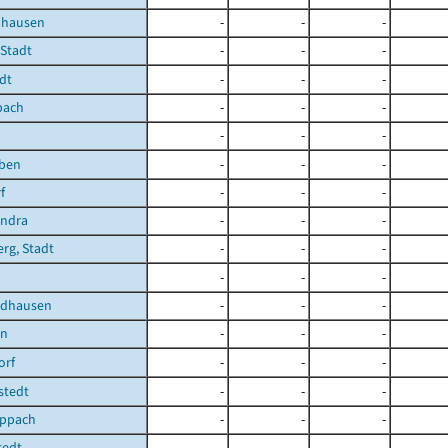
uhausen
-
-
-
 Stadt
-
-
-
dt
-
-
-
pach
-
-
-
-
-
-
eben
-
-
-
f
-
-
-
ndra
-
-
-
rg, Stadt
-
-
-
n
-
-
-
rdhausen
-
-
-
en
-
-
-
orf
-
-
-
gstedt
-
-
-
ippach
-
-
-
tedt
-
-
-