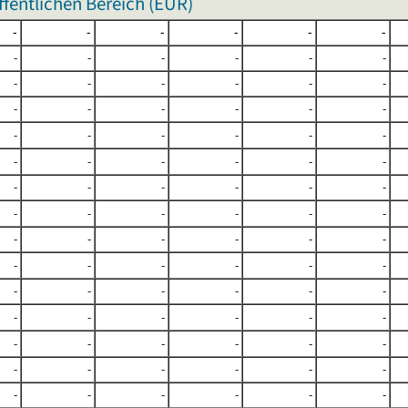
fentlichen Bereich (EUR)
-
-
-
-
-
-
-
-
-
-
-
-
-
-
-
-
-
-
-
-
-
-
-
-
-
-
-
-
-
-
-
-
-
-
-
-
-
-
-
-
-
-
-
-
-
-
-
-
-
-
-
-
-
-
-
-
-
-
-
-
-
-
-
-
-
-
-
-
-
-
-
-
-
-
-
-
-
-
-
-
-
-
-
-
-
-
-
-
-
-