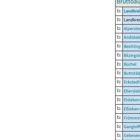
Bruttoau
Landkre
Landkre
Alperste
Andisle
Beichlin
Bilzings
Büchel
Buttstäd
Eckstedt
Ellersle
Elxleben
Eßleben
Frömms
Ganglof
Gebesee,