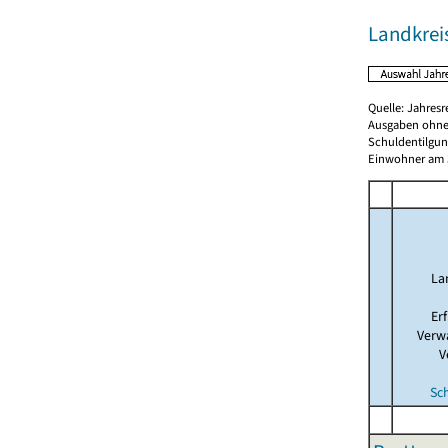
Landkre
Quelle: Jahresr
Ausgaben ohne
Schuldentilgun
Einwohner am 3
La
Er
Verw
V
Sc