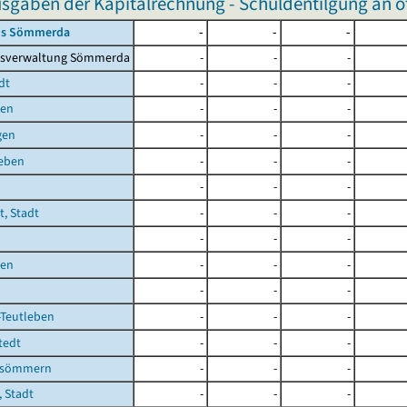
sgaben der Kapitalrechnung - Schuldentilgung an öf
is Sömmerda
-
-
-
isverwaltung Sömmerda
-
-
-
dt
-
-
-
ben
-
-
-
gen
-
-
-
leben
-
-
-
-
-
-
t, Stadt
-
-
-
-
-
-
ben
-
-
-
-
-
-
-Teutleben
-
-
-
tedt
-
-
-
fsömmern
-
-
-
 Stadt
-
-
-