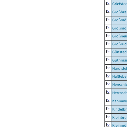
Griefste
Großbr
Großmö
Großmo
Großne
Großrud
Günsted
Guthma
Hardisl
Haßlebe
Henschl
Herrnsc
Kannawu
Kindelbr
Kleinbr
Kleinmö