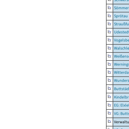
Sömmerd
Sprötau
Straußfu
Udested
Vogelsb
Walschl
Weißense
Werning
Witterda
Wunders
Buttstäd
Kindelb
EG: Elxl
VG: Butt
Verwaltu