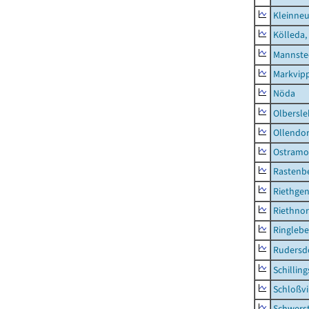
Kleinne
Kölleda,
Mannste
Markvip
Nöda
Olbersl
Ollendor
Ostramo
Rastenbe
Riethge
Riethno
Ringleb
Rudersd
Schillin
Schloßv
Schwers