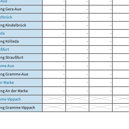
-Aue
-
-
-
ung Gera-Aue
-
-
-
elbrück
-
-
-
ng Kindelbrück
-
-
-
eda
-
-
-
ng Kölleda
-
-
-
ußfurt
-
-
-
ng Straußfurt
-
-
-
mme-Aue
-
-
-
ung Gramme-Aue
-
-
-
er Marke
-
-
-
ng An der Marke
-
-
-
mme-Vippach
ung Gramme-Vippach