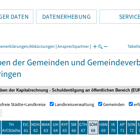
GER DATEN
DATENERHEBUNG
SERVIC
henerklärungen/Abkürzungen
|
Ansprechpartner
|
Tabell
ben der Gemeinden und Gemeindeverb
ringen
sfreie Städte+Landkreise
Landkreisverwaltung
Gemeinden
er
TH
EIC
NDH
WAK
UH
KYF
SM
GTH
SÖM
HBN
IK
AP
SON
S
t
Krf.Städte
61
62
63
64
65
66
67
68
69
70
71
72