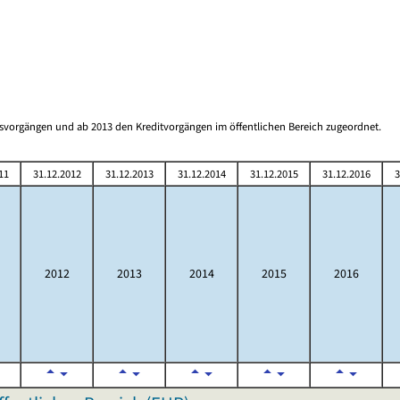
gsvorgängen und ab 2013 den Kreditvorgängen im öffentlichen Bereich zugeordnet.
11
31.12.2012
31.12.2013
31.12.2014
31.12.2015
31.12.2016
3
2012
2013
2014
2015
2016