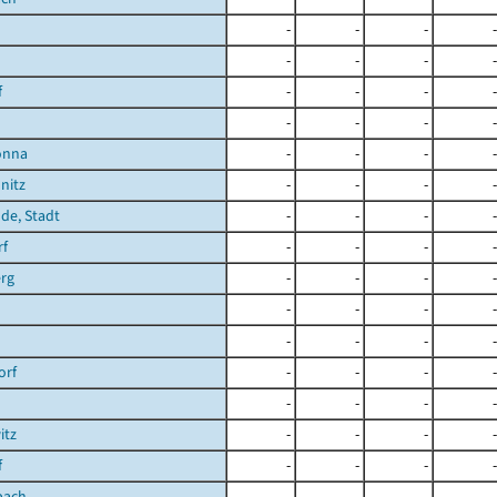
-
-
-
-
-
-
-
-
f
-
-
-
-
-
-
-
-
önna
-
-
-
-
nitz
-
-
-
-
de, Stadt
-
-
-
-
rf
-
-
-
-
rg
-
-
-
-
-
-
-
-
-
-
-
-
orf
-
-
-
-
-
-
-
-
itz
-
-
-
-
f
-
-
-
-
bach
-
-
-
-