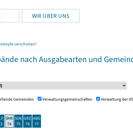
E
WIR ÜBER UNS
enköpfe verschoben?
ände nach Ausgabearten und Gemein
füllende Gemeinden
Verwaltungsgemeinschaften
Verwaltung der V
LF
SHK
SOK
GRZ
ABG
73
74
75
76
77