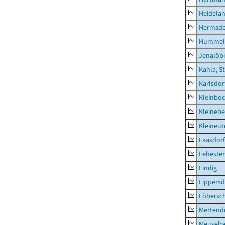
Heidela
Hermsdor
Hummel
Jenalöbn
Kahla, S
Karlsdor
Kleinbo
Kleinebe
Kleineut
Laasdorf
Leheste
Lindig
Lippers
Löbersc
Mertend
Meuseb