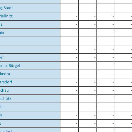
g, Stadt
-
-
-
-
ießnitz
-
-
-
-
la
-
-
-
-
ain
-
-
-
-
-
-
-
-
-
-
-
-
rf
-
-
-
-
en b. Bürgel
-
-
-
-
kedra
-
-
-
-
ersdorf
-
-
-
-
ichau
-
-
-
-
schütz
-
-
-
-
da
-
-
-
-
en
-
-
-
-
z
-
-
-
-
nsdorf
-
-
-
-