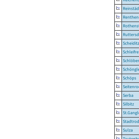
Reinstäd
Renthen
Rothens
Ruttersd
Scheidit
Schleifre
Schlöbe
Schöngl
Schöps
Seitenro
Serba
Silbitz
St.Gangl
Stadtrod
Sulza
Tautenb