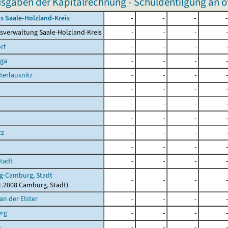
sgaben der Kapitalrechnung - Schuldentilgung an öf
s Saale-Holzland-Kreis
-
-
-
-
sverwaltung Saale-Holzland-Kreis
-
-
-
-
rf
-
-
-
-
rga
-
-
-
-
terlausnitz
-
-
-
-
-
-
-
-
-
-
-
-
-
-
-
-
tz
-
-
-
-
-
-
-
-
Stadt
-
-
-
-
g-Camburg, Stadt
-
-
-
-
11.2008 Camburg, Stadt)
an der Elster
-
-
-
-
erg
-
-
-
-
n
-
-
-
-