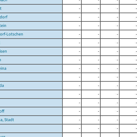
t
-
-
-
-
dorf
-
-
-
-
tein
-
-
-
-
orf-Lotschen
-
-
-
-
z
-
-
-
-
isen
-
-
-
-
n
-
-
-
-
eina
-
-
-
-
-
-
-
-
da
-
-
-
-
-
-
-
-
-
-
-
-
off
-
-
-
-
a, Stadt
-
-
-
-
-
-
-
-
urg
-
-
-
-