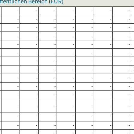
fentlichen Bereich (EUR)
-
-
-
-
-
-
-
-
-
-
-
-
-
-
-
-
-
-
-
-
-
-
-
-
-
-
-
-
-
-
-
-
-
-
-
-
-
-
-
-
-
-
-
-
-
-
-
-
-
-
-
-
-
-
-
-
-
-
-
-
-
-
-
-
-
-
-
-
-
-
-
-
-
-
-
-
-
-
-
-
-
-
-
-
-
-
-
-
-
-
-
-
-
-
-
-
-
-
-
-
-
-
-
-
-