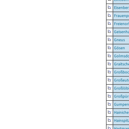
Eisenber
Frauenpr
Freienor
Geisenh
Gneus
Gösen
Golmsdo
Graitsch
Großboc
Großeut
Großlöb
Großpür
Gumper
Hainich
Hainspit
Hartman