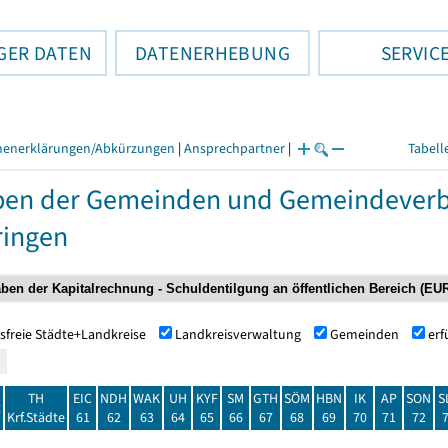
GER DATEN
DATENERHEBUNG
SERVIC
henerklärungen/Abkürzungen
|
Ansprechpartner
|
Tabell
ben der Gemeinden und Gemeindeverb
ringen
sfreie Städte+Landkreise
Landkreisverwaltung
Gemeinden
er
TH
EIC
NDH
WAK
UH
KYF
SM
GTH
SÖM
HBN
IK
AP
SON
S
t
Krf.Städte
61
62
63
64
65
66
67
68
69
70
71
72