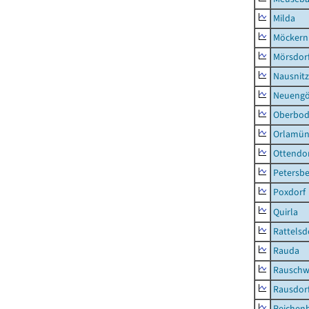
Milda
Möckern
Mörsdor
Nausnitz
Neueng
Oberbod
Orlamün
Ottendo
Petersbe
Poxdorf
Quirla
Rattelsd
Rauda
Rauschw
Rausdor
Reichen