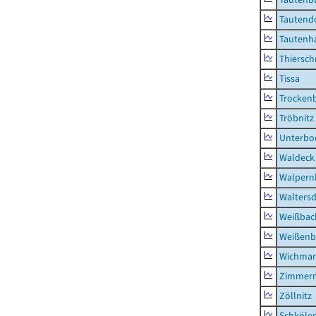
Tautend
Tautenh
Thiersch
Tissa
Trocken
Tröbnitz
Unterbo
Waldeck
Walpern
Waltersd
Weißbac
Weißenb
Wichmar
Zimmer
Zöllnitz
Schkölen