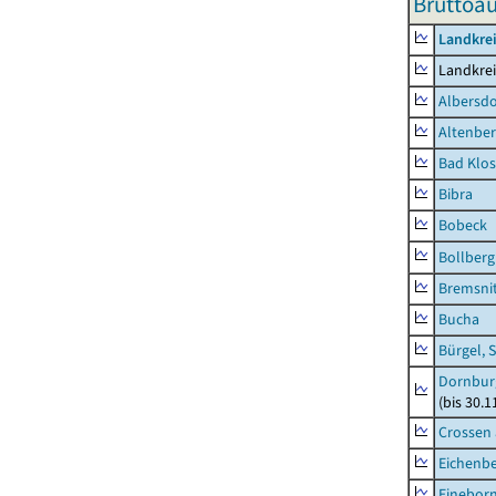
Bruttoau
Landkrei
Landkrei
Albersdo
Altenbe
Bad Klos
Bibra
Bobeck
Bollberg
Bremsni
Bucha
Bürgel, 
Dornbur
(bis 30.
Crossen 
Eichenb
Einebor