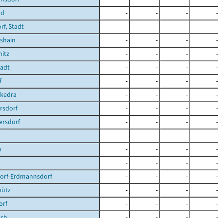
nd
-
-
-
-
f, Stadt
-
-
-
-
shain
-
-
-
-
itz
-
-
-
-
tadt
-
-
-
-
f
-
-
-
-
ckedra
-
-
-
-
rsdorf
-
-
-
-
ersdorf
-
-
-
-
-
-
-
-
n
-
-
-
-
-
-
-
-
dorf-Erdmannsdorf
-
-
-
-
hütz
-
-
-
-
orf
-
-
-
-
ach
-
-
-
-