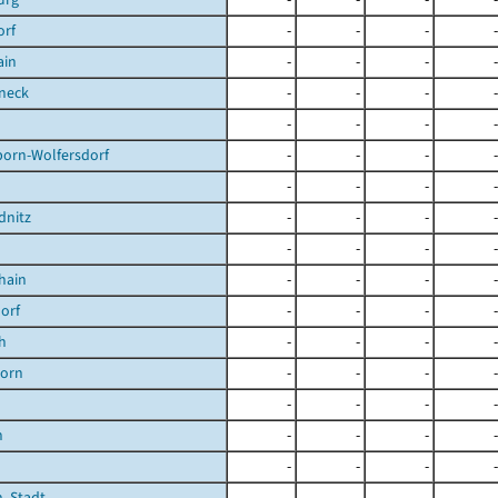
orf
-
-
-
-
ain
-
-
-
-
neck
-
-
-
-
-
-
-
-
born-Wolfersdorf
-
-
-
-
-
-
-
-
dnitz
-
-
-
-
-
-
-
-
hain
-
-
-
-
orf
-
-
-
-
h
-
-
-
-
orn
-
-
-
-
-
-
-
-
n
-
-
-
-
-
-
-
-
, Stadt
-
-
-
-