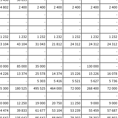
64 802
2 400
2 400
2 400
2 400
2 400
2 400
-
-
-
-
-
-
-
-
-
-
-
-
-
-
-
-
-
-
-
-
-
1 232
1 232
1 232
1 232
1 232
1 232
1 232
43 104
43 104
31 043
21 812
24 312
24 312
24 312
-
-
-
-
-
-
-
-
-
-
-
-
-
-
0 000
85 000
35 000
-
-
130 000
-
14 226
13 374
25 578
14 374
15 226
15 226
16 078
-
-
5 303
5 416
5 521
5 627
5 736
5 300
180 525
495 525
464 000
72 000
268 400
72 000
-
-
-
-
-
-
-
10 000
12 250
19 000
20 750
11 250
9 000
9 000
34 474
39 833
61 677
53 104
53 239
55 459
57 687
5 642
135 642
95 642
88 960
78 302
78 302
85 802