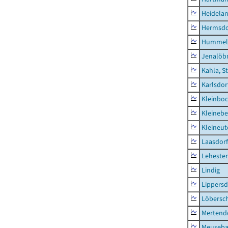
Heidela
Hermsdor
Hummel
Jenalöbn
Kahla, S
Karlsdor
Kleinbo
Kleinebe
Kleineut
Laasdorf
Leheste
Lindig
Lippers
Löbersc
Mertend
Meuseb