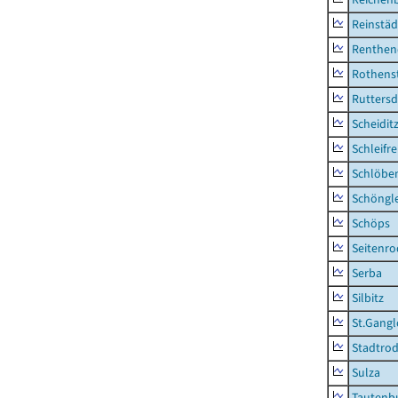
Reinstäd
Renthen
Rothens
Ruttersd
Scheidit
Schleifre
Schlöbe
Schöngl
Schöps
Seitenro
Serba
Silbitz
St.Gangl
Stadtrod
Sulza
Tautenb