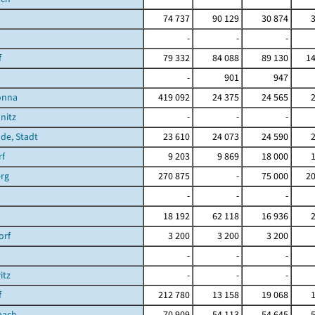
74 737
90 129
30 874
-
-
-
f
79 332
84 088
89 130
14
-
901
947
önna
419 092
24 375
24 565
nitz
-
-
-
de, Stadt
23 610
24 073
24 590
rf
9 203
9 869
18 000
rg
270 875
-
75 000
20
-
-
-
18 192
62 118
16 936
orf
3 200
3 200
3 200
-
-
-
itz
-
-
-
f
212 780
13 158
19 068
bach
70 909
54 113
54 645