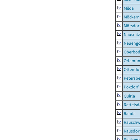
Milda
Möckern
Mörsdor
Nausnitz
Neueng
Oberbod
Orlamün
Ottendo
Petersbe
Poxdorf
Quirla
Rattelsd
Rauda
Rauschw
Rausdor
Reichen