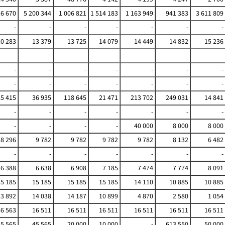
16 670
5 200 344
1 006 821
1 514 183
1 163 949
941 383
3 611 809
-
-
-
-
-
-
-
10 283
13 379
13 725
14 079
14 449
14 832
15 236
-
-
-
-
-
-
-
-
-
-
-
-
-
-
-
-
-
-
-
-
-
35 415
36 935
118 645
21 471
213 702
249 031
14 841
-
-
-
-
-
-
-
-
-
-
-
40 000
8 000
8 000
18 296
9 782
9 782
9 782
9 782
8 132
6 482
-
-
-
-
-
-
-
6 388
6 638
6 908
7 185
7 474
7 774
8 091
15 185
15 185
15 185
15 185
14 110
10 885
10 885
13 892
14 038
14 187
10 899
4 870
2 580
1 054
6 563
16 511
16 511
16 511
16 511
16 511
16 511
45 565
45 565
20 000
10 000
-
613 550
50 000