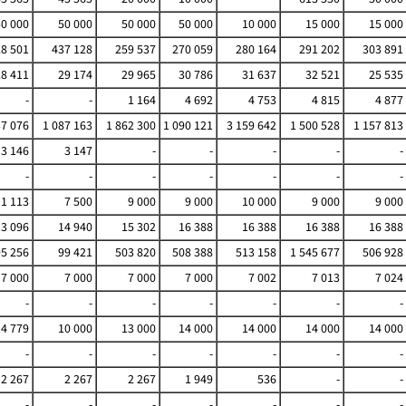
50 000
50 000
50 000
50 000
10 000
15 000
15 000
8 501
437 128
259 537
270 059
280 164
291 202
303 891
28 411
29 174
29 965
30 786
31 637
32 521
25 535
-
-
1 164
4 692
4 753
4 815
4 877
37 076
1 087 163
1 862 300
1 090 121
3 159 642
1 500 528
1 157 813
3 146
3 147
-
-
-
-
-
-
-
-
-
-
-
-
11 113
7 500
9 000
9 000
10 000
9 000
9 000
13 096
14 940
15 302
16 388
16 388
16 388
16 388
5 256
99 421
503 820
508 388
513 158
1 545 677
506 928
7 000
7 000
7 000
7 000
7 002
7 013
7 024
-
-
-
-
-
-
-
14 779
10 000
13 000
14 000
14 000
14 000
14 000
-
-
-
-
-
-
-
2 267
2 267
2 267
1 949
536
-
-
-
-
-
-
-
-
-