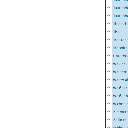
Tautend
Tautenh
Thiersch
Tissa
Trocken
Tröbnitz
Unterbo
Waldeck
Walpern
Waltersd
Weißbac
Weißenb
Wichmar
Zimmer
Zöllnitz
Schkölen