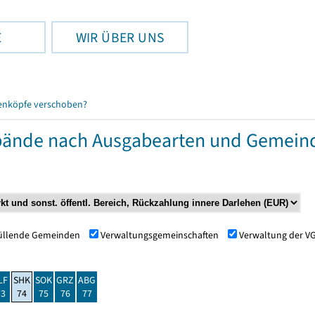
E
WIR ÜBER UNS
enköpfe verschoben?
ände nach Ausgabearten und Gemein
füllende Gemeinden
Verwaltungsgemeinschaften
Verwaltung der V
LF
SHK
SOK
GRZ
ABG
73
74
75
76
77