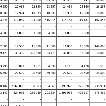
6 950
22 069
22 850
23 657
24 494
25 360
26 257
18 600
17 994
18 333
18 333
18 333
15 000
15 000
23 845
110 059
104 900
416 214
114 185
119 131
102 345
-
-
-
-
-
-
-
4 000
4 000
3 000
4 000
4 000
5 000
-
-
-
-
-
-
-
-
12 000
17 500
11 000
11 000
11 000
41 000
149 000
39 121
39 330
321 830
64 771
36 000
81 000
16 000
-
-
-
-
-
-
-
3 795
3 872
3 951
4 032
4 115
4 170
3 510
26 500
26 500
26 500
159 000
26 500
26 500
26 500
-
-
-
-
-
-
-
88 182
2 966 060
188 383
194 069
199 928
225 620
235 971
3 147
324 992
256 039
203 834
1 396 936
429 717
675 469
-
-
-
-
-
-
-
3 436
30 695
-
-
-
-
-