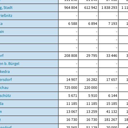
g, Stadt
964 804
612 942
1 838 293
1 1
ießnitz
-
-
-
la
6 588
6 894
7 193
ain
-
-
-
-
-
-
-
-
-
rf
208 808
29 795
33 446
en b. Bürgel
-
-
-
kedra
-
-
-
ersdorf
14 907
16 282
17 657
ichau
725 000
220 000
-
schütz
5 671
5 910
6 144
da
11 185
11 185
15 185
en
13 067
13 259
41 132
z
16 730
16 730
181 267
18
nsdorf
25 565
51 129
20 000