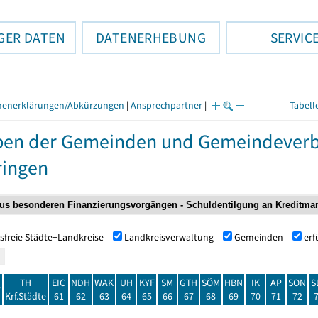
GER DATEN
DATENERHEBUNG
SERVIC
henerklärungen/Abkürzungen
|
Ansprechpartner
|
Tabell
ben der Gemeinden und Gemeindeverb
ringen
sfreie Städte+Landkreise
Landkreisverwaltung
Gemeinden
er
TH
EIC
NDH
WAK
UH
KYF
SM
GTH
SÖM
HBN
IK
AP
SON
S
t
Krf.Städte
61
62
63
64
65
66
67
68
69
70
71
72