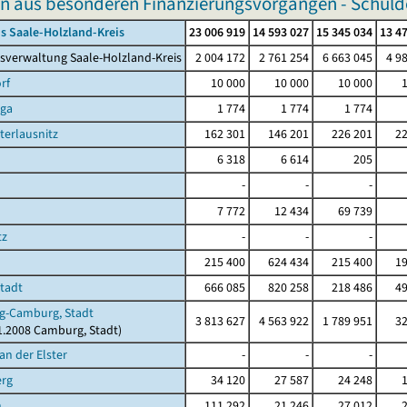
 aus besonderen Finanzierungsvorgängen - Schuldent
s Saale-Holzland-Kreis
23 006 919
14 593 027
15 345 034
13 4
sverwaltung Saale-Holzland-Kreis
2 004 172
2 761 254
6 663 045
4 9
rf
10 000
10 000
10 000
rga
1 774
1 774
1 774
terlausnitz
162 301
146 201
226 201
22
6 318
6 614
205
-
-
-
7 772
12 434
69 739
tz
-
-
-
215 400
624 434
215 400
19
Stadt
666 085
820 258
218 486
49
g-Camburg, Stadt
3 813 627
4 563 922
1 789 951
32
11.2008 Camburg, Stadt)
an der Elster
-
-
-
erg
34 120
27 587
24 248
n
111 292
21 246
27 012