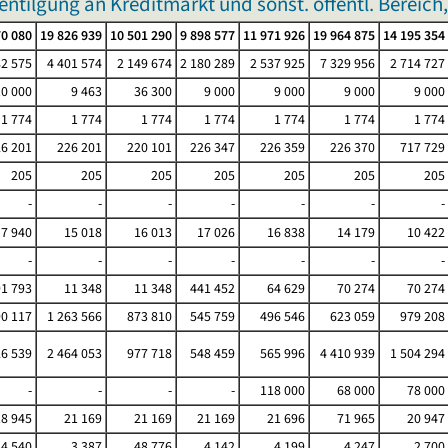
ilgung an Kreditmarkt und sonst. öffentl. Bereich
70 080
19 826 939
10 501 290
9 898 577
11 971 926
19 964 875
14 195 354
82 575
4 401 574
2 149 674
2 180 289
2 537 925
7 329 956
2 714 727
10 000
9 463
36 300
9 000
9 000
9 000
9 000
1 774
1 774
1 774
1 774
1 774
1 774
1 774
6 201
226 201
220 101
226 347
226 359
226 370
717 729
205
205
205
205
205
205
205
-
-
-
-
-
-
-
7 940
15 018
16 013
17 026
16 838
14 179
10 422
-
-
-
-
-
-
-
1 793
11 348
11 348
441 452
64 629
70 274
70 274
0 117
1 263 566
873 810
545 759
496 546
623 059
979 208
6 539
2 464 053
977 718
548 459
565 996
4 410 939
1 504 294
-
-
-
-
118 000
68 000
78 000
18 945
21 169
21 169
21 169
21 696
71 965
20 947
24 540
3 387
48 776
4 142
4 199
4 247
2 700