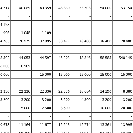
34 317
40 089
40 359
43 830
53 703
54 000
53 154
-
-
-
-
-
-
-
4 198
-
-
-
-
-
-
996
1 048
1 109
-
-
-
-
24 765
26 975
232 895
30 472
28 400
28 400
28 400
-
-
-
-
-
-
-
28 502
44 053
44 597
45 203
48 846
58 585
548 149
18 000
16 969
-
-
-
-
-
0 000
-
15 000
15 000
15 000
15 000
15 000
-
-
-
-
-
-
-
22 336
22 336
22 336
22 336
18 684
14 190
8 380
3 200
3 200
3 200
3 200
4 300
3 200
3 200
-
5 000
12 500
8 500
-
10 000
20 000
-
-
-
-
-
-
-
10 673
11 164
11 677
12 213
12 774
13 361
13 995
55 206
55 799
56 424
329 565
55 952
57 141
58 380