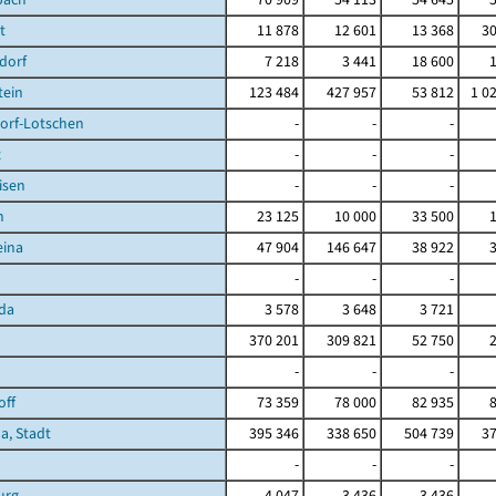
t
11 878
12 601
13 368
30
dorf
7 218
3 441
18 600
tein
123 484
427 957
53 812
1 0
orf-Lotschen
-
-
-
z
-
-
-
isen
-
-
-
n
23 125
10 000
33 500
eina
47 904
146 647
38 922
-
-
-
da
3 578
3 648
3 721
370 201
309 821
52 750
-
-
-
off
73 359
78 000
82 935
a, Stadt
395 346
338 650
504 739
37
-
-
-
urg
4 047
3 436
3 436