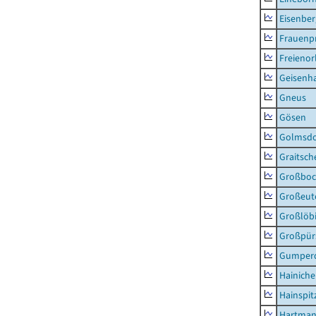
Eisenber
Frauenpr
Freienor
Geisenh
Gneus
Gösen
Golmsdo
Graitsch
Großboc
Großeut
Großlöb
Großpür
Gumper
Hainich
Hainspit
Hartman