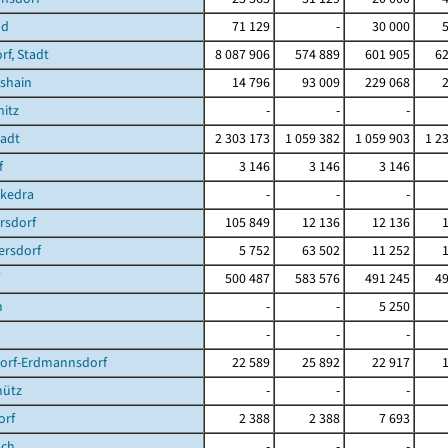
nd
71 129
-
30 000
f, Stadt
8 087 906
574 889
601 905
62
shain
14 796
93 009
229 068
itz
-
-
-
tadt
2 303 173
1 059 382
1 059 903
1 2
f
3 146
3 146
3 146
ckedra
-
-
-
rsdorf
105 849
12 136
12 136
ersdorf
5 752
63 502
11 252
500 487
583 576
491 245
49
n
-
-
5 250
-
-
-
dorf-Erdmannsdorf
22 589
25 892
22 917
hütz
-
-
-
orf
2 388
2 388
7 693
ach
-
-
-