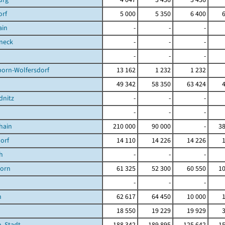
orf
5 000
5 350
6 400
ain
-
-
-
neck
-
-
-
-
-
-
born-Wolfersdorf
13 162
1 232
1 232
49 342
58 350
63 424
dnitz
-
-
-
-
-
-
hain
210 000
90 000
-
38
orf
14 110
14 226
14 226
h
-
-
-
orn
61 325
52 300
60 550
10
-
-
-
n
62 617
64 450
10 000
18 550
19 229
19 929
, Stadt
188 342
189 895
125 642
15