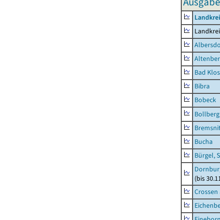
Ausgaben
Landkrei
Landkrei
Albersdo
Altenbe
Bad Klos
Bibra
Bobeck
Bollberg
Bremsni
Bucha
Bürgel, 
Dornbur
(bis 30.
Crossen 
Eichenb
Einebor