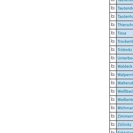
Tautend
Tautenh
Thiersch
Tissa
Trocken
Tröbnitz
Unterbo
Waldeck
Walpern
Waltersd
Weißbac
Weißenb
Wichmar
Zimmer
Zöllnitz
Schkölen