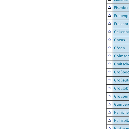
Eisenber
Frauenpr
Freienor
Geisenh
Gneus
Gösen
Golmsdo
Graitsch
Großboc
Großeut
Großlöb
Großpür
Gumper
Hainich
Hainspit
Hartman