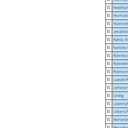
Heidela
Hermsdor
Hummel
Jenalöbn
Kahla, S
Karlsdor
Kleinbo
Kleinebe
Kleineut
Laasdorf
Leheste
Lindig
Lippers
Löbersc
Mertend
Meuseb