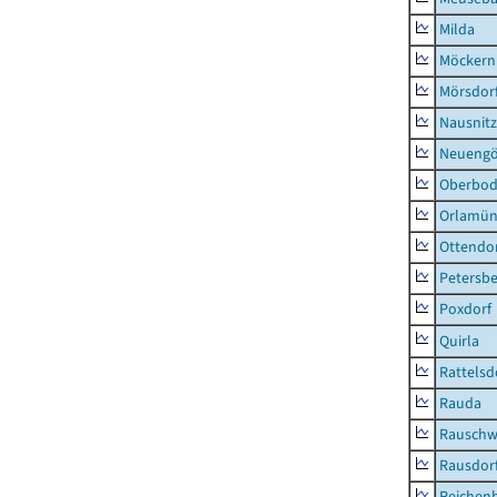
Milda
Möckern
Mörsdor
Nausnitz
Neueng
Oberbod
Orlamün
Ottendo
Petersbe
Poxdorf
Quirla
Rattelsd
Rauda
Rauschw
Rausdor
Reichen