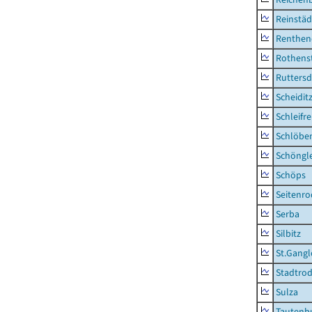
Reinstäd
Renthen
Rothens
Ruttersd
Scheidit
Schleifre
Schlöbe
Schöngl
Schöps
Seitenro
Serba
Silbitz
St.Gangl
Stadtrod
Sulza
Tautenb