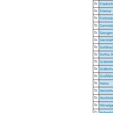
Friedric
Friemar
Fröttstä
Gamstäd
Georgent
Gierstäd
Goldbac
Gotha, S
Grabsle
Gräfenh
Großfah
Haina
Herrenh
Hochhe
Hörselg
Hohenki