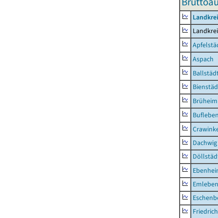
Bruttoa
Landkre
Landkre
Apfelstä
Aspach
Ballstäd
Bienstäd
Brüheim
Buflebe
Crawink
Dachwig
Döllstäd
Ebenhe
Emlebe
Eschenb
Friedric