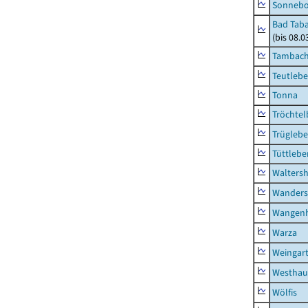
Sonneb
Bad Taba
(bis 08.
Tambach-
Teutleb
Tonna
Tröchtel
Trügleb
Tüttlebe
Waltersh
Wanders
Wangen
Warza
Weingar
Westhau
Wölfis