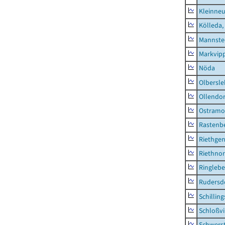
Kleinne
Kölleda,
Mannste
Markvip
Nöda
Olbersl
Ollendor
Ostramo
Rastenbe
Riethge
Riethno
Ringleb
Rudersd
Schillin
Schloßv
Schwers