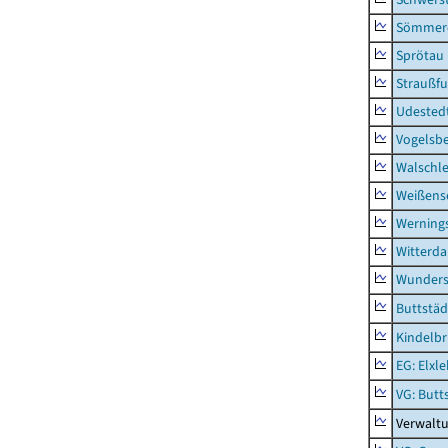
Sömmerd
Sprötau
Straußfu
Udested
Vogelsb
Walschl
Weißense
Werning
Witterda
Wunders
Buttstäd
Kindelb
EG: Elxl
VG: Butt
Verwaltu