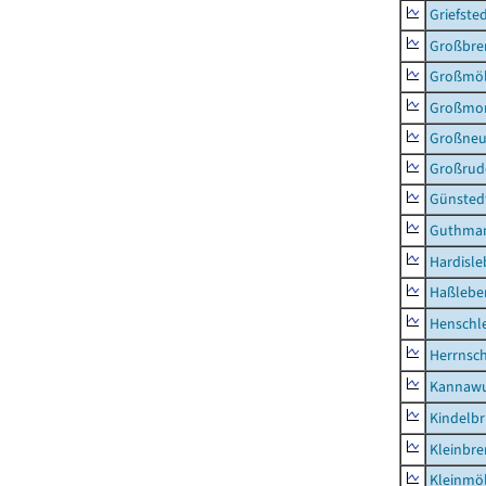
Griefste
Großbr
Großmö
Großmo
Großne
Großrud
Günsted
Guthma
Hardisl
Haßlebe
Henschl
Herrnsc
Kannawu
Kindelbr
Kleinbr
Kleinmö