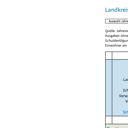
Landkre
Quelle: Jahresr
Ausgaben ohne
Schuldentilgun
Einwohner am 3
La
Er
Verw
V
Sc