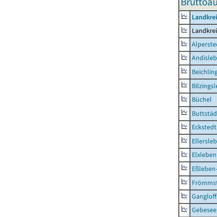
Bruttoa
Landkre
Landkre
Alperste
Andisle
Beichlin
Bilzings
Büchel
Buttstäd
Eckstedt
Ellersle
Elxleben
Eßleben
Frömms
Ganglof
Gebesee,