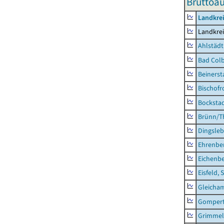
Bruttoa
Landkre
Landkre
Ahlstädt
Bad Colb
Beinerst
Bischofr
Bocksta
Brünn/T
Dingsle
Ehrenbe
Eichenb
Eisfeld, 
Gleicha
Gompert
Grimmel