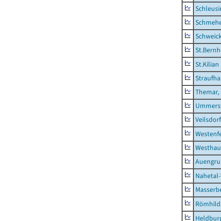
Schleusi
Schmeh
Schweic
St.Bernh
St.Kilian
Straufha
Themar, 
Ummerst
Veilsdorf
Westenf
Westhau
Auengr
Nahetal
Masserb
Römhild,
Heldburg