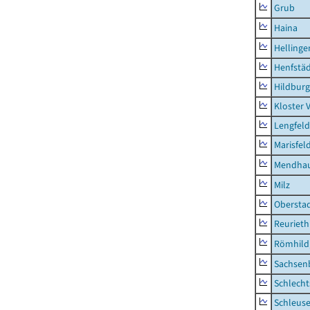
Grub
Haina
Hellinge
Henfstä
Hildburg
Kloster 
Lengfeld
Marisfel
Mendha
Milz
Obersta
Reurieth
Römhild,
Sachsen
Schlecht
Schleus