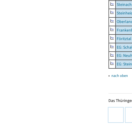
Steinach
Steinhei
Oberlan
Frankenb
Föritztal
EG: Scha
EG: Neu
EG: Stei
▴
nach oben
Das Thüringer