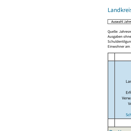
Landkrei
Quelle: Jahresr
Ausgaben ohne
Schuldentilgun
Einwohner am 3
La
Er
Verw
V
Sc