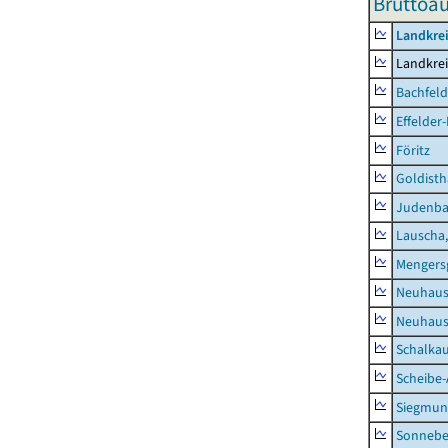
Bruttoa
Landkre
Landkre
Bachfeld
Effelder
Föritz
Goldisth
Judenb
Lauscha,
Mengers
Neuhaus
Neuhaus-
Schalkau
Scheibe-
Siegmun
Sonneber