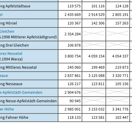
ng Apfelstädtaue
119 575
101 116
124 128
el
2 435 669
2 914 529
2 805 191
ng Hörsel
120 367
142 306
157 263
 Gleichen
2 354 284
06.1998 Mittlerer Apfelstädtgrund)
ng Drei Gleichen
106 878
leres Nessetal
3 800 754
4 059 154
4 054 337
12.1994 Warza)
ng Mittleres Nessetal
245 060
199 469
219 873
seaue
2 837 861
3 125 088
3 320 771
ung Nesseaue
126 217
123 811
105 156
se-Apfelstädt-Gemeinden
2 904 676
ung Nesse-Apfelstädt-Gemeinden
90 945
ner Höhe
2 985 001
3 153 032
3 341 776
ung Fahner Höhe
118 133
123 581
102 447