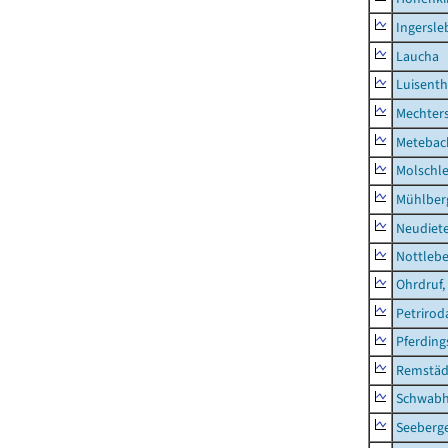
Ingersle
Laucha
Luisenth
Mechter
Metebac
Molschl
Mühlber
Neudiet
Nottleb
Ohrdruf,
Petrirod
Pferding
Remstäd
Schwab
Seeberg