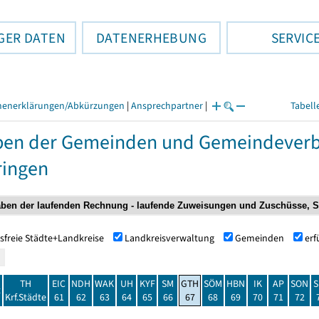
GER DATEN
DATENERHEBUNG
SERVIC
henerklärungen/Abkürzungen
|
Ansprechpartner
|
Tabell
ben der Gemeinden und Gemeindeverb
ringen
sfreie Städte+Landkreise
Landkreisverwaltung
Gemeinden
er
TH
EIC
NDH
WAK
UH
KYF
SM
GTH
SÖM
HBN
IK
AP
SON
S
t
Krf.Städte
61
62
63
64
65
66
67
68
69
70
71
72