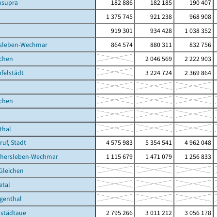
supra
182 886
182 185
190 407
1 375 745
921 238
968 908
919 301
934 428
1 038 352
sleben-Wechmar
864 574
880 311
832 756
ichen
2 046 569
2 222 903
felstädt
3 224 724
2 369 864
ichen
thal
ruf, Stadt
4 575 983
5 354 541
4 962 048
thersleben-Wechmar
1 115 679
1 471 079
1 256 833
 Gleichen
etal
genthal
lstädtaue
2 795 266
3 011 212
3 056 178