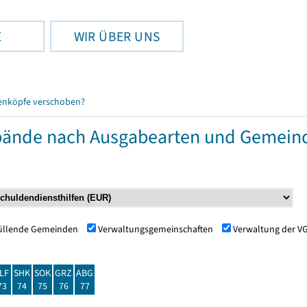
E
WIR ÜBER UNS
enköpfe verschoben?
ände nach Ausgabearten und Gemein
füllende Gemeinden
Verwaltungsgemeinschaften
Verwaltung der V
LF
SHK
SOK
GRZ
ABG
73
74
75
76
77