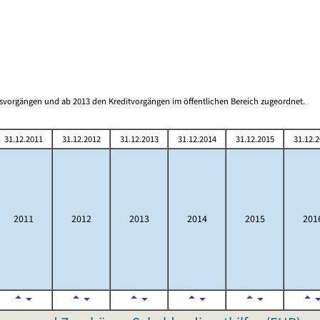
gsvorgängen und ab 2013 den Kreditvorgängen im öffentlichen Bereich zugeordnet.
31.12.2011
31.12.2012
31.12.2013
31.12.2014
31.12.2015
31.12.
2011
2012
2013
2014
2015
201