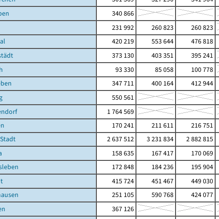
ben
340 866
231 992
260 823
260 823
al
420 219
553 644
476 818
städt
373 130
403 351
395 241
h
93 330
85 058
100 778
eben
347 711
400 164
412 944
g
550 561
endorf
1 764 569
en
170 241
211 611
216 751
 Stadt
2 637 512
3 231 834
2 882 815
a
158 635
167 417
170 069
sleben
172 848
184 236
195 904
t
415 724
451 467
449 030
hausen
251 105
590 768
424 077
en
367 126