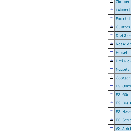
Zimmern
Leinatal
Emsetal
Günther
Drei Gle
Nesse-Ap
Hörsel
Drei Gle
Nessetal
Georgen
EG: Ohrd
EG: Gün
EG: Drei
EG: Ness
EG: Geor
VG: Apfe