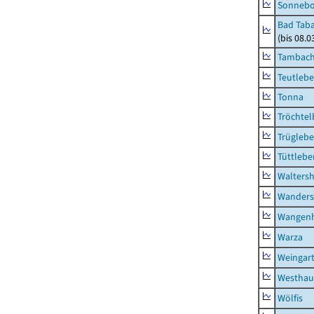
Sonneb
Bad Taba
(bis 08.
Tambach-
Teutleb
Tonna
Tröchtel
Trügleb
Tüttlebe
Waltersh
Wanders
Wangen
Warza
Weingar
Westhau
Wölfis