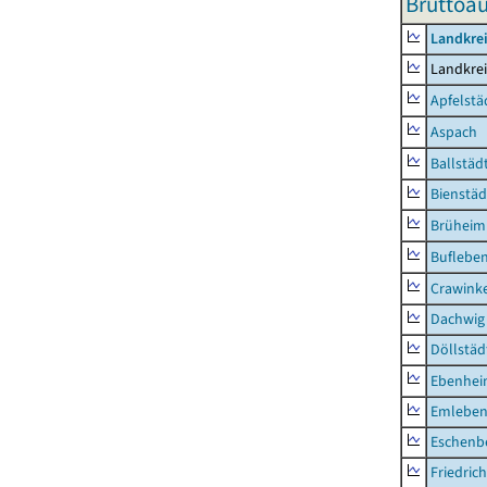
Bruttoau
Landkre
Landkre
Apfelstä
Aspach
Ballstäd
Bienstäd
Brüheim
Buflebe
Crawink
Dachwig
Döllstäd
Ebenhe
Emlebe
Eschenb
Friedric