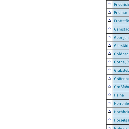
Friedric
Friemar
Fröttstä
Gamstäd
Georgent
Gierstäd
Goldbac
Gotha, S
Grabsle
Gräfenh
Großfah
Haina
Herrenh
Hochhe
Hörselg
Hohenki