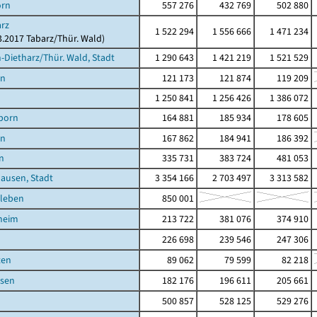
orn
557 276
432 769
502 880
rz
1 522 294
1 556 666
1 471 234
03.2017 Tabarz/Thür. Wald)
Dietharz/Thür. Wald, Stadt
1 290 643
1 421 219
1 521 529
en
121 173
121 874
119 209
1 250 841
1 256 426
1 386 072
born
164 881
185 934
178 605
en
167 862
184 941
186 392
n
335 731
383 724
481 053
ausen, Stadt
3 354 166
2 703 497
3 313 582
leben
850 001
heim
213 722
381 076
374 910
226 698
239 546
247 306
ten
89 062
79 599
82 218
sen
182 176
196 611
205 661
500 857
528 125
529 276