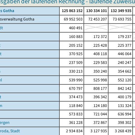
sgaben der laufenden Rechnung - laufende Zuweisu
is Gotha
125 863 152
130 334 101
132 349 935
isverwaltung Gotha
69 952 503
72 453 207
73 693 755
dt
460 491
160 883
172 372
179 237
t
205 152
225 428
225 377
t
370 925
408 118
446 064
237 509
229 583
240 247
n
330 213
350 240
354 662
el
539 990
525 998
552 120
670 797
808 177
842 142
t
374 473
396 342
400 179
im
118 840
124 180
131 324
n
573 833
721 044
636 994
ergen
361 228
372 867
398 302
hroda, Stadt
2 934 834
3 127 935
3 268 439