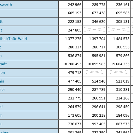
hswerth
242 966
289 775
236 161
605 193
672 438
695 585
dt
222 153
346 620
305 131
t
247 805
hal/Thür. Wald
1 377 275
1 397 704
1 484 573
t
280 317
280 717
300 555
h
536 874
595 981
579 866
tadt
18 708 493
18 855 983
19 684 235
ben
479 718
ain
477 405
514 940
521 019
ner
290 440
287 789
310 381
233 779
266 991
234 268
of
264 579
296 641
298 450
im
173 605
200 218
184 096
au
736 877
993 405
887 575
rchen
301 369
327 290
341 964