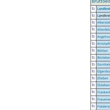
Bruttoei
Landkrei
Landkrei
Alkersle
Altenfel
Angelro
Arnstadt
Böhlen
Böslebe
Dornhe
Elgersbu
Elleben
Elxleben
Franken
Frauenw
Frieders