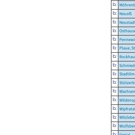
Möhren
Neusiß
Neustad
Osthaus
Pennewi
Plaue, S
Rockhau
Schmied
Stadtilm
Stützer
Wachsen
Wildensp
Wipfrata
Witzleb
Wolfsbe
Ilmtal