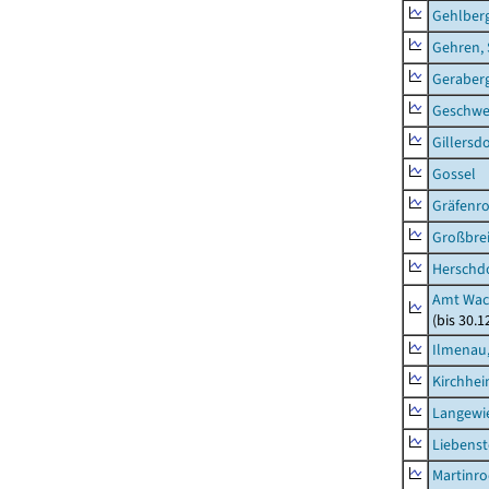
Gehlber
Gehren, 
Geraber
Geschw
Gillersdo
Gossel
Gräfenr
Großbrei
Herschd
Amt Wac
(bis 30.
Ilmenau,
Kirchhe
Langewie
Liebenst
Martinr