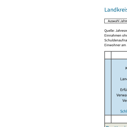
Landkreis
Quelle: Jahresr
Einnahmen ohn
Schuldenaufnah
Einwohner am 3
K
Lan
Erf
Verwa
Ve
Sch