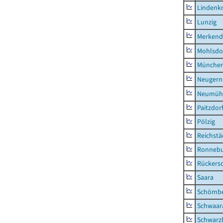
Lindenk
Lunzig
Merkend
Mohlsdo
München
Neugern
Neumühl
Paitzdor
Pölzig
Reichstä
Ronnebu
Rückers
Saara
Schömb
Schwaar
Schwarz