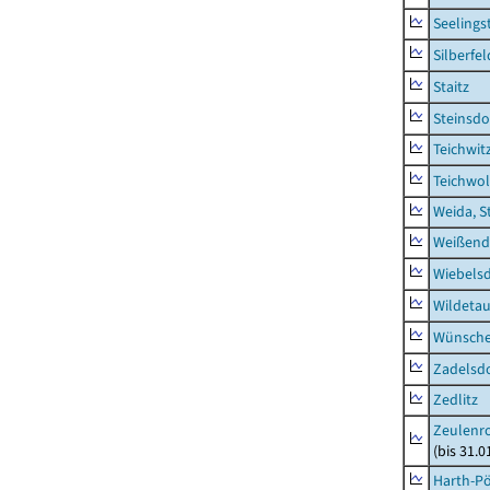
Seelings
Silberfel
Staitz
Steinsdo
Teichwit
Teichwo
Weida, S
Weißend
Wiebelsd
Wildeta
Wünsche
Zadelsdo
Zedlitz
Zeulenro
(bis 31.
Harth-Pö