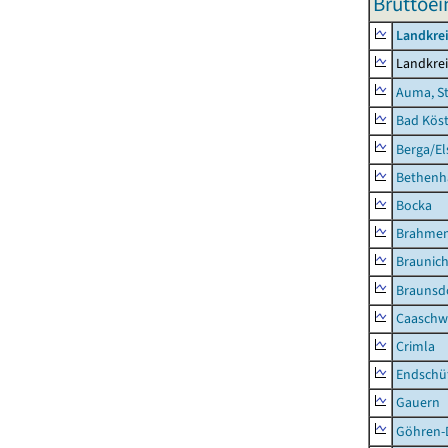
Bruttoei
Landkrei
Landkrei
Auma, S
Bad Köst
Berga/El
Bethenh
Bocka
Brahme
Braunic
Braunsd
Caaschw
Crimla
Endschü
Gauern
Göhren-