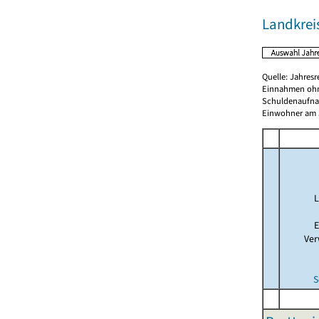
Landkreis
Quelle: Jahresr
Einnahmen ohn
Schuldenaufnah
Einwohner am 3
L
E
Ver
S