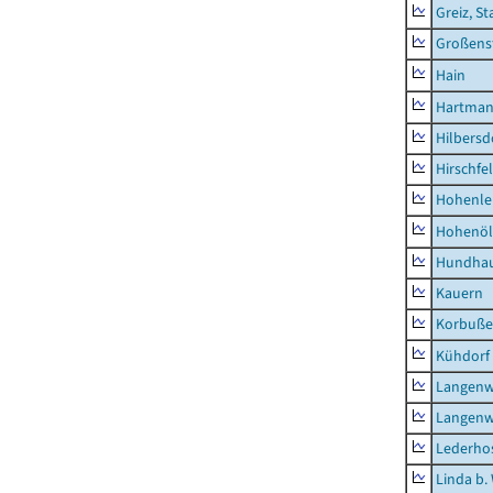
Greiz, St
Großens
Hain
Hartman
Hilbersd
Hirschfe
Hohenle
Hohenöl
Hundha
Kauern
Korbuß
Kühdorf
Langenw
Langenw
Lederho
Linda b.