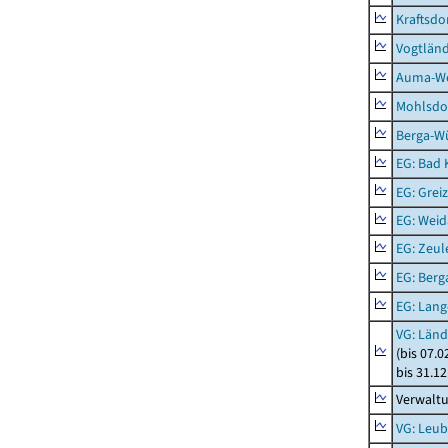
Kraftsdo
Vogtländ
Auma-Wei
Mohlsdor
Berga-Wü
EG: Bad K
EG: Greiz
EG: Weid
EG: Zeul
EG: Berga
EG: Lan
VG: Länd
(bis 07.
bis 31.1
Verwalt
VG: Leub