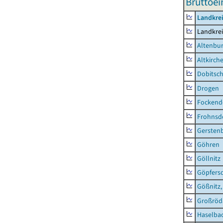
Bruttoei
Landkrei
Landkrei
Altenbur
Altkirch
Dobitsc
Drogen
Fockend
Frohnsd
Gersten
Göhren
Göllnitz
Göpfers
Gößnitz,
Großröd
Haselba