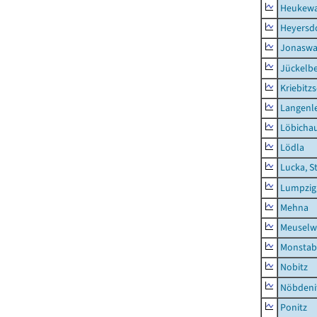
Heukewa
Heyersd
Jonaswa
Jückelb
Kriebitz
Langenl
Löbicha
Lödla
Lucka, S
Lumpzig
Mehna
Meuselwi
Monstab
Nobitz
Nöbdeni
Ponitz