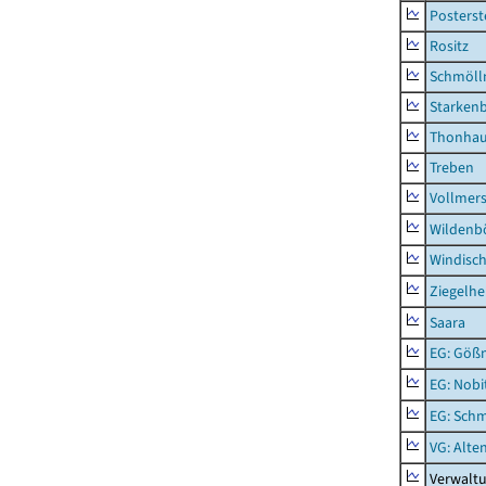
Posterst
Rositz
Schmölln
Starken
Thonha
Treben
Vollmer
Wildenb
Windisc
Ziegelh
Saara
EG: Gößn
EG: Nobi
EG: Schm
VG: Alte
Verwalt