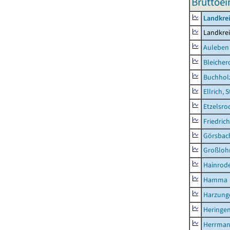
Bruttoe
Landkre
Landkre
Auleben
Bleicher
Buchhol
Ellrich, 
Etzelsro
Friedric
Görsbac
Großloh
Hainrode
Hamma
Harzung
Heringen
Herrman