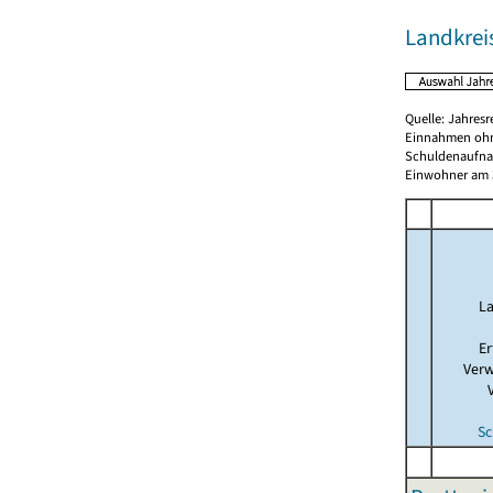
Landkrei
Quelle: Jahresr
Einnahmen ohn
Schuldenaufnah
Einwohner am 3
La
Er
Verw
Sc