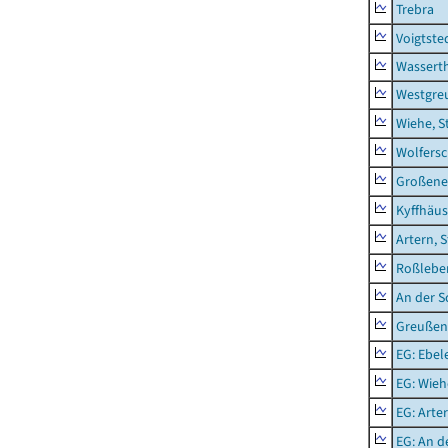
Trebra
Voigtste
Wassert
Westgre
Wiehe, S
Wolfers
Großeneh
Kyffhäus
Artern, 
Roßleben
An der S
Greußen,
EG: Ebel
EG: Wieh
EG: Arter
EG: An d