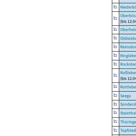
Niederb
Oberbös
(bis 12.
Oberhel
Oldisleb
Reinsdor
Ringleb
Rockste
Roßleben
(bis 12.
Rottleb
Seega
Sonders
Steintha
Thüring
Topfsted