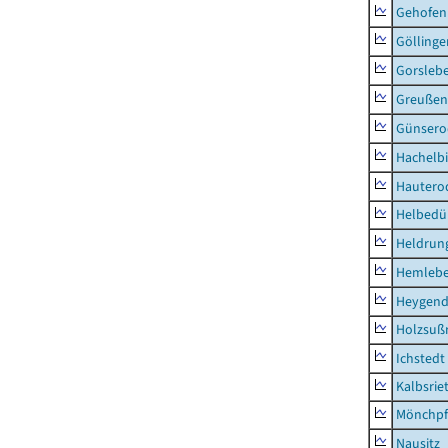
Gehofen
Göllinge
Gorsleb
Greußen,
Günsero
Hachelb
Hautero
Helbedü
Heldrung
Hemleb
Heygend
Holzsuß
Ichstedt
Kalbsrie
Mönchpfi
Nausitz