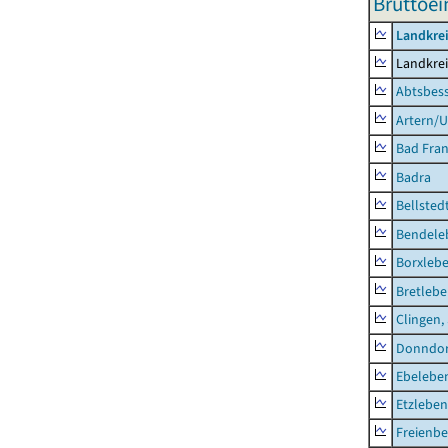
Bruttoe
Landkrei
Landkrei
Abtsbes
Artern/U
Bad Fran
Badra
Bellsted
Bendele
Borxleb
Bretleb
Clingen,
Donndor
Ebeleben
Etzleben
Freienbe