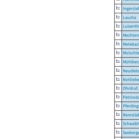
Ingersle
Laucha
Luisenth
Mechter
Metebac
Molschl
Mühlber
Neudiet
Nottleb
Ohrdruf,
Petrirod
Pferding
Remstäd
Schwab
Seeberg