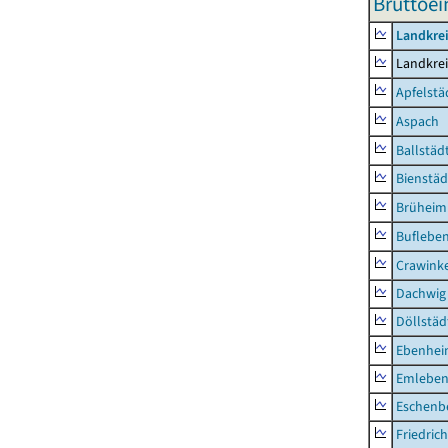
Bruttoe
Landkre
Landkre
Apfelstä
Aspach
Ballstäd
Bienstäd
Brüheim
Buflebe
Crawink
Dachwig
Döllstäd
Ebenhe
Emlebe
Eschenb
Friedric