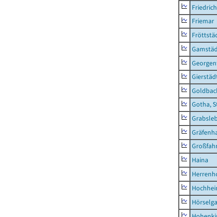
Friedric
Friemar
Fröttstä
Gamstäd
Georgent
Gierstäd
Goldbac
Gotha, S
Grabsle
Gräfenh
Großfah
Haina
Herrenh
Hochhe
Hörselg
Hohenki