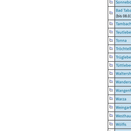
Sonneb
Bad Taba
(bis 08.
Tambach-
Teutleb
Tonna
Tröchtel
Trügleb
Tüttlebe
Waltersh
Wanders
Wangen
Warza
Weingar
Westhau
Wölfis